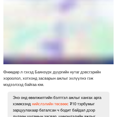
Өнөөдөр л гэхэд Баянзүрх дүүргийн нутаг дэвсгэрийн
хороолол, хотхонд засварын ажлыг эхлүүлнэ гэж
мэдээлээд байгаа юм.
Энэ онд өвөлжилтийн бэлтгэл ажлыг хангах арга
хэмжээнд
нийслэлийн төсвөөс
₮10 тэрбумыг
зарцуулахаар баталсан ч бодит байдал дээр
дулаан шугамын засвар, шинэчлэлийн ажлыг