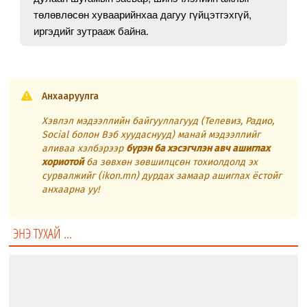
төлөвлөсөн хуваарийнхаа дагуу гүйцэтгэхгүй,
иргэдийг зутрааж байна.
Анхааруулга
Хэвлэл мэдээллийн байгууллагууд (Телевиз, Радио,
Social болон Вэб хуудаснууд) манай мэдээллийг
аливаа хэлбэрээр
бүрэн ба хэсэгчлэн авч ашиглах
хориотой
ба зөвхөн зөвшилцсөн тохиолдолд эх
сурвалжийг (ikon.mn) дурдах замаар ашиглах ёстойг
анхаарна уу!
ЭНЭ ТУХАЙ ...