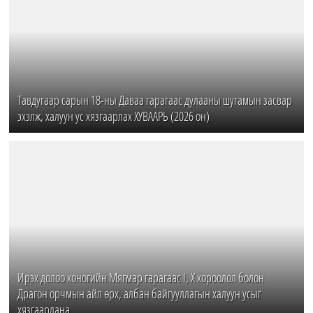
Тавдугаар сарын 18-ны Даваа гарагаас дулааны шугамын засвар
эхэлж, халуун ус хязгаарлах ХУВААРЬ (2026 он)
Ирэх долоо хоногийн Мягмар гарагаас I, X хороолол болон
Драгон орчмын айл өрх, албан байгууллагын халуун усыг
хязгаарлана