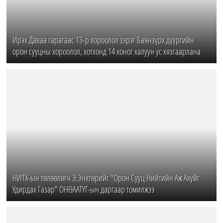
Ирэх Даваа гарагаас 13-р хороолол зэрэг Баянзүрх дүүргийн
орон сууцны хороолол, хотхонд 14 хоног халуун ус хязгаарлана
НИТХ-ын төлөөлөгч Э.Энхтөрийг "Орон Сууц Нийтийн Аж Ахуйг
Удирдах Газар" ОНӨААТҮГ-ын даргаар томилжээ