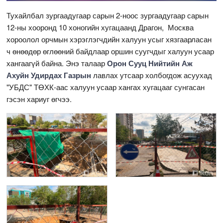
Тухайлбал зургаадугаар сарын 2-ноос зургаадугаар сарын
12-ны хооронд 10 хоногийн хугацаанд Драгон, Москва
хороолол орчмын хэрэглэгчдийн халуун усыг хязгаарласан
ч өнөөдөр өглөөний байдлаар оршин суугчдыг халуун усаар
хангаагүй байна. Энэ талаар
Орон Сууц Нийтийн Аж
Ахуйн Удирдах Газрын
лавлах утсаар холбогдож асуухад
"УБДС" ТӨХК-аас халуун усаар хангах хугацааг сунгасан
гэсэн хариуг өгчээ.