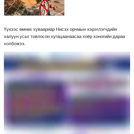
Үүнээс өмнөх хуваариар Нисэх орчмын хэрэглэгчдийн
халуун усыг товлосон хугацаанаасаа хоёр хоногийн дараа
холбожээ.