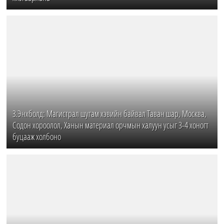
З.Энхболд: Магистрал шугам хэвийн байвал Таван шар, Москва,
Содон хороолол, Ханын материал орчмын халуун усыг 3-4 хоногт
буцааж холбоно