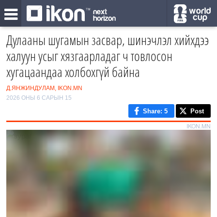
Дулааны шугамын засвар, шинэчлэл хийхдээ
халуун усыг хязгаарладаг ч товлосон
хугацаандаа холбохгүй байна
Д.ЯНЖИНДУЛАМ, IKON.MN
2026 ОНЫ 6 САРЫН 15
Share
: 5
Post
IKON.MN