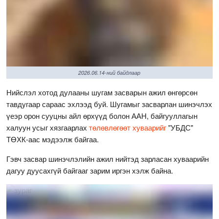
2026.06.14-ний байдлаар
Нийслэл хотод дулааны шугам засварын ажил өнгөрсөн
тавдугаар сараас эхлээд буй. Шугамыг засварлан шинэчлэх
үеэр орон сууцны айл өрхүүд болон ААН, байгууллагын
халуун усыг хязгаарлах
төлөвлөгөөт хуваарийг
"УБДС"
ТӨХК-аас мэдээлж байгаа.
Гэвч засвар шинэчлэлийн ажил нийтэд зарласан хуваарийн
дагуу дуусахгүй байгааг зарим иргэн хэлж байна.