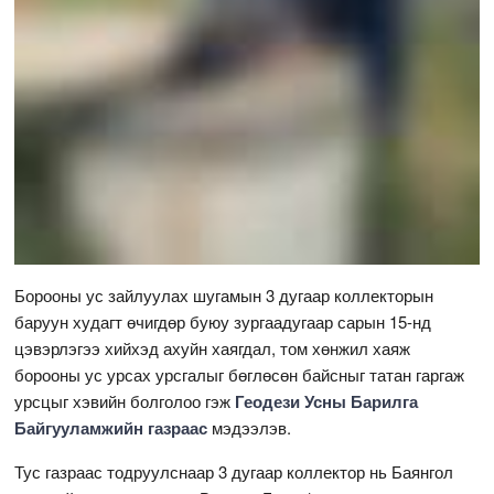
Борооны ус зайлуулах шугамын 3 дугаар коллекторын
баруун худагт өчигдөр буюу зургаадугаар сарын 15-нд
цэвэрлэгээ хийхэд ахуйн хаягдал, том хөнжил хаяж
борооны ус урсах урсгалыг бөглөсөн байсныг татан гаргаж
урсцыг хэвийн болголоо гэж
Геодези Усны Барилга
Байгууламжийн газраас
мэдээлэв.
Тус газраас тодруулснаар 3 дугаар коллектор нь Баянгол