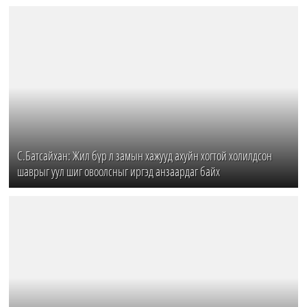
С.Батсайхан: Жил бүр л замын хажууд ахуйн хогтой холилдсон
шаврыг уул шиг овоолсныг иргэд анзаардаг байх