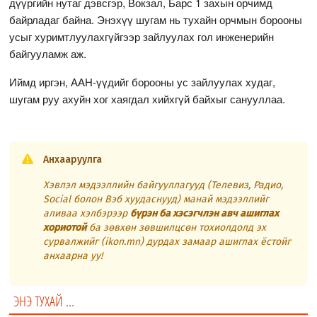
дүүргийн нутаг дэвсгэр, Вокзал, Барс 1 захын орчимд
байрладаг байна. Энэхүү шугам нь тухайн орчмын борооны
усыг хуримтлуулахгүйгээр зайлуулах гол инженерийн
байгууламж аж.
Иймд иргэн, ААН-үүдийг борооны ус зайлуулах худаг,
шугам руу ахуйн хог хаягдал хийхгүй байхыг санууллаа.
Анхааруулга
Хэвлэл мэдээллийн байгууллагууд (Телевиз, Радио,
Social болон Вэб хуудаснууд) манай мэдээллийг
аливаа хэлбэрээр
бүрэн ба хэсэгчлэн авч ашиглах
хориотой
ба зөвхөн зөвшилцсөн тохиолдолд эх
сурвалжийг (ikon.mn) дурдах замаар ашиглах ёстойг
анхаарна уу!
ЭНЭ ТУХАЙ ...