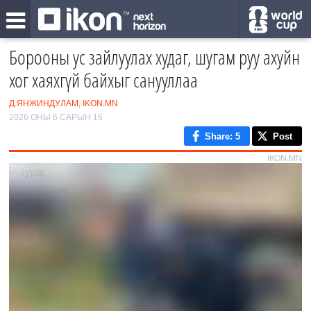
Борооны ус зайлуулах худаг, шугам руу ахуйн
хог хаяхгүй байхыг санууллаа
Д.ЯНЖИНДУЛАМ, IKON.MN
2026 ОНЫ 6 САРЫН 16
Share
: 5
Post
IKON.MN