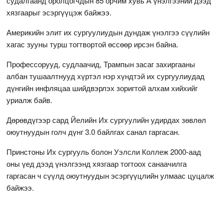
судалгаанд оролцогчдын 85 орчим хувь А үнэлгээний дээд
хязгаарыг эсэргүүцэж байжээ.
Америкийн элит их сургуулиудын дундаж үнэлгээ сүүлийн
хагас зууны турш тогтвортой өссөөр ирсэн байна.
Профессорууд, судлаачид, Трампын засаг захиргааны
албан тушаалтнууд хүртэл нэр хүндтэй их сургуулиудад
дүнгийн инфляцаа шийдвэрлэх зоригтой алхам хийхийг
уриалж байв.
Дөрөвдүгээр сард Йелийн Их сургуулийн удирдах зөвлөл
оюутнуудын голч дүнг 3.0 байлгах санал гаргасан.
Принстоны Их сургууль болон Уэлсли Коллеж 2000-аад
оны үед дээд үнэлгээнд хязгаар тогтоох санаачилга
гаргасан ч сүүлд оюутнуудын эсэргүүцлийн улмаас цуцалж
байжээ.