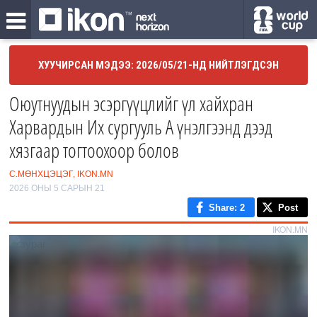
ХУУЧИРСАН МЭДЭЭ: 2026/05/21-НД НИЙТЛЭГДСЭН
Оюутнуудын эсэргүүцлийг үл хайхран
Харвардын Их сургууль A үнэлгээнд дээд
хязгаар тогтоохоор болов
С.МӨНХЦЭЦЭГ, IKON.MN
2026 ОНЫ 5 САРЫН 21
Share
: 2
Post
IKON.MN