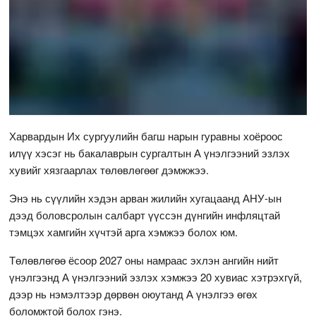
Харвардын Их сургуулийн багш нарын гуравны хоёроос
илүү хэсэг нь бакалаврын сургалтын А үнэлгээний эзлэх
хувийг хязгаарлах төлөвлөгөөг дэмжжээ.
Энэ нь сүүлийн хэдэн арван жилийн хугацаанд АНУ-ын
дээд боловсролын салбарт үүссэн дүнгийн инфляцтай
тэмцэх хамгийн хүчтэй арга хэмжээ болох юм.
Төлөвлөгөө ёсоор 2027 оны намраас эхлэн ангийн нийт
үнэлгээнд А үнэлгээний эзлэх хэмжээ 20 хувиас хэтрэхгүй,
дээр нь нэмэлтээр дөрвөн оюутанд А үнэлгээ өгөх
боломжтой болох гэнэ.