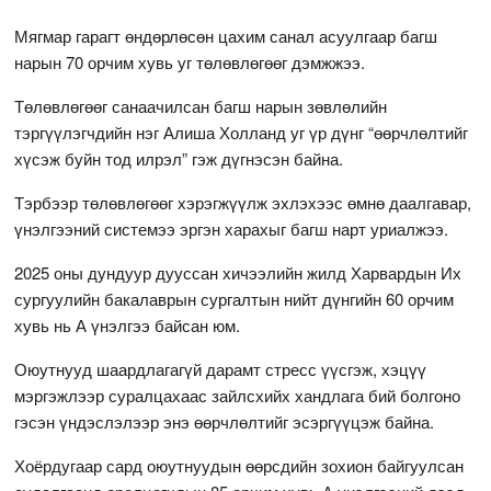
Мягмар гарагт өндөрлөсөн цахим санал асуулгаар багш
нарын 70 орчим хувь уг төлөвлөгөөг дэмжжээ.
Төлөвлөгөөг санаачилсан багш нарын зөвлөлийн
тэргүүлэгчдийн нэг Алиша Холланд уг үр дүнг “өөрчлөлтийг
хүсэж буйн тод илрэл” гэж дүгнэсэн байна.
Тэрбээр төлөвлөгөөг хэрэгжүүлж эхлэхээс өмнө даалгавар,
үнэлгээний системээ эргэн харахыг багш нарт уриалжээ.
2025 оны дундуур дууссан хичээлийн жилд Харвардын Их
сургуулийн бакалаврын сургалтын нийт дүнгийн 60 орчим
хувь нь А үнэлгээ байсан юм.
Оюутнууд шаардлагагүй дарамт стресс үүсгэж, хэцүү
мэргэжлээр суралцахаас зайлсхийх хандлага бий болгоно
гэсэн үндэслэлээр энэ өөрчлөлтийг эсэргүүцэж байна.
Хоёрдугаар сард оюутнуудын өөрсдийн зохион байгуулсан