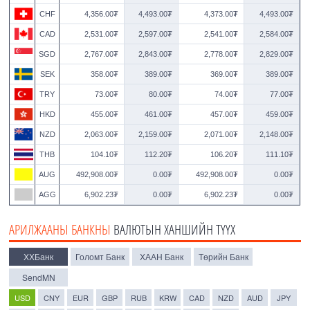
CHF
4,356.00₮
4,493.00₮
4,373.00₮
4,493.00₮
CAD
2,531.00₮
2,597.00₮
2,541.00₮
2,584.00₮
SGD
2,767.00₮
2,843.00₮
2,778.00₮
2,829.00₮
SEK
358.00₮
389.00₮
369.00₮
389.00₮
TRY
73.00₮
80.00₮
74.00₮
77.00₮
HKD
455.00₮
461.00₮
457.00₮
459.00₮
NZD
2,063.00₮
2,159.00₮
2,071.00₮
2,148.00₮
THB
104.10₮
112.20₮
106.20₮
111.10₮
AUG
492,908.00₮
0.00₮
492,908.00₮
0.00₮
AGG
6,902.23₮
0.00₮
6,902.23₮
0.00₮
АРИЛЖААНЫ БАНКНЫ
ВАЛЮТЫН ХАНШИЙН ТҮҮХ
ХХБанк
Голомт Банк
ХААН Банк
Төрийн Банк
SendMN
USD
CNY
EUR
GBP
RUB
KRW
CAD
NZD
AUD
JPY