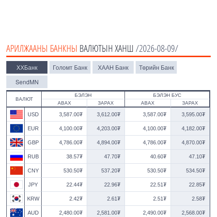
АРИЛЖААНЫ БАНКНЫ
ВАЛЮТЫН ХАНШ
/2026-08-09/
ХХБанк
Голомт Банк
ХААН Банк
Төрийн Банк
SendMN
БЭЛЭН
БЭЛЭН БУС
ВАЛЮТ
АВАХ
ЗАРАХ
АВАХ
ЗАРАХ
USD
3,587.00₮
3,612.00₮
3,587.00₮
3,595.00₮
EUR
4,100.00₮
4,203.00₮
4,100.00₮
4,182.00₮
GBP
4,786.00₮
4,894.00₮
4,786.00₮
4,870.00₮
RUB
38.57₮
47.70₮
40.60₮
47.10₮
CNY
530.50₮
537.20₮
530.50₮
534.50₮
JPY
22.44₮
22.96₮
22.51₮
22.85₮
KRW
2.42₮
2.61₮
2.51₮
2.58₮
AUD
2,480.00₮
2,581.00₮
2,490.00₮
2,568.00₮