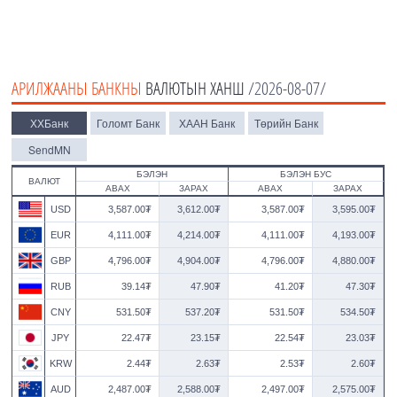
АРИЛЖААНЫ БАНКНЫ
ВАЛЮТЫН ХАНШ
/2026-08-07/
ХХБанк
Голомт Банк
ХААН Банк
Төрийн Банк
SendMN
БЭЛЭН
БЭЛЭН БУС
ВАЛЮТ
АВАХ
ЗАРАХ
АВАХ
ЗАРАХ
USD
3,587.00₮
3,612.00₮
3,587.00₮
3,595.00₮
EUR
4,111.00₮
4,214.00₮
4,111.00₮
4,193.00₮
GBP
4,796.00₮
4,904.00₮
4,796.00₮
4,880.00₮
RUB
39.14₮
47.90₮
41.20₮
47.30₮
CNY
531.50₮
537.20₮
531.50₮
534.50₮
JPY
22.47₮
23.15₮
22.54₮
23.03₮
KRW
2.44₮
2.63₮
2.53₮
2.60₮
AUD
2,487.00₮
2,588.00₮
2,497.00₮
2,575.00₮