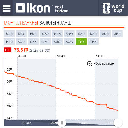
МОНГОЛ БАНКНЫ
ВАЛЮТЫН ХАНШ
USD
CNY
EUR
GBP
RUB
KRW
CAD
NZD
AUD
JPY
HKD
SGD
CHF
SEK
AUG
AGG
TRY
THB
75.51₮
/2026-08-06/