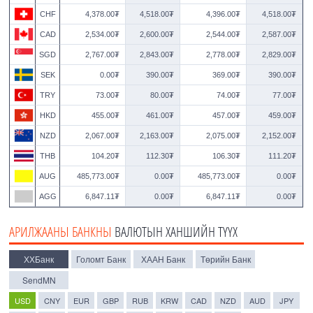
CHF
4,378.00₮
4,518.00₮
4,396.00₮
4,518.00₮
CAD
2,534.00₮
2,600.00₮
2,544.00₮
2,587.00₮
SGD
2,767.00₮
2,843.00₮
2,778.00₮
2,829.00₮
SEK
0.00₮
390.00₮
369.00₮
390.00₮
TRY
73.00₮
80.00₮
74.00₮
77.00₮
HKD
455.00₮
461.00₮
457.00₮
459.00₮
NZD
2,067.00₮
2,163.00₮
2,075.00₮
2,152.00₮
THB
104.20₮
112.30₮
106.30₮
111.20₮
AUG
485,773.00₮
0.00₮
485,773.00₮
0.00₮
AGG
6,847.11₮
0.00₮
6,847.11₮
0.00₮
АРИЛЖААНЫ БАНКНЫ
ВАЛЮТЫН ХАНШИЙН ТҮҮХ
ХХБанк
Голомт Банк
ХААН Банк
Төрийн Банк
SendMN
USD
CNY
EUR
GBP
RUB
KRW
CAD
NZD
AUD
JPY