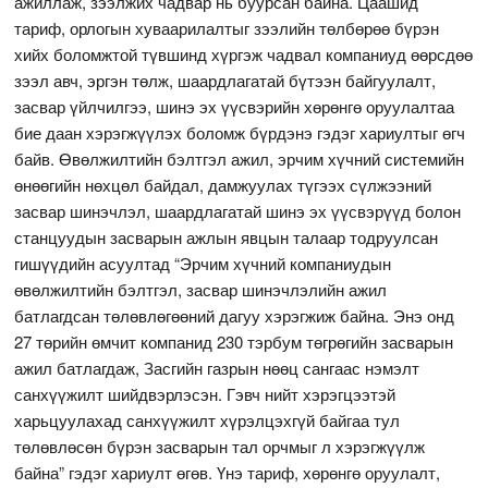
ажиллаж, зээлжих чадвар нь буурсан байна. Цаашид
тариф, орлогын хуваарилалтыг зээлийн төлбөрөө бүрэн
хийх боломжтой түвшинд хүргэж чадвал компаниуд өөрсдөө
зээл авч, эргэн төлж, шаардлагатай бүтээн байгуулалт,
засвар үйлчилгээ, шинэ эх үүсвэрийн хөрөнгө оруулалтаа
бие даан хэрэгжүүлэх боломж бүрдэнэ гэдэг хариултыг өгч
байв. Өвөлжилтийн бэлтгэл ажил, эрчим хүчний системийн
өнөөгийн нөхцөл байдал, дамжуулах түгээх сүлжээний
засвар шинэчлэл, шаардлагатай шинэ эх үүсвэрүүд болон
станцуудын засварын ажлын явцын талаар тодруулсан
гишүүдийн асуултад “Эрчим хүчний компаниудын
өвөлжилтийн бэлтгэл, засвар шинэчлэлийн ажил
батлагдсан төлөвлөгөөний дагуу хэрэгжиж байна. Энэ онд
27 төрийн өмчит компанид 230 тэрбум төгрөгийн засварын
ажил батлагдаж, Засгийн газрын нөөц сангаас нэмэлт
санхүүжилт шийдвэрлэсэн. Гэвч нийт хэрэгцээтэй
харьцуулахад санхүүжилт хүрэлцэхгүй байгаа тул
төлөвлөсөн бүрэн засварын тал орчмыг л хэрэгжүүлж
байна” гэдэг хариулт өгөв. Үнэ тариф, хөрөнгө оруулалт,