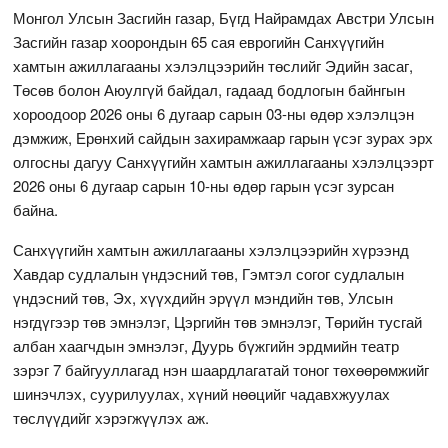
Монгол Улсын Засгийн газар, Бүгд Найрамдах Австри Улсын
Засгийн газар хоорондын 65 сая еврогийн Санхүүгийн
хамтын ажиллагааны хэлэлцээрийн төслийг Эдийн засаг,
Төсөв болон Аюулгүй байдал, гадаад бодлогын байнгын
хороодоор 2026 оны 6 дугаар сарын 03-ны өдөр хэлэлцэн
дэмжиж, Ерөнхий сайдын захирамжаар гарын үсэг зурах эрх
олгосны дагуу Санхүүгийн хамтын ажиллагааны хэлэлцээрт
2026 оны 6 дугаар сарын 10-ны өдөр гарын үсэг зурсан
байна.
Санхүүгийн хамтын ажиллагааны хэлэлцээрийн хүрээнд
Хавдар судлалын үндэсний төв, Гэмтэл согог судлалын
үндэсний төв, Эх, хүүхдийн эрүүл мэндийн төв, Улсын
нэгдүгээр төв эмнэлэг, Цэргийн төв эмнэлэг, Төрийн тусгай
албан хаагчдын эмнэлэг, Дуурь бүжгийн эрдмийн театр
зэрэг 7 байгууллагад нэн шаардлагатай тоног төхөөрөмжийг
шинэчлэх, суурилуулах, хүний нөөцийг чадавхжуулах
төслүүдийг хэрэгжүүлэх аж.