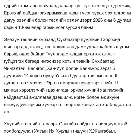
өдрийн хамтарсан хуралдаанаар тус тус хэлэлцэн дэмжиж,
Ерөнхий сайдын захирамжаар гарын үсэг зурах эрх олгосны
дагуу зээлийн болон төслийн хэлэлцээрт 2026 оны 6 дугаар
сарын 10-ны өдөр гарын үсэг зурсан байна.
Энэхүү төслийн хүрээнд Сүхбаатар дүүргийн I хороонд
шинээр дэд станц, хос цахилгаан дамжуулах кабель шугам
барьж, одоо байгаа Туул дэд станцыг өргөтгөх ажлыг
гүйцэтгэх бөгөөд ингэснээр хотын төвийн Сүхбаатар,
Чингэлтэй, Баянгол, Хан-Уул болон Баянзүрх зэрэг 5
дүүргийн 14 хороо буюу Улсын I дүгээр төв эмнэлэг, II
дугаар төв эмнэлэг, Өргөө амаржих газар зэрэг нийт 11
мянган хэрэглэгчийн цахилгаан эрчим хүчний хангамжийн
найдвартай ажиллагаа дээшилж, иргэн болон аж ахуйн
нэгжүүдийг эрчим хүчээр тогтвортой хангах ач холбогдолтой
аж.
Хуулийн төслийн талаарх Сангийн сайдын танилцуулгатай
холбогдуулан Улсын Их Хурлын гишүүн Х.Жангабыл,