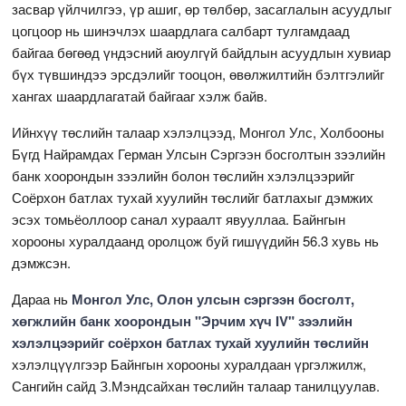
засвар үйлчилгээ, үр ашиг, өр төлбөр, засаглалын асуудлыг
цогцоор нь шинэчлэх шаардлага салбарт тулгамдаад
байгаа бөгөөд үндэсний аюулгүй байдлын асуудлын хувиар
бүх түвшиндээ эрсдэлийг тооцон, өвөлжилтийн бэлтгэлийг
хангах шаардлагатай байгааг хэлж байв.
Ийнхүү төслийн талаар хэлэлцээд, Монгол Улс, Холбооны
Бүгд Найрамдах Герман Улсын Сэргээн босголтын зээлийн
банк хоорондын зээлийн болон төслийн хэлэлцээрийг
Соёрхон батлах тухай хуулийн төслийг батлахыг дэмжих
эсэх томьёоллоор санал хураалт явууллаа. Байнгын
хорооны хуралдаанд оролцож буй гишүүдийн 56.3 хувь нь
дэмжсэн.
Дараа нь
Монгол Улс, Олон улсын сэргээн босголт,
хөгжлийн банк хоорондын "Эрчим хүч IV" зээлийн
хэлэлцээрийг соёрхон батлах тухай хуулийн төслийн
хэлэлцүүлгээр Байнгын хорооны хуралдаан үргэлжилж,
Сангийн сайд З.Мэндсайхан төслийн талаар танилцуулав.