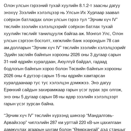
Олон улсын гэрээний тухай хуулийн 8.1.2-т заасны дагуу
энэхүү Зээлийн хэлэлцээр нь Улсын Их Хурлаар заавал
соёрхон батлагдах олон улсын гэрээ тул “Эрчим хүч IV”
төслийн зээлийн хэлэлцээрийг соёрхон батлах тухай
хуулийн төслийг танилцуулж байгаа аж. Монгол Улс, Олон
улсын сэргээн босголт, хөгжлийн банк хоорондын 78 сая
ам.долларын “Эрчим хүч IV” төслийн зээлийн хэлэлцээрийг
Эдийн засгийн байнгын хорооны 2026 оны 3 дугаар сарын
31-ний өдрийн хуралдаан, Аюулгүй байдал, гадаад
бодлогын байнгын хороо болон Төсвийн байнгын хорооны
2026 оны 4 дүгээр сарын 15-ны өдрийн хамтарсан
хуралдаанаар тус тус хэлэлцэн дэмжжээ. Энэ дагуу
Ерөнхий сайдын захирамжаар гарын үсэг зурах эрх олгож,
энэ оны 5 дугаар сарын 08-ны өдөр зээлийн хэлэлцээрт
гарын үсэг зурсан байна.
“Эрчим хүч IV” төслийн хүрээнд шинээр “Мандалговь-
Арвайхээр” чиглэлийн 287 км урттай 220 кВ-ын цахилгаан
дамжуулах агаарын шугам болон “Өвөрхангай” дэд станцыг