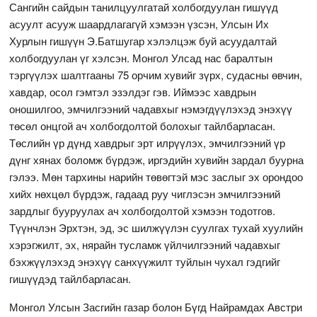
Сангийн сайдын танилцуулгатай холбогдуулан гишүүд
асуулт асууж шаардлагагүй хэмээн үзсэн, Улсын Их
Хурлын гишүүн Э.Батшугар хэлэлцэж буй асуудалтай
холбогдуулан үг хэлсэн. Монгол Улсад нас баралтын
тэргүүлэх шалтгааны 75 орчим хувийг зүрх, судасны өвчин,
хавдар, осол гэмтэл эзэлдэг гэв. Иймээс хавдрын
оношилгоо, эмчилгээний чадавхыг нэмэгдүүлэхэд энэхүү
төсөл онцгой ач холбогдолтой болохыг тайлбарласан.
Төслийн үр дүнд хавдрыг эрт илрүүлэх, эмчилгээний үр
дүнг хянах боломж бүрдэж, иргэдийн хувийн зардал буурна
гэлээ. Мөн тархины нарийн төвөгтэй мэс заслыг эх орондоо
хийх нөхцөл бүрдэж, гадаад руу чиглэсэн эмчилгээний
зардлыг бууруулах ач холбогдолтой хэмээн тодотгов.
Түүнчлэн Эрхтэн, эд, эс шилжүүлэн суулгах тухай хуулийн
хэрэгжилт, эх, нярайн тусламж үйлчилгээний чадавхыг
бэхжүүлэхэд энэхүү санхүүжилт туйлын чухал гэдгийг
гишүүдэд тайлбарласан.
Монгол Улсын Засгийн газар болон Бүгд Найрамдах Австри