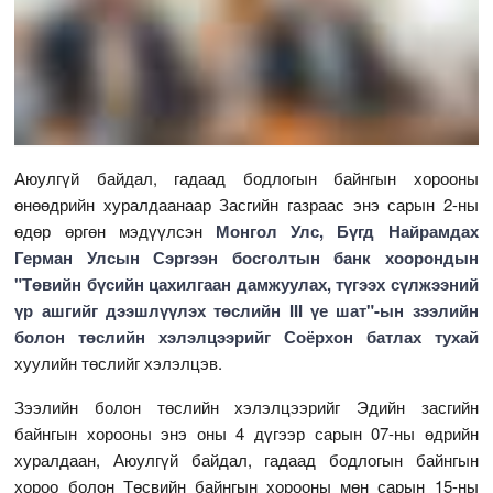
Аюулгүй байдал, гадаад бодлогын байнгын хорооны
өнөөдрийн хуралдаанаар Засгийн газраас энэ сарын 2-ны
өдөр өргөн мэдүүлсэн
Монгол Улс, Бүгд Найрамдах
Герман Улсын Сэргээн босголтын банк хоорондын
"Төвийн бүсийн цахилгаан дамжуулах, түгээх сүлжээний
үр ашгийг дээшлүүлэх төслийн III үе шат"-ын зээлийн
болон төслийн хэлэлцээрийг Соёрхон батлах тухай
хуулийн төслийг хэлэлцэв.
Зээлийн болон төслийн хэлэлцээрийг Эдийн засгийн
байнгын хорооны энэ оны 4 дүгээр сарын 07-ны өдрийн
хуралдаан, Аюулгүй байдал, гадаад бодлогын байнгын
хороо болон Төсвийн байнгын хорооны мөн сарын 15-ны