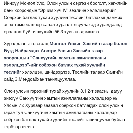
Ийнхүү Монгол Улс, Олон улсын сэргээн босголт, хөгжлийн
банк хоорондын “Эрчим хүч IV” зээлийн хэлэлцээрийг
Соёрхон батлах тухай хуулийн төслийг батлахыг дэмжих
эсэх томьёоллоор санал хураалт явуулахад хуралдаанд
оролцож буй гишүүдийн 56.3 хувь нь дэмжлээ.
Хуралдааны төгсгөлд
Монгол Улсын Засгийн газар болон
Бүгд Найрамдах Австри Улсын Засгийн газар
хоорондын "Санхүүгийн хамтын ажиллагааны
хэлэлцээр"-ийг соёрхон батлах тухай хуулийн
төслийг
хэлэлцэн, шийдвэрлэв. Төслийн талаар Сангийн
сайд З.Мэндсайхан танилцууллаа.
Олон улсын гэрээний тухай хуулийн 8.1.2-т заасны дагуу
энэхүү Санхүүгийн хамтын ажиллагааны хэлэлцээр нь
Улсын Их Хурлаар заавал соёрхон батлагдах олон улсын
гэрээ тул Санхүүгийн хамтын ажиллагааны хэлэлцээр
соёрхон батлах тухай хуулийн төслийг танилцуулж буйгаа
тэрбээр хэлэв.