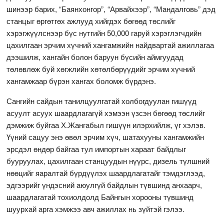
шинээр барих, “Баянхонгор”, “Арвайхээр”, “Мандалговь” дэд
станцыг өргөтгөх ажлууд хийгдэх бөгөөд төслийг
хэрэгжүүлснээр бүс нутгийн 50,000 гаруй хэрэглэгчдийн
цахилгаан эрчим хүчний хангамжийн найдвартай ажиллагаа
дээшилж, хангайн болон баруун бүсийн аймгуудад
төлөвлөж буй хөгжлийн хөтөлбөрүүдийг эрчим хүчний
хангамжаар бүрэн хангах боломж бүрдэнэ.
Сангийн сайдын танилцуулгатай холбогдуулан гишүүд
асуулт асуух шаардлагагүй хэмээн үзсэн бөгөөд төслийг
дэмжиж буйгаа Х.Жангабыл гишүүн илэрхийлж, үг хэлэв.
Үүний сацуу энэ өвөл эрчим хүч, шатахууны хангамжийн
эрсдэл өндөр байгаа тул импортын хараат байдлыг
бууруулах, цахилгаан станцуудын нүүрс, дизель түлшний
нөөцийг яаралтай бүрдүүлэх шаардлагатайг тэмдэглээд,
эдгээрийг үндэсний аюулгүй байдлын түвшинд анхаарч,
шаардлагатай тохиолдолд Байнгын хорооны түвшинд
шуурхай арга хэмжээ авч ажиллах нь зүйтэй гэлээ.