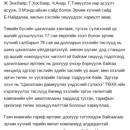
Ж.Энхбаяр, Г.Хосбаяр, Ч.Анар, Г.Тэмүүлэн нар асуулт
асууж, З.Мэндсайхан сайд болон Эрчим хүчний сайд
Б.Найдалаа, ажлын хэсгийн гишүүдээс хариулт авав.
Төвийн бүсийн цахилгаан хангамж, түгээх сүлжээний үр
ашгийг дээшлүүлэх 17 сая еврогийн зээл болон эрчим
хүчний салбарын 78 сая ам.долларын зээлийн төслүүд нь
шинэ цахилгаан үйлдвэрлэхгүй, зөвхөн шугам, дэд станцын
үр ашгийг нэмэгдүүлэх чиглэлтэй байгааг гишүүд тодотгоод,
цахилгааныг өртгөөс нь доогуур үнээр борлуулж байгаа
нөхцөлд эдгээр төслийн эдийн засгийн үр ашиг, мөн зээлийг
эргэн төлөх эх үүсвэрийн талаар тодруулж байв. Эдгээр
зээл нь “Цахилгаан дамжуулах үндэсний сүлжээ” ТӨХК-ийн
хэрэгжүүлэх төслүүд бөгөөд зээлийн эргэн төлөлтийг
компанийн үйл ажиллагааны зардалд тусган, тарифын
орлогоор төлөх зохицуулалттай болохыг хариуллаа.
Гэвч өнөөгийн тариф өртгөөс доогуур тогтоогдож байгаагаас
эрчим хүчний төрийн өмчит компаниуд алдагдалтай