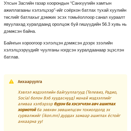
Улсын Засгийн газар хоорондын “Санхүүгийн хамтын
ажиллагааны хэлэлцээр”-ийг соёрхон батлах тухай хуулийн
төслийг батлахыг дэмжих эсэх томьёоллоор санал хураалт
явуулахад хуралдаанд оролцож буй гишүүдийн 56.3 хувь нь
дэмжсэн байна.
Байнгын хороогоор хэлэлцэн дэмжсэн дээрх зээлийн
хэлэлцээрүүдийг чуулганы нэгдсэн хуралдаанаар эцэслэн
батлав.
Анхааруулга
Хэвлэл мэдээллийн байгууллагууд (Телевиз, Радио,
Social болон Вэб хуудаснууд) манай мэдээллийг
аливаа хэлбэрээр
бүрэн ба хэсэгчлэн авч ашиглах
хориотой
ба зөвхөн зөвшилцсөн тохиолдолд эх
сурвалжийг (ikon.mn) дурдах замаар ашиглах ёстойг
анхаарна уу!