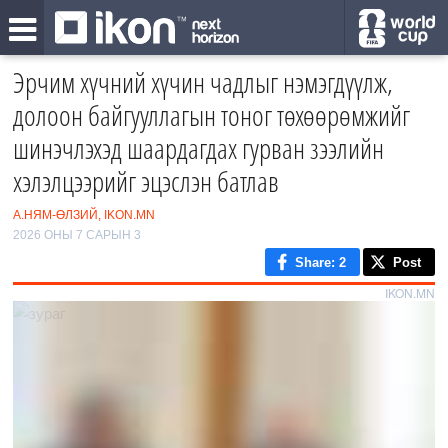
Эрчим хүчний хүчин чадлыг нэмэгдүүлж,
долоон байгууллагын тоног төхөөрөмжийг
шинэчлэхэд шаардагдах гурван зээлийн
хэлэлцээрийг эцэслэн батлав
А.НЯМ-ӨЛЗИЙ, IKON.MN
2026 ОНЫ 7 САРЫН 3
Share
: 2
Post
IKON.MN