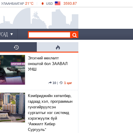
21°C
3593.87
УЛААНБААТАР
USD
|
26°C
ДАРХАН
532.66
CNY
23°C
ЭРДЭНЭТ
4141.04
EUR
УСАД
Элэгний өөхлөлт
оноштой бол ЗААВАЛ
УНШ
10
|
1 цаг
Кэмбриджийн хөтөлбөр,
гадаад хэл, программын
гүнзгийрүүлсэн
сургалтыг нэг системд
хэрэгжүүлж буй
“Амжилт Кибер
Сургууль”