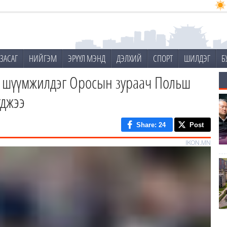
ЗАСАГ
НИЙГЭМ
ЭРҮҮЛ МЭНД
ДЭЛХИЙ
СПОРТ
ШИЛДЭГ
Б
г шүүмжилдэг Оросын зураач Польш
гджээ
Share
: 24
Post
IKON.MN