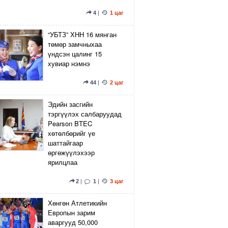
4
|
1 цаг
“УБТЗ” ХНН 16 мянган
төмөр замчныхаа
үндсэн цалинг 15
хувиар нэмнэ
44
|
2 цаг
Эдийн засгийн
тэргүүлэх салбаруудад
Pearson BTEC
хөтөлбөрийг үе
шаттайгаар
өргөжүүлэхээр
ярилцлаа
2
|
1
|
3 цаг
Хөнгөн Атлетикийн
Европын зарим
аваргууд 50,000