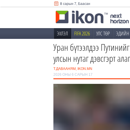
8 сарын 7, Баасан
ЭХЛЭЛ
FIFA 2026
УЛС ТӨР
ЭДИЙН 
Уран бүтээлдээ Путиний
улсын нутаг дэвсгэрт ала
Т.ДАВААНЯМ, IKON.MN
2026 ОНЫ 6 САРЫН 17