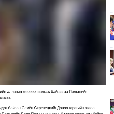
ийн аллагын мөрөөр шалгаж байгаагаа Польшийн
элжээ.
идаг байсан Семён Скрепецкийг Даваа гарагийн өглөө
г Польшийн Беля Подласка хотод буудаж алсан юм байна.