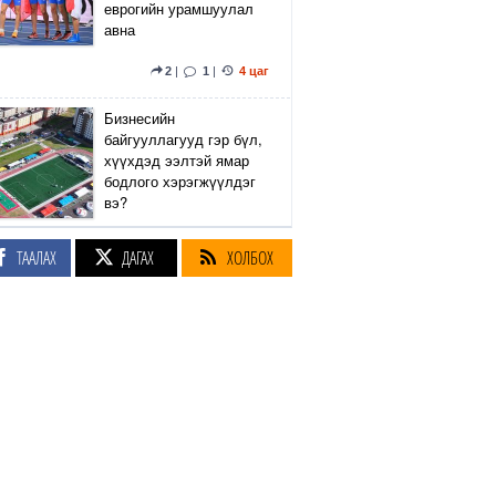
еврогийн урамшуулал
авна
2
|
1
|
4 цаг
Бизнесийн
байгууллагууд гэр бүл,
хүүхдэд ээлтэй ямар
бодлого хэрэгжүүлдэг
вэ?
4
|
1
|
4 цаг
ТААЛАХ
ДАГАХ
ХОЛБОХ
Сэтгүүлч Р.Эмүжин:
Талын Монголтой
хамтдаа хүчтэй л гэж
байна даа
360
|
4 цаг
Амралтын өдрүүдэд
Энхтайвны гүүрний
баруун, зүүн талын