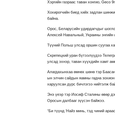
Хэргийн газраас таван хонгио, Geco 
Хохирогчийн биед хийх задлан шинжи
байна.
Орос, Беларусийн удирдагчдыг шогло
Алексей Навальный, Украины энгийн 
Түүний Польш улсад оршин суугаа хая
Скрепецкий уран бүтээлүүдээ Телегр
улсад эхнэр, таван хүүхдийн хамт ам
Алагдахынхаа өмнөх шөнө тэр Баасан
ын элчин сайдын яамны гадна зохион
харуулсан дүрс бичлэгээ нийтэлж ба
Энэ үеэр тэр Иосиф Сталины өвөр дэ
Оросын далбааг зүүсэн байжээ.
“Би түүнд ‘Найз минь, тэд чиний араа