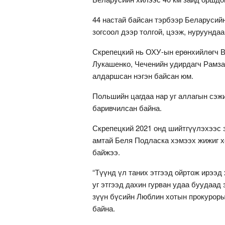
44 настай байсан тэрбээр Беларусий
зогсоол дээр толгой, цээж, нуруунда
Скрепецкий нь ОХУ-ын ерөнхийлөгч 
Лукашенко, Чеченийн удирдагч Рамза
алдаршсан нэгэн байсан юм.
Польшийн цагдаа нар уг аллагын сэжи
баривчилсан байна.
Скрепецкий 2021 онд шийтгүүлэхээс 
амтай Беля Подласка хэмээх жижиг х
байжээ.
“Түүнд үл таних этгээд ойртож ирээд
уг этгээд дахин гурван удаа буудаад 
зүүн бүсийн Люблин хотын прокуроры
байна.