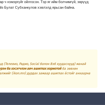
ар ч нэмэргүйг ойлгосон. Тэр яг ийм болчимгүй, зөрүүд
айз Булат Субханкулов хэвлэлд ярьсан байна.
д (Телевиз, Радио, Social болон Вэб хуудаснууд) манай
үрэн ба хэсэгчлэн авч ашиглах хориотой
ба зөвхөн
алжийг (ikon.mn) дурдах замаар ашиглах ёстойг анхаарна