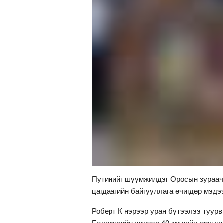
Путинийг шүүмжилдэг Оросын зураач
цагдаагийн байгууллага өчигдөр мэдэ
Роберт К нэрээр уран бүтээлээ туурв
Беларусийн хилээс 40 км зайд оршдо