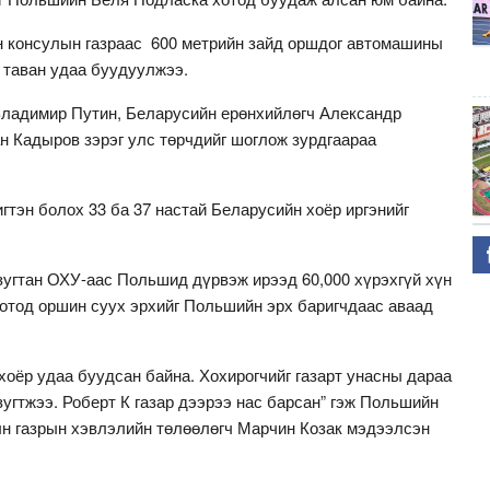
н консулын газраас 600 метрийн зайд оршдог автомашины
а таван удаа буудуулжээ.
Владимир Путин, Беларусийн ерөнхийлөгч Александр
н Кадыров зэрэг улс төрчдийг шоглож зурдгаараа
гтэн болох 33 ба 37 настай Беларусийн хоёр иргэнийг
зугтан ОХУ-аас Польшид дүрвэж ирээд 60,000 хүрэхгүй хүн
отод оршин суух эрхийг Польшийн эрх баригчдаас аваад
 хоёр удаа буудсан байна. Хохирогчийг газарт унасны дараа
зугтжээ. Роберт К газар дээрээ нас барсан” гэж Польшийн
н газрын хэвлэлийн төлөөлөгч Марчин Козак мэдээлсэн