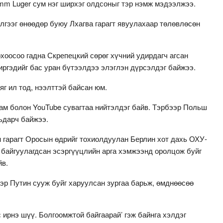
9mm Luger сум нэг ширхэг олдсоныг тэр нэмж мэдээлжээ.
лгээг өнөөдөр буюу Лхагва гарагт явуулахаар төлөвлөсөн
хоосоо гадна Скрепецкий сөрөг хүчний удирдагч агсан
иргэдийг бас уран бүтээлдээ элэглэн дүрсэлдэг байжээ.
г ил тод, нээлттэй байсан юм.
ам болон YouTube сувагтаа нийтэлдэг байв. Тэрбээр Польш
ьдарч байжээ.
 гарагт Оросын өдрийг тохиолдуулан Берлин хот дахь ОХУ-
 байгуулагдсан эсэргүүцлийн арга хэмжээнд оролцож буйг
йв.
эр Путин сууж буйг харуулсан зургаа барьж, өмднөөсөө
с ирнэ шүү. Болгоомжтой байгаарай’ гэж байнга хэлдэг