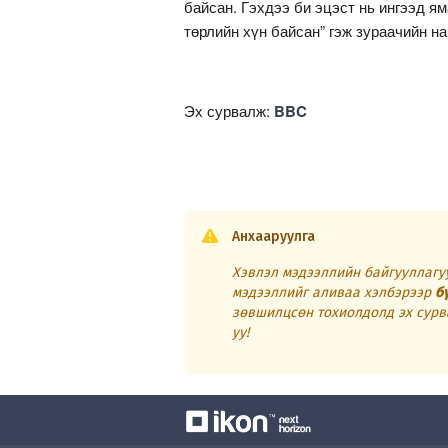
байсан. Гэхдээ би эцэст нь ингээд ям
төрлийн хүн байсан” гэж зураачийн н
Эх сурвалж:
BBC
Анхааруулга
Хэвлэл мэдээллийн байгууллагуу
мэдээллийг аливаа хэлбэрээр
б
зөвшилцсөн тохиолдолд эх сурв
уу!