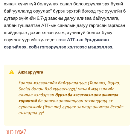
хянаж хүчингүй болгуулах санал боловсруулж эрх бүхий
байгууллагад оруулах” бүрэн эрхтэй бөгөөд тус хуулийн 6
дугаар зүйлийн 6.7-д заасны дагуу аливаа байгууллага,
албан тушаалтан АТГ-ын саналын дагуу гаргасан гаргасан
шийдвэрээ дахин хянан үзэж, хүчингүй болгох буюу
өөрчлөх үүргийг хүлээдэг
гэж АТГ-ын Урьдчилан
сэргийлэх, соён гэгээрүүлэх хэлтсээс мэдээллээ.
Анхааруулга
Хэвлэл мэдээллийн байгууллагууд (Телевиз, Радио,
Social болон Вэб хуудаснууд) манай мэдээллийг
аливаа хэлбэрээр
бүрэн ба хэсэгчлэн авч ашиглах
хориотой
ба зөвхөн зөвшилцсөн тохиолдолд эх
сурвалжийг (ikon.mn) дурдах замаар ашиглах ёстойг
анхаарна уу!
ЭНЭ ТУХАЙ ...