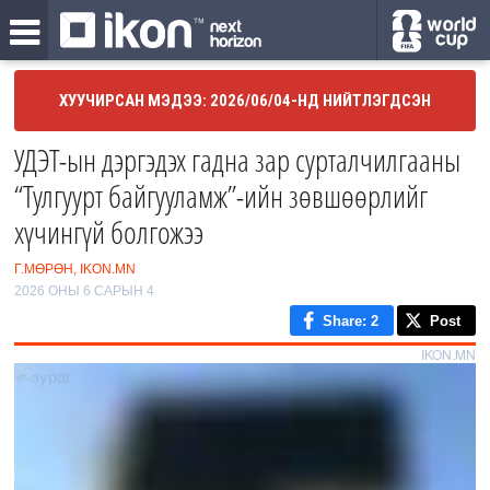
ХУУЧИРСАН МЭДЭЭ: 2026/06/04-НД НИЙТЛЭГДСЭН
УДЭТ-ын дэргэдэх гадна зар сурталчилгааны
“Тулгуурт байгууламж”-ийн зөвшөөрлийг
хүчингүй болгожээ
Г.МӨРӨН, IKON.MN
2026 ОНЫ 6 САРЫН 4
Share
: 2
Post
IKON.MN