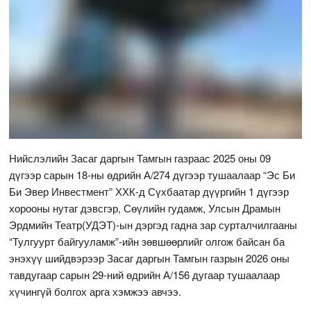
Нийслэлийн Засаг даргын Тамгын газраас 2025 оны 09
дүгээр сарын 18-ны өдрийн А/274 дүгээр тушаалаар “Эс Би
Би Эвер Инвестмент” ХХК-д Сүхбаатар дүүргийн 1 дүгээр
хорооны нутаг дэвсгэр, Сөүлийн гудамж, Улсын Драмын
Эрдмийн Театр(УДЭТ)-ын дэргэд гадна зар сурталчилгааны
“Тулгуурт байгууламж”-ийн зөвшөөрлийг олгож байсан ба
энэхүү шийдвэрээр Засаг даргын Тамгын газрын 2026 оны
тавдугаар сарын 29-ний өдрийн А/156 дугаар тушаалаар
хүчингүй болгох арга хэмжээ авчээ.