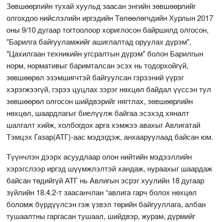
Зөвшөөрлийн тухай хуульд заасан энгийн зөвшөөрлийг
олгохдоо нийслэлийн иргэдийн Төлөөлөгчдийн Хурлын 2017
оны 9/10 дугаар тогтоолоор хориглосон байршилд олгосон,
"Барилга байгууламжийг ашиглалтад оруулах дүрэм",
"Цахилгаан техникийн угсралтын дүрэм" болон Барилгын
норм, нормативыг баримталсан эсэх нь тодорхойгүй,
зөвшөөрөл эзэмшигчтэй байгуулсан гэрээний үүрэг
хэрэгжээгүй, гэрээ цуцлах зэрэг нөхцөл байдал үүссэн тул
зөвшөөрөл олгосон шийдвэрийг нягтлах, зөвшөөрлийн
нөхцөл, шаардлагыг биелүүлж байгаа эсэхэд хяналт
шалгалт хийж, холбогдох арга хэмжээ авахыг Авлигатай
Тэмцэх Газар(АТГ)-аас мэдэгдэж, анхааруулаад байсан юм.
Түүнчлэн дээрх асуудлаар олон нийтийн мэдээллийн
хэрэгслээр иргэд шүүмжлэлтэй хандаж, нураахыг шаардаж
байсан төдийгүй АТГ нь Авлигын эсрэг хуулийн 18 дугаар
зүйлийн 18.4.2-т заасанчлан “авлига гарч болох нөхцөл
боломж бүрдүүлсэн гэж үзвэл төрийн байгууллага, албан
тушаалтны гаргасан тушаал, шийдвэр, журам, дүрмийг