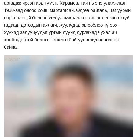
аргадаж ирсэн ард түмэн. Харамсалтай нь энэ уламжлал
1930-аад оноос хойш мартагдсан. Өдгөө байгаль, цаг уурын
өөрчлөлттэй болсон үед уламжлалаа сэргээгээд зогсохгүй
гадаад, дотоодын аялагч, жуулчдад өв соёлоо түгээх,
хүүхэд залуучуудыг уртын дуунд дурлахад чухал ач
холбогдолтой болохыг зохион байгуулагчид онцолсон
байна.