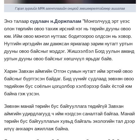
Гэрэл зургийг MPA агентлагийн онцгой зөвшөөрөлтэйгөөр ашиглав
Энэ талаар
судлаач н.Доржпалам
"Монголчууд эрт үеэс
олон төрлийн овоо тахиж ирсний нэг нь төрийн дууны овоо
юм. Ийм овоо монгол нутгаас бодитоороо олдсон нь ховор.
Нутгийн иргэдийн ам дамжсан яриагаар зарим нутагт уртын
дууны овоо байсныг мэддэг. Жишээлбэл Богд уулын аманд
уртын дууны овоо байсныг хөгшчүүл ярьдаг байв.
Харин Завхан аймгийн Отгон сумын нутагт ийм эртний овоо
байсныг бүртгэсэн байдаг. Бид үүнийг судлаад зөвхөн овоо
төдийхөн бус соёлын цогцолбор хэлбэрээр байх ёстой юм
байна гэж үзсэн.
Зөвхөн манай төрийн бус байгууллага төдийгүй Завхан
аймгийн удирдлагууд ч ийм нэгдсэн саналтай байгаа. Манай
төрийн бус байгууллагын хувьд байгаль экологийн тал дээр
илүү анхаарч ажиллаж байна.