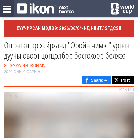
ХУУЧИРСАН МЭДЭЭ: 2026/06/04-НД НИЙТЛЭГДСЭН
Отгонтэнгэр хайрханд "Оройн чимэг" уртын
дууны овоот цогцолбор босгохоор болжээ
Э.ТЭМҮҮЛЭН, IKON.MN
2026 ОНЫ 6 САРЫН 4
Share
: 4
Post
IKON.MN