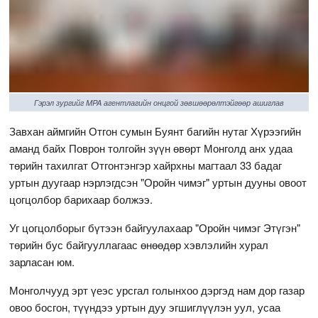
Гэрэл зургийг MPA агентлагийн онцгой зөвшөөрөлтэйгөөр ашиглав
Завхан аймгийн Отгон сумын Буянт багийн нутаг Хүрээгийн
аманд байх Поврон толгойн зүүн өвөрт Монголд анх удаа
төрийн тахилгат Отгонтэнгэр хайрхны магтаал 33 бадаг
уртын дуугаар нэрлэгдсэн "Оройн чимэг" уртын дууны овоот
цогцолбор барихаар болжээ.
Уг цогцолборыг бүтээн байгуулахаар "Оройн чимэг Этүгэн"
төрийн бус байгууллагаас өнөөдөр хэвлэлийн хурал
зарласан юм.
Монголчууд эрт үеэс урсгал голынхоо дэргэд нам дор газар
овоо босгон, түүндээ уртын дуу эгшиглүүлэн уул, усаа