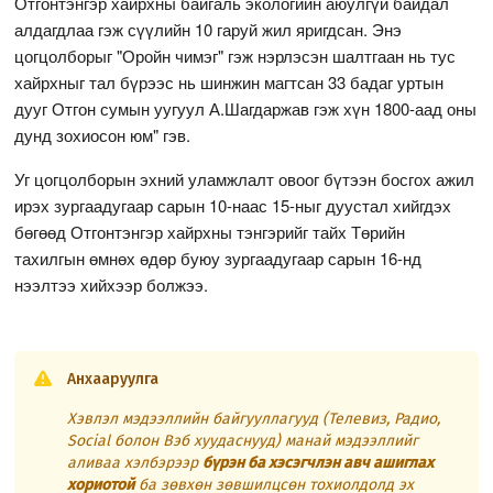
Отгонтэнгэр хайрхны байгаль экологийн аюулгүй байдал
алдагдлаа гэж сүүлийн 10 гаруй жил яригдсан. Энэ
цогцолборыг "Оройн чимэг" гэж нэрлэсэн шалтгаан нь тус
хайрхныг тал бүрээс нь шинжин магтсан 33 бадаг уртын
дууг Отгон сумын уугуул А.Шагдаржав гэж хүн 1800-аад оны
дунд зохиосон юм" гэв.
Уг цогцолборын эхний уламжлалт овоог бүтээн босгох ажил
ирэх зургаадугаар сарын 10-наас 15-ныг дуустал хийгдэх
бөгөөд Отгонтэнгэр хайрхны тэнгэрийг тайх Төрийн
тахилгын өмнөх өдөр буюу зургаадугаар сарын 16-нд
нээлтээ хийхээр болжээ.
Анхааруулга
Хэвлэл мэдээллийн байгууллагууд (Телевиз, Радио,
Social болон Вэб хуудаснууд) манай мэдээллийг
аливаа хэлбэрээр
бүрэн ба хэсэгчлэн авч ашиглах
хориотой
ба зөвхөн зөвшилцсөн тохиолдолд эх