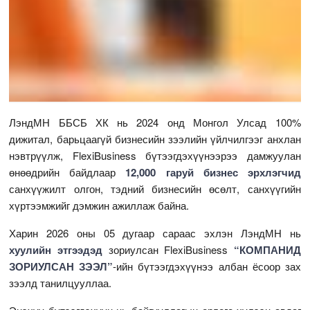
ЛэндМН ББСБ ХК нь 2024 онд Монгол Улсад 100%
дижитал, барьцаагүй бизнесийн зээлийн үйлчилгээг анхлан
нэвтрүүлж, FlexiBusiness бүтээгдэхүүнээрээ дамжуулан
өнөөдрийн байдлаар
12,000 гаруй бизнес эрхлэгчид
санхүүжилт олгон, тэдний бизнесийн өсөлт, санхүүгийн
хүртээмжийг дэмжин ажиллаж байна.
Харин 2026 оны 05 дугаар сараас эхлэн ЛэндМН нь
хуулийн этгээдэд
зориулсан FlexiBusiness
“КОМПАНИД
ЗОРИУЛСАН ЗЭЭЛ”
-ийн бүтээгдэхүүнээ албан ёсоор зах
зээлд танилцууллаа.