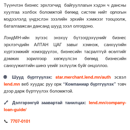
Түүнчлэн бизнес эрхлэгчид байгууллагын хэдэн ч дансны
хуулгаа холбох боломжтой бөгөөд систем нийт орлогын
мэдээлэлд үндэслэн зээлийн эрхийн хэмжээг тооцоолж,
баталгаажсан дансанд шууд зээл олгогдоно.
ЛэндМН-ийн зүгээс энэхүү бүтээгдэхүүнийг бизнес
эрхлэгчдийн АЛТАН ЦАГ завыг хэмнэж, санхүүгийн
хүртээмжийг нэмэгдүүлэх, бизнесийн тасралтгүй өсөлтийг
дэмжих зорилгоор хөгжүүлсэн бөгөөд бизнесийн
санхүүжилтийн шинэ үеийг эхлүүлж буйг онцоллоо.
🌐 Шууд бүртгүүлэх:
star.merchant.lend.mn/auth
эсвэл
lend.mn
веб хуудас руу орж
“Компаниар бүртгүүлэх”
товч
дээр дарж бүртгүүлэх боломжтой.
🔗 Дэлгэрэнгүй заавартай танилцах:
lend.mn/company-
loan-guide/
📞
7707-0101