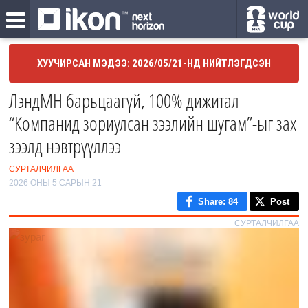
ХУУЧИРСАН МЭДЭЭ: 2026/05/21-НД НИЙТЛЭГДСЭН
ЛэндМН барьцаагүй, 100% дижитал
“Компанид зориулсан зээлийн шугам”-ыг зах
зээлд нэвтрүүллээ
СУРТАЛЧИЛГАА
2026 ОНЫ 5 САРЫН 21
Share
: 84
Post
СУРТАЛЧИЛГАА