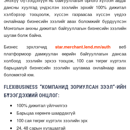
Энэхүү бүтээгдэхүүн нь байгууллагын орлого хүлээн авдаг
дансны хуулгад үндэслэн зээлийн эрхийг 100% дижитал
хэлбэрээр тооцоолж, хүссэн газраасаа хүссэн үедээ
онлайнаар бизнесийн зээлийг авах боломжийг бүрдүүлсэн
Монголын анхны дижитал байгууллагын бизнесийн зээлийн
шугам болж байна.
Бизнес эрхлэгчид
star.merchant.lend.mn/auth
веб
платформоор дамжуулан өөрийн байгууллагын дансаа
холбоод зээлийн эрхээ тооцож, 100 сая төгрөг хүртэлх
барьцаагүй бизнесийн зээлийн шугамаа онлайнаар авах
боломжтой юм.
FLEXIBUSINESS “КОМПАНИД ЗОРИУЛСАН ЗЭЭЛ”-ИЙН
БҮТЭЭГДЭХҮҮНИЙ ОНЦЛОГ:
100% дижитал үйлчилгээ
Барьцаа хөрөнгө шаардахгүй
100 сая төгрөг хүртэлх зээлийн эрх
24, 48 сарын хугацаатай