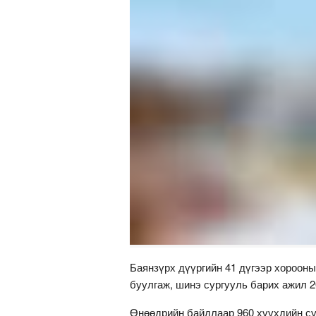
Баянзүрх дүүргийн 41 дүгээр хорооны
буулгаж, шинэ сургууль барих ажил 2
Өнөөдрийн байдлаар 960 хүүхдийн су