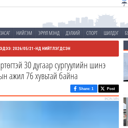
ЗАСАГ
НИЙГЭМ
ЭРҮҮЛ МЭНД
ДЭЛХИЙ
СПОРТ
ШИЛДЭГ
Б
ЭДЭЭ: 2026/05/21-НД НИЙТЛЭГДСЭН
ртөгтэй 30 дугаар сургуулийн шинэ
ын ажил 76 хувьтай байна
Share
: 1
Post
IKON.MN