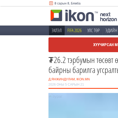
8 сарын 8, Бямба
ЭХЛЭЛ
FIFA 2026
УЛС ТӨР
ЭДИЙН 
ХУУЧИРСАН М
₮26.2 тэрбумын төсөвт ө
байрны барилга угсралт
Д.ЯНЖИНДУЛАМ, IKON.MN
2026 ОНЫ 5 САРЫН 21