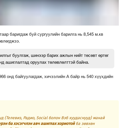
аар баригдаж буй сургуулийн барилга нь 8,545 м.кв
өвлөгджээ.
рилгыг буулгаж, шинээр барих ажлын нийт төсөвт өртөг
 онд ашиглалтад оруулах төлөвлөлттэй байна.
66 онд байгуулагдаж, хичээлийн А байр нь 540 хүүхдийн
д (Телевиз, Радио, Social болон Вэб хуудаснууд) манай
үрэн ба хэсэгчлэн авч ашиглах хориотой
ба зөвхөн