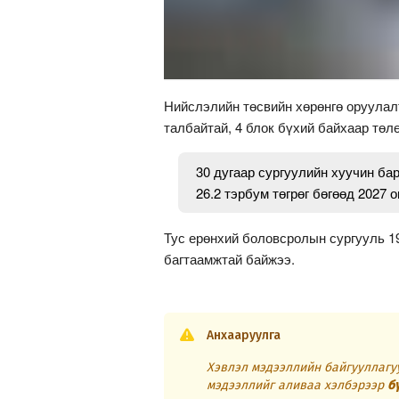
Нийслэлийн төсвийн хөрөнгө оруулалт
талбайтай, 4 блок бүхий байхаар төл
30 дугаар сургуулийн хуучин ба
26.2 тэрбум төгрөг бөгөөд 2027
Тус ерөнхий боловсролын сургууль 19
багтаамжтай байжээ.
Анхааруулга
Хэвлэл мэдээллийн байгууллагуу
мэдээллийг аливаа хэлбэрээр
б