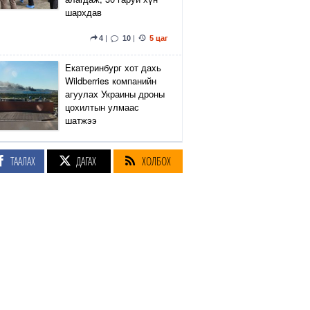
шархдав
4
|
10
|
5 цаг
Екатеринбург хот дахь
Wildberries компанийн
агуулах Украины дроны
цохилтын улмаас
шатжээ
14
|
43
|
6 цаг
ТААЛАХ
ДАГАХ
ХОЛБОХ
Элэгний өөхлөлт
оноштой бол ЗААВАЛ
УНШ
23
|
20 цаг
Кэмбриджийн хөтөлбөр,
гадаад хэл, программын
гүнзгийрүүлсэн
сургалтыг нэг системд