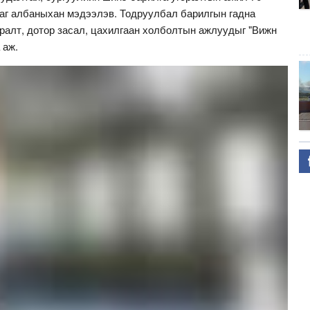
ааг албаныхан мэдээлэв. Тодруулбал барилгын гадна
сралт, дотор засал, цахилгаан холболтын ажлуудыг "Вижн
 аж.