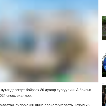
 нутаг дэвсгэрт байрлах 30 дугаар сургуулийн А байрыг
024 оноос эхэлжээ.
удалтай, сургуулийн шинэ барилга угсралтын ажил 76