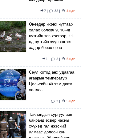
7
|
32
|
4 цаг
Өнөөдөр ихэнх нутгаар
халах боловч 9, 10-нд
нутгийн төв хэсгээр, 11-
нд нутгийн зүүн хагаст
аадар бороо орно
1
|
2
|
5 цаг
Сөүл хотод анх удаагаа
агаарын температур
Цельсийн 40 хэм давж
халлаа
3
|
5 цаг
Тайландын сургуулийн
байранд өсвөр насны
хүүхэд гал нээсний
улмаас долоон хүн
алагдаж, 30 гаруй хүн