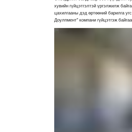
хувийн гүйцэтгэлтэй үргэлжилж байг
цахилгааны дэд өртөөний барилга уг
Доулпмент" компани гүйцэтгэж байгаа