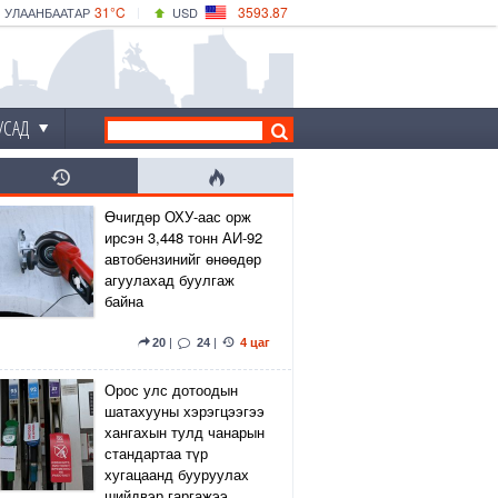
31°C
3593.87
УЛААНБААТАР
USD
|
33°C
ДАРХАН
532.66
CNY
30°C
ЭРДЭНЭТ
4141.04
EUR
УСАД
Өчигдөр ОХУ-аас орж
ирсэн 3,448 тонн АИ-92
автобензинийг өнөөдөр
агуулахад буулгаж
байна
20
|
24
|
4 цаг
Орос улс дотоодын
шатахууны хэрэгцээгээ
хангахын тулд чанарын
стандартаа түр
хугацаанд бууруулах
шийдвэр гаргажээ