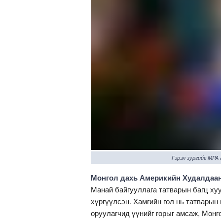
Гэрэл зургийг MPA
Монгол дахь Америкийн Худалдаан
Манай байгууллага татварын багц ху
хүргүүлсэн. Хамгийн гол нь татварын
оруулагчид үүнийг горыг амсаж, Монг