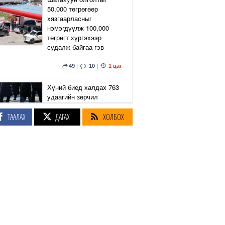
50,000 төгрөгөөр
хязгаарласныг
нэмэгдүүлж 100,000
төгрөгт хүргэхээр
судалж байгаа гэв
49
|
10
|
1 цаг
Хүний биед халдах 763
удаагийн зөрчил
бүртгэгджээ
ТААЛАХ
ДАГАХ
ХОЛБОХ
1 цаг
"Чингэлтэй дүүргийн
гурван хорооны нийтийн
эзэмшлийн талбай дээр
24 ширхэг ухаалаг
хогийн сав
суурилуулсан"
2
|
6
|
1 цаг