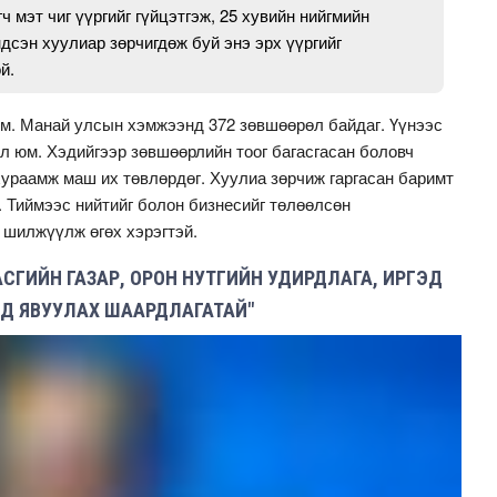
 мэт чиг үүргийг гүйцэтгэж, 25 хувийн нийгмийн
дсэн хуулиар зөрчигдөж буй энэ эрх үүргийг
й.
м.
Манай улсын хэмжээнд 372 зөвшөөрөл байдаг. Үүнээс
өл юм. Хэдийгээр зөвшөөрлийн тоог багасгасан боловч
ураамж маш их төвлөрдөг. Хуулиа зөрчиж гаргасан баримт
. Тиймээс нийтийг болон бизнесийг төлөөлсөн
 шилжүүлж өгөх хэрэгтэй.
АСГИЙН ГАЗАР, ОРОН НУТГИЙН УДИРДЛАГА, ИРГЭД
 ЯВУУЛАХ ШААРДЛАГАТАЙ"