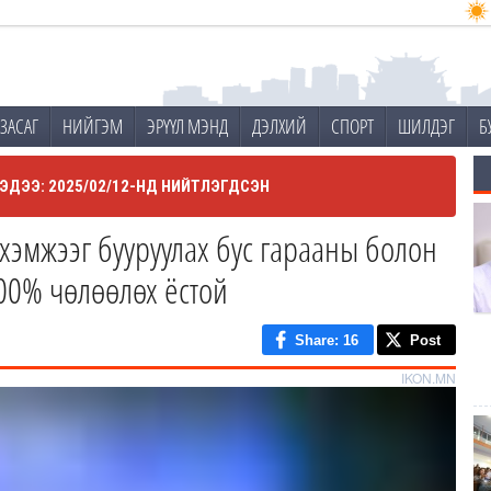
ЗАСАГ
НИЙГЭМ
ЭРҮҮЛ МЭНД
ДЭЛХИЙ
СПОРТ
ШИЛДЭГ
Б
ЭДЭЭ: 2025/02/12-НД НИЙТЛЭГДСЭН
 хэмжээг бууруулах бус гарааны болон
00% чөлөөлөх ёстой
Share
: 16
Post
IKON.MN