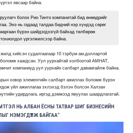
хүртэл явсаар байна.
руулагч болох Рио Тинто компанитай бид өнөөдрийг
гаа. Энэ нь гадаад талдаа бидний нэр хүндэд сөрөг
 маргаан бүрэн шийдэгдээгүй байхад төлбөрөө
 тохиолдол үргэлжилсээр байна.
 жилд хийсэн судалгаагаар 10 тэрбум ам.доллартой
 боломж хаагдсан. Уул уурхайтай холбоотой АМНАТ,
 өмчит компаниуд уул уурхайн салбарт давамгайлж байна.
зрын ховор элементийн салбарт ажиллах боломж бүрэн
огдож үйл ажиллагаа эхлэхэд бэлэн болсон Халзан
н нутгийн удирдлага, иргэд дэмжээд явуулах шаардлагатай.
ТГЭЛ НЬ АЛБАН ЁСНЫ ТАТВАР ШИГ БИЗНЕСИЙН
ЫГ НЭМЭГДҮҮЛЖ БАЙГАА"