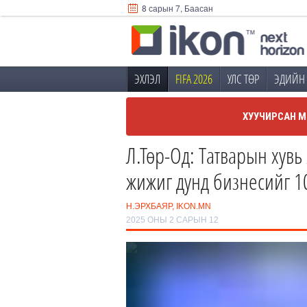
8 сарын 7, Баасан
ЭХЛЭЛ
FIFA 2026
УЛС ТӨР
ЭДИЙН 
ХУУЧИРСАН М
Л.Төр-Од: Татварын хувь
жижиг дунд бизнесийг 1
Н.ЭРХБАЯР, IKON.MN
2025 ОНЫ 2 САРЫН 12