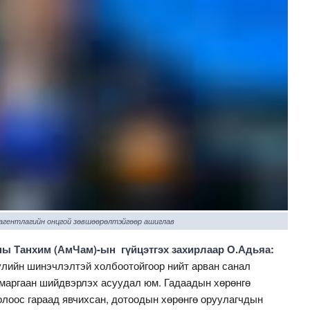
 агентлагийн онцгой зөвшөөрөлтэйгөөр ашиглав
ы Танхим (АмЧам)-ын гүйцэтгэх захирлаар О.Адьяа:
улийн шинэчлэлтэй холбоотойгоор нийт арван санал
 маргаан шийдвэрлэх асуудал юм. Гадаадын хөрөнгө
олоос гараад явчихсан, дотоодын хөрөнгө оруулагчдын