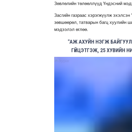
Зөвлөлийн төлөөллүүд Үндэсний мэдэ
Засгийн газраас хэрэгжүүлж эхэлсэн 
зөвшөөрөл, татварын багц хуулийн ш
мэдээлэл өглөө.
"АЖ АХУЙН НЭГЖ БАЙГУУЛЛ
ГҮЙЦЭТГЭЖ, 25 ХУВИЙН 