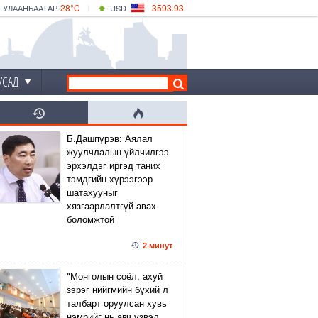
28°C
3593.93
УЛААНБААТАР
USD
|
33°C
ДАРХАН
532.39
CNY
29°C
ЭРДЭНЭТ
4149.01
EUR
УСАД
Б.Дашпүрэв: Аялал
жуулчлалын үйлчилгээ
эрхэлдэг иргэд таних
тэмдгийн хүрээгээр
шатахууныг
хязгаарлалтгүй авах
боломжтой
2 минут
"Монголын соёл, ахуй
зэрэг нийгмийн бүхий л
талбарт оруулсан хувь
нэмрийг нь авч үзвэл