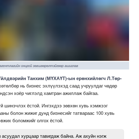
 агентлагийн онцгой зөвшөөрөлтэйгөөр ашиглав
йлдвэрийн Танхим (МҮХАҮТ)-ын ерөнхийлөгч Л.Төр-
хөтөлбөр нь бизнес эхлүүлэхэд саад учруулдаг чөдөр
үндсэн хоёр чиглэлд хамтран ажиллаж байгаа.
уй шинэчлэх ёстой. Ингэхдээ зөвхөн хувь хэмжээг
аны болон жижиг дунд бизнесийг татвараас 100 хувь
эвжих боломжийг олгох ёстой.
 асуудал хурцаар тавигдаж байна. Аж ахуйн нэгж