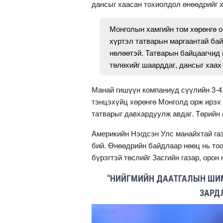
дансыг хаасан тохиолдол өнөөдрийг 
Монголын хамгийн том хөрөнгө о
хүртэл татварын маргаантай бай
нөлөөтэй. Татварын байцаагчид
төлөхийг шаарддаг, дансыг хаах
Манай гишүүн компаниуд сүүлийн 3-4
тэнцэхүйц хөрөнгө Монголд орж ирэх
татварыг давхардуулж авдаг. Төрийн
Америкийн Нэгдсэн Улс манайхтай га
бий. Өнөөдрийн байдлаар нөөц нь то
бүрэгтэй төслийг Засгийн газар, оро
"НИЙГМИЙН ДААТГАЛЫН ШИМ
ЗАРДЛ