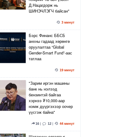
Д.Нацагдорж нь
ШИНЭЧЛЭГЧ байсан"
3 минут
Бэрс Финанс ББСБ
анхны гадаад хөрөнгө
оруулалтаа “Global
Gender-Smart Fund”-аас
татлаа
19 минут
"Зарим иргэн машины
банк нь нэлээд
бензинтэй байгаа
хэрнээ ₮10,000-аар
нэмж дүүргэхээр оочер
үүсгэж байна"
16
|
12
|
44 минут
Шатахуун олголтыг