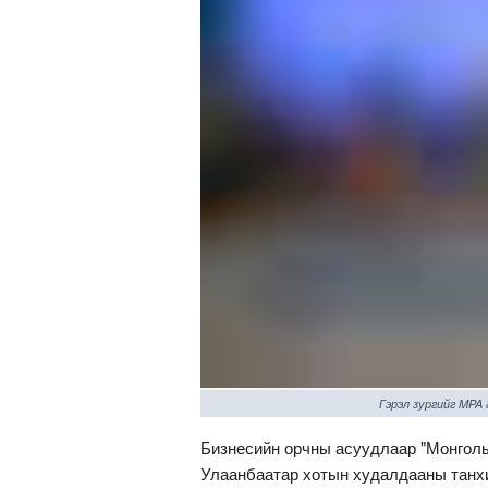
Гэрэл зургийг MPA
Бизнесийн орчны асуудлаар "Монгол
Улаанбаатар хотын худалдааны танх