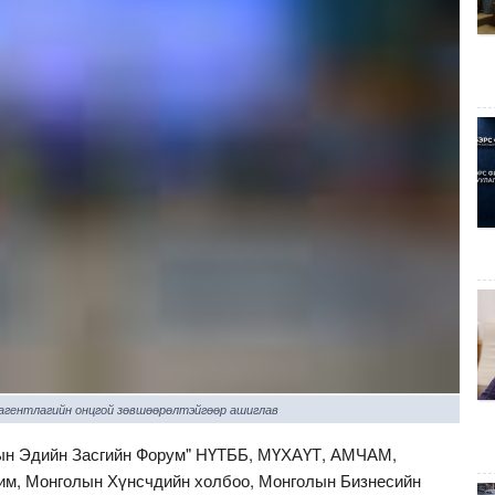
 агентлагийн онцгой зөвшөөрөлтэйгөөр ашиглав
ын Эдийн Засгийн Форум" НҮТББ, МҮХАҮТ, АМЧАМ,
им, Монголын Хүнсчдийн холбоо, Монголын Бизнесийн