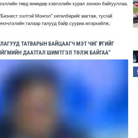
эллийн төвд өнөөдөр хэвлэлийн хурал зохион байгууллаа.
"Бизнест ээлтэй Монгол" хөтөлбөрийг магтаж, тусгай
инэчлэлийн талаар талууд байр сууриа илэрхийлж,
АГУУД ТАТВАРЫН БАЙЦААГЧ МЭТ ЧИГ ҮҮРГИЙГ
НИЙГМИЙН ДААТГАЛ ШИМТГЭЛ ТӨЛЖ БАЙГАА"