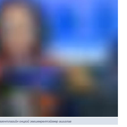
 агентлагийн онцгой зөвшөөрөлтэйгөөр ашиглав