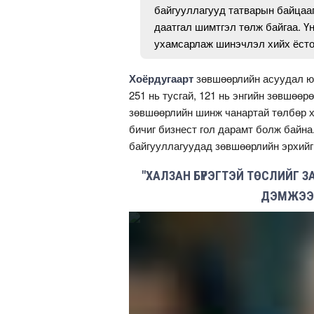
байгууллагууд татварын байцаагч
даатгал шимтгэл төлж байгаа. Үн
ухамсарлаж шинэчлэл хийх ёсто
Хоёрдугаарт
зөвшөөрлийн асуудал ю
251 нь тусгай, 121 нь энгийн зөвшөөр
зөвшөөрлийн шинж чанартай төлбөр х
бичиг бизнест гол дарамт болж байна
байгууллагуудад зөвшөөрлийн эрхийг
"ХАЛЗАН БҮРЭГТЭЙ ТӨСЛИЙГ З
ДЭМЖЭЭД