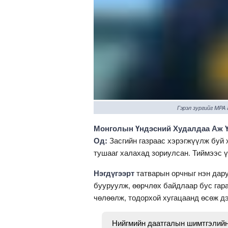
Гэрэл зургийг MPA
Монголын Үндэсний Худалдаа Аж Ү
Од:
Засгийн газраас хэрэгжүүлж буй 
тушааг халахад зориулсан. Тиймээс 
Нэгдүгээрт
татварын орчныг нэн дар
бууруулж, өөрчлөх байдлаар бус гара
чөлөөлж, тодорхой хугацаанд өсөж д
Нийгмийн даатгалын шимтгэлийн