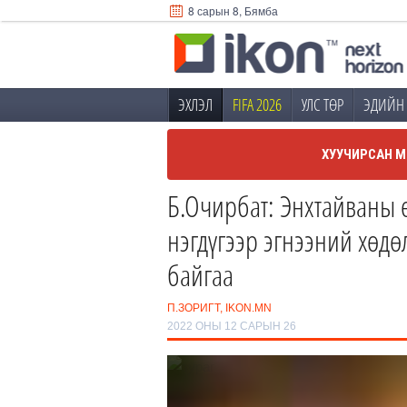
8 сарын 8, Бямба
ЭХЛЭЛ
FIFA 2026
УЛС ТӨР
ЭДИЙН 
ХУУЧИРСАН М
Б.Очирбат: Энхтайваны 
нэгдүгээр эгнээний хөдө
байгаа
П.ЗОРИГТ, IKON.MN
2022 ОНЫ 12 САРЫН 26