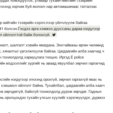
урдыг нэмэгдүүлэх, улмаар тухайн нийтийн тээврийн
гнээнд зорчиж буй жолооч нар автомашинаас татгалзах
р нийтийн тээврийн хэрэгслээр үйлчлүүлж байгаа
41 болсон.
Гэхдээ арга хэмжээ дууссаны дараа нэгдүгээр
өл ойлголттой байж болохгүй.
налт, шалгалт хэвийн явагдана. Энхтайваны өргөн чөлөөнд
, хяналтыг үргэлжлүүлж байгаа. Цагдаагийн алба хаагчид ч
н тохиолдолд хариуцлага тооцно. Иргэд E police
йн мэдээллийг зургийг нь аваад явуулбал зөрчил гаргагчид
гийн нэгдүгээр эгнээнд орохгүй, зөрчил гаргахгүй явах нь
 хэвшмэл ойлголт байна. Тухайлбал, цагдаагийн алба хаагч
м зөрчдөггүй, байхгүй тохиолдолд дүрэм зөрчдөг. Гаднын
 нь оролцохдоо тухайн улсын хуулийг хэрэгжүүлдэг, дүрмээ