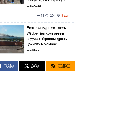
шархдав
4
|
10
|
8 цаг
Екатеринбург хот дахь
Wildberries компанийн
агуулах Украины дроны
цохилтын улмаас
шатжээ
15
|
54
|
9 цаг
ТААЛАХ
ДАГАХ
ХОЛБОХ
Элэгний өөхлөлт
оноштой бол ЗААВАЛ
УНШ
23
|
23 цаг
Кэмбриджийн хөтөлбөр,
гадаад хэл, программын
гүнзгийрүүлсэн
сургалтыг нэг системд