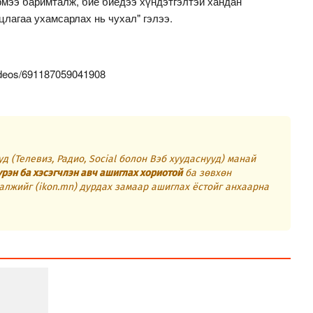
мээ баримталж, бие биедээ хүндэтгэлтэй хандан
уцлагаа ухамсарлах нь чухал" гэлээ.
ideos/691187059041908
д (Телевиз, Радио, Social болон Вэб хуудаснууд) манай
үрэн ба хэсэгчлэн авч ашиглах хориотой
ба зөвхөн
алжийг (ikon.mn) дурдах замаар ашиглах ёстойг анхаарна