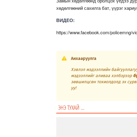
Замын хөдөлгөөнд оролцох үедээ дүр
хөдөлгөөний сахилга бат, үүрэг хари
ВИДЕО:
https://www.facebook.com/policemng/v
Анхааруулга
Хэвлэл мэдээллийн байгууллагуу
мэдээллийг аливаа хэлбэрээр
б
зөвшилцсөн тохиолдолд эх сурв
уу!
ЭНЭ ТУХАЙ ...