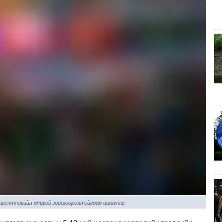
 агентлагийн онцгой зөвшөөрөлтэйгөөр ашиглав