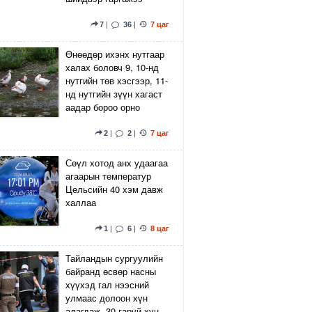
7
|
36
|
7 цаг
Өнөөдөр ихэнх нутгаар
халах боловч 9, 10-нд
нутгийн төв хэсгээр, 11-
нд нутгийн зүүн хагаст
аадар бороо орно
2
|
2
|
7 цаг
Сөүл хотод анх удаагаа
агаарын температур
Цельсийн 40 хэм давж
халлаа
1
|
6
|
8 цаг
Тайландын сургуулийн
байранд өсвөр насны
хүүхэд гал нээсний
улмаас долоон хүн
алагдаж, 30 гаруй хүн