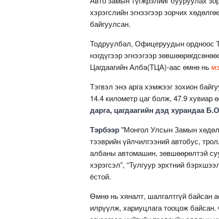
Авто замын түгжрэлийг бууруулах зор
хэрэгслийн эгнээгээр зорчих хөдөлгө
байгуулсан.
Тодруулбал, Офицеруудын ордноос Т
нэгдүгээр эгнээгээр зөвшөөрөгдсөнөө
Цагдаагийн Алба(ТЦА)-аас өмнө нь
мэ
Тэгвэл энэ арга хэмжээг зохион байг
14.4 километр цаг болж, 47.9 хувиар 
дарга, цагдаагийн дэд хурандаа Б.
Тэрбээр
"Монгол Улсын Замын хөдөлг
тээврийн үйлчилгээний автобус, трол
албаны автомашин, зөвшөөрөлтэй суу
хэрэгсэл”, “Тулгуур эрхтний бэрхшээ
ёстой.
Өмнө нь хяналт, шалгалтгүй байсан 
илрүүлж, хариуцлага тооцож байсан. 