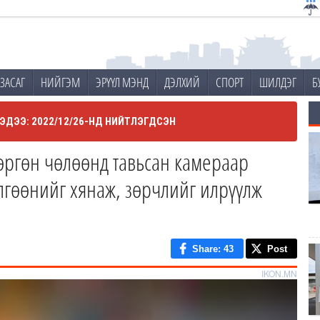
ЗАСАГ
НИЙГЭМ
ЭРҮҮЛ МЭНД
ДЭЛХИЙ
СПОРТ
ШИЛДЭГ
Б
ЭДЭЭ: 2022/12/26-НД НИЙТЛЭГДСЭН
өргөн чөлөөнд тавьсан камераар
лгөөнийг хянаж, зөрчлийг илрүүлж
Share
: 43
Post
IKON.MN