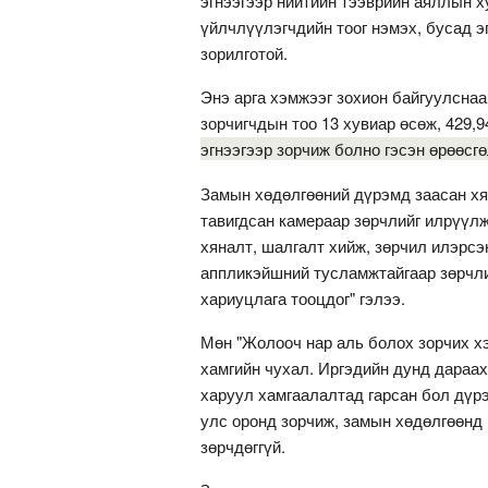
эгнээгээр нийтийн тээврийн аяллын х
үйлчлүүлэгчдийн тоог нэмэх, бусад э
зорилготой.
Энэ арга хэмжээг зохион байгуулснаа
зорчигчдын тоо 13 хувиар өсөж, 429,9
эгнээгээр зорчиж болно гэсэн өрөөсг
Замын хөдөлгөөний дүрэмд заасан хя
тавигдсан камераар зөрчлийг илрүүлж
хяналт, шалгалт хийж, зөрчил илэрсэ
аппликэйшний тусламжтайгаар зөрчли
хариуцлага тооцдог" гэлээ.
Мөн "Жолооч нар аль болох зорчих хэс
хамгийн чухал. Иргэдийн дунд дараах
харуул хамгаалалтад гарсан бол дүрэ
улс оронд зорчиж, замын хөдөлгөөнд
зөрчдөггүй.