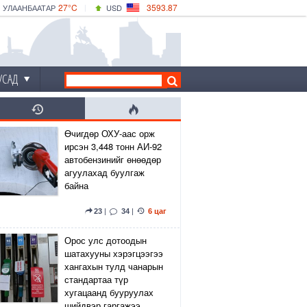
27°C
3593.87
УЛААНБААТАР
USD
|
29°C
ДАРХАН
532.66
CNY
24°C
ЭРДЭНЭТ
4141.04
EUR
УСАД
Өчигдөр ОХУ-аас орж
ирсэн 3,448 тонн АИ-92
автобензинийг өнөөдөр
агуулахад буулгаж
байна
23
|
34
|
6 цаг
Орос улс дотоодын
шатахууны хэрэгцээгээ
хангахын тулд чанарын
стандартаа түр
хугацаанд бууруулах
шийдвэр гаргажээ