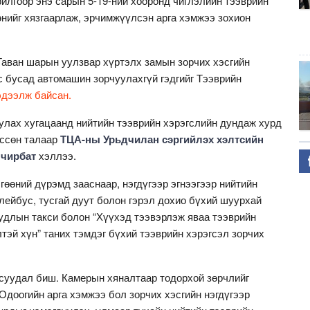
илгоор энэ сарын 5-19-ний хооронд чиглэлийн тээврийн
өнийг хязгаарлаж, эрчимжүүлсэн арга хэмжээ зохион
аван шарын уулзвар хүртэлх замын зорчих хэсгийн
с бусад автомашин зорчуулахгүй гэдгийг Тээврийн
дээлж байсан.
уулах хугацаанд нийтийн тээврийн хэрэгслийн дундаж хурд
өссөн талаар
ТЦА-ны Урьдчилан сэргийлэх хэлтсийн
Очирбат
хэллээ.
өөний дүрэмд зааснаар, нэгдүгээр эгнээгээр нийтийн
лейбус, тусгай дуут болон гэрэл дохио бүхий шуурхай
длын такси болон “Хүүхэд тээвэрлэж яваа тээврийн
лтэй хүн” таних тэмдэг бүхий тээврийн хэрэгсэл зорчих
асуудал биш. Камерын хяналтаар тодорхой зөрчлийг
Одоогийн арга хэмжээ бол зорчих хэсгийн нэгдүгээр