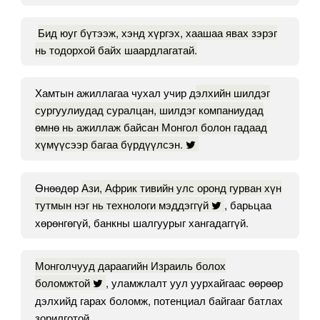
Бид юуг бүтээж, хэнд хүргэх, хаашаа явах зэрэг
нь тодорхой байх шаардлагатай.
Хамтын ажиллагаа чухал учир д
элхийн шилдэг
сургуулиудад суралцан, шилдэг компаниудад
өмнө нь ажиллаж байсан Монгол болон гадаад
хүмүүсээр багаа бүрдүүлсэн.
Өнөөдөр
Ази, Африк тивийн улс оронд гурван хүн
тутмын нэг нь технологи мэддэггүй
, барьцаа
хөрөнгөгүй, банкны шалгуурыг хангадаггүй.
Монголчууд дараагийн Израиль болох
боломжтой
, уламжлалт уул уурхайгаас өөрөөр
дэлхийд гарах боломж, потенциал байгааг батлах
зорилготой.