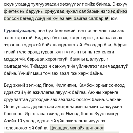
оюун ухаанд тулгуурласан хөгжүүлэлт хийж байгаа. Энэхүү
финтек нь барууны орнуудад чухал салбарын нэг хэдийнээ
болсон бөгөөд Азид ид хүчээ авч байгаа салбар
юм.
Гуравдугаарт,
энэ бүх боломжийг нэгтгэсэн маш том зах
зээл хэрэгтэй. Бид юуг бүтээж, хэнд хүргэх, хаашаа явах
зэрэг нь тодорхой байх шаардлагатай. Өнөөдөр Ази, Африк
тивийн улс оронд гурван хүн тутмын нэг нь технологи
мэддэггүй, барьцаа хөрөнгөгүй, банкны шалгуурыг
хангадаггүй. Тиймдээ ч санхүүгийн үйлчилгээг авч чаддаггүй
байна. Үүнийг маш том зах зээл гэж харж байна.
Бид эхний ээлжид Япон, Филлипин, Камбож орныг сонгоод
идэвхтэй үйл ажиллагаа явуулж байгаа. Анхны хөрөнгө
оруулалтаа дотоодын зах зээлээс босгож байна. Саяхан
Япон улсаас дөрвөн сая ам.долларын ээлжит санхүүжилт
босгосон. Ирэх таван жилдээ Өмнөд болон Зүүн өмнөд
Азийн 10 улсад идэвхтэй үйл ажиллагаа явуулах
төлөвлөгөөтэй байна.
Цаашдаа манайх шиг олон