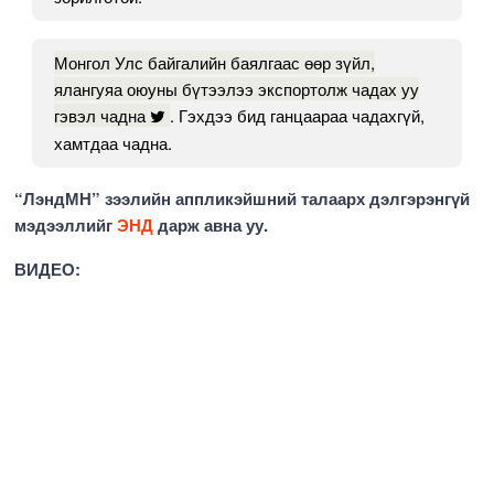
Монгол Улс байгалийн баялгаас өөр зүйл,
ялангуяа оюуны бүтээлээ экспортолж чадах уу
гэвэл чадна
. Гэхдээ бид ганцаараа чадахгүй,
хамтдаа чадна.
“ЛэндМН” зээлийн аппликэйшний талаарх дэлгэрэнгүй
мэдээллийг
ЭНД
дарж авна уу.
ВИДЕО: