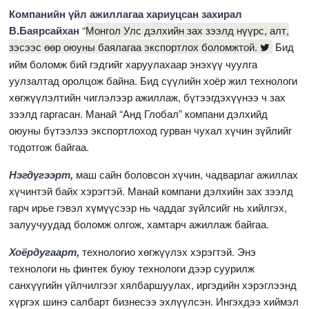
Компанийн үйл ажиллагаа хариуцсан захирал
В.Баярсайхан
“
Монгол Улс дэлхийн зах зээлд нүүрс, алт,
зэсээс өөр оюуны баялагаа экспортлох боломжтой.
Бид
ийм боломж бий гэдгийг харуулахаар энэхүү чуулга
уулзалтад оролцож байна. Бид сүүлийн хоёр жил технологи
хөгжүүлэлтийн чиглэлээр ажиллаж, бүтээгдэхүүнээ ч зах
зээлд гаргасан. Манай “Анд Глобал” компани дэлхийд
оюуны бүтээлээ экспортлоход гурван чухал хүчин зүйлийг
тодотгож байгаа.
Нэгдүгээрт,
маш сайн боловсон хүчин, чадварлаг ажиллах
хүчинтэй байх хэрэгтэй. Манай компани дэлхийн зах зээлд
гарч ирье гэвэл хүмүүсээр нь чаддаг зүйлсийг нь хийлгэх,
залуучуудад боломж олгож, хамтарч ажиллаж байгаа.
Хоёрдугаарт,
технологио хөгжүүлэх хэрэгтэй. Энэ
технологи нь финтек буюу технологи дээр суурилж
санхүүгийн үйлчилгээг хялбаршуулах, иргэдийн хэрэглээнд
хүргэх шинэ салбарт бизнесээ эхлүүлсэн. Ингэхдээ хиймэл