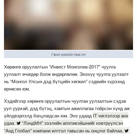
Гэрэл зургийг mpa.mn
Хөрөнгө оруулалтын “Инвест Монголиа-2017” чуулга
уулзалт өчигдөр болж өндөрлөлөө. Энэхүү чуулга уулзалт
нь “Монгол Улсын дэд бүтцийн хөгжил” сэдвийн хүрээнд
өрнөсөн юм.
Хэдийгээр хөрөнгө оруулалтын чуулган уулзалтын сэдэв
уул уурхай, дэд бүтэц, хамтын ажиллагаа тойрсон хүнд аж
үйлдвэрлэлд багцлагдсан юм. Энэ удаад
IT чиглэлээр анх
удаа
“ЛэндМН” зээлийн аппликэйшнийг нэвтрүүлсэн
“Анд Глобал” компани
илтгэл тавьсан нь онцлог байлаа.