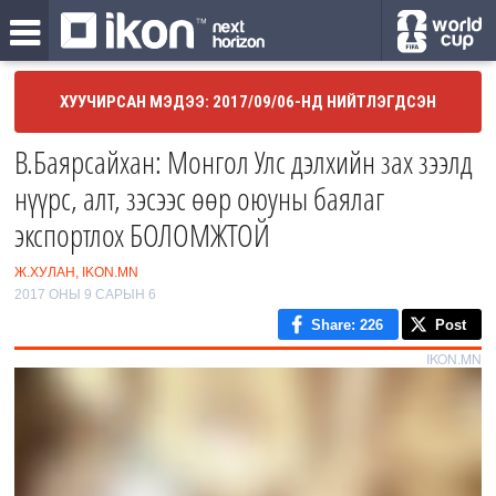
ХУУЧИРСАН МЭДЭЭ: 2017/09/06-НД НИЙТЛЭГДСЭН
В.Баярсайхан: Монгол Улс дэлхийн зах зээлд
нүүрс, алт, зэсээс өөр оюуны баялаг
экспортлох БОЛОМЖТОЙ
Ж.ХУЛАН, IKON.MN
2017 ОНЫ 9 САРЫН 6
Share
: 226
Post
IKON.MN