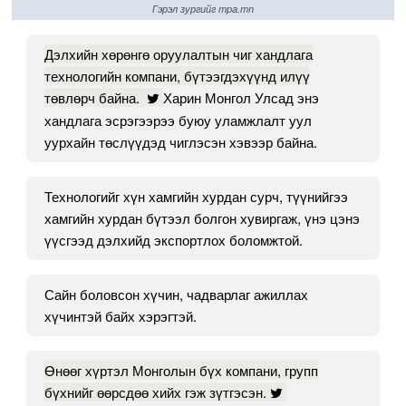
Гэрэл зургийг mpa.mn
Дэлхийн хөрөнгө оруулалтын чиг хандлага
технологийн компани, бүтээгдэхүүнд илүү
төвлөрч байна.
Харин Монгол Улсад энэ
хандлага эсрэгээрээ буюу уламжлалт уул
уурхайн төслүүдэд чиглэсэн хэвээр байна.
Технологийг хүн хамгийн хурдан сурч, түүнийгээ
хамгийн хурдан бүтээл болгон хувиргаж, үнэ цэнэ
үүсгээд дэлхийд экспортлох боломжтой.
Сайн боловсон хүчин, чадварлаг ажиллах
хүчинтэй байх хэрэгтэй.
Өнөөг хүртэл Монголын бүх компани, групп
бүхнийг өөрсдөө хийх гэж зүтгэсэн.