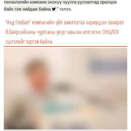
технологийн компани энэхүү чуулга уулзалтад оролцох
байх гэж найдаж байна
" гэлээ.
“Анд Глобал” компанийн үйл ажиллагаа хариуцсан захирал
В.Баярсайханы чуулганы үеэр тавьсан илтгэлээс ОНЦЛОХ
эшлэлийг хүргэж байна