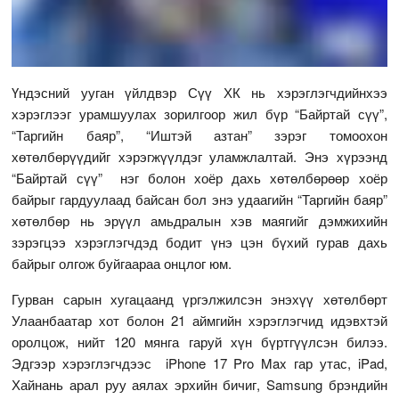
Үндэсний ууган үйлдвэр Сүү ХК нь хэрэглэгчдийнхээ
хэрэглээг урамшуулах зорилгоор жил бүр “Байртай сүү”,
“Таргийн баяр”, “Иштэй азтан” зэрэг томоохон
хөтөлбөрүүдийг хэрэгжүүлдэг уламжлалтай. Энэ хүрээнд
“Байртай сүү” нэг болон хоёр дахь хөтөлбөрөөр хоёр
байрыг гардуулаад байсан бол энэ удаагийн “Таргийн баяр”
хөтөлбөр нь эрүүл амьдралын хэв маягийг дэмжихийн
зэрэгцээ хэрэглэгчдэд бодит үнэ цэн бүхий гурав дахь
байрыг олгож буйгаараа онцлог юм.
Гурван сарын хугацаанд үргэлжилсэн энэхүү хөтөлбөрт
Улаанбаатар хот болон 21 аймгийн хэрэглэгчид идэвхтэй
оролцож, нийт 120 мянга гаруй хүн бүртгүүлсэн билээ.
Эдгээр хэрэглэгчдээс iPhone 17 Pro Max гар утас, iPad,
Хайнань арал руу аялах эрхийн бичиг, Samsung брэндийн