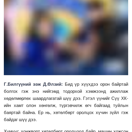
Г.Билгүүний ээж Д.Өлзий:
Бид үр хүүхдээ орон байртай
болгох гэж энэ нийгэмд тодорхой хэмжээнд ажиллаж
хөдөлмөрлөх шаардлагатай шүү дээ. Гэтэл үүнийг Сүү ХК-
ийн хамт олон хөнгөлж, түргэвчилж өгч байгаад туйлын
баяртай байна. Ер нь, хөтөлбөрт оролцох хүчин зүйл гэж
байдаг шүү дээ.
Хүмүүс хонжворт хөтөлбөрт оролцоод байр, машин хожсон