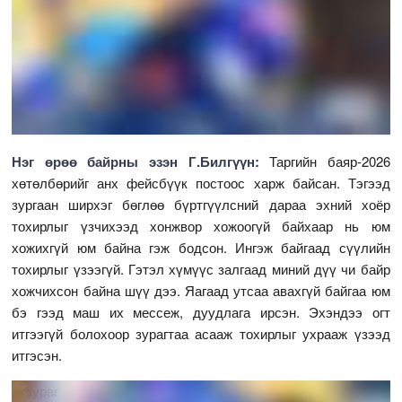
Нэг өрөө байрны эзэн Г.Билгүүн:
Таргийн баяр-2026
хөтөлбөрийг анх фейсбүүк постоос харж байсан. Тэгээд
зургаан ширхэг бөглөө бүртгүүлсний дараа эхний хоёр
тохирлыг үзчихээд хонжвор хожоогүй байхаар нь юм
хожихгүй юм байна гэж бодсон. Ингэж байгаад сүүлийн
тохирлыг үзээгүй. Гэтэл хүмүүс залгаад миний дүү чи байр
хожчихсон байна шүү дээ. Яагаад утсаа авахгүй байгаа юм
бэ гээд маш их мессеж, дуудлага ирсэн. Эхэндээ огт
итгээгүй болохоор зурагтаа асааж тохирлыг ухрааж үзээд
итгэсэн.