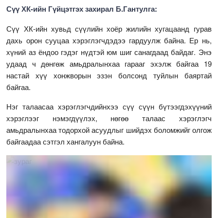
Сүү ХК-ийн Гүйцэтгэх захирал Б.Гантулга:
Сүү ХК-ийн хувьд сүүлийн хоёр жилийн хугацаанд гурав
дахь орон сууцаа хэрэглэгчдэдээ гардуулж байна. Ер нь,
хүний аз ёндоо гэдэг нүдтэй юм шиг санагдаад байдаг. Энэ
удаад ч дөнгөж амьдралынхаа гарааг эхэлж байгаа 19
настай хүү хонжворын эзэн болсонд туйлын баяртай
байгаа.
Нэг талаасаа хэрэглэгчдийнхээ сүү сүүн бүтээгдэхүүний
хэрэглээг нэмэгдүүлэх, нөгөө талаас хэрэглэгч
амьдралынхаа тодорхой асуудлыг шийдэх боломжийг олгож
байгаадаа сэтгэл хангалуун байна.