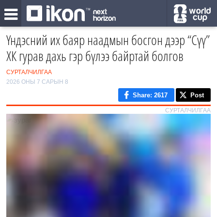
Үндэсний их баяр наадмын босгон дээр “Сүү”
ХК гурав дахь гэр бүлээ байртай болгов
СУРТАЛЧИЛГАА
2026 ОНЫ 7 САРЫН 8
Share
: 2617
Post
СУРТАЛЧИЛГАА