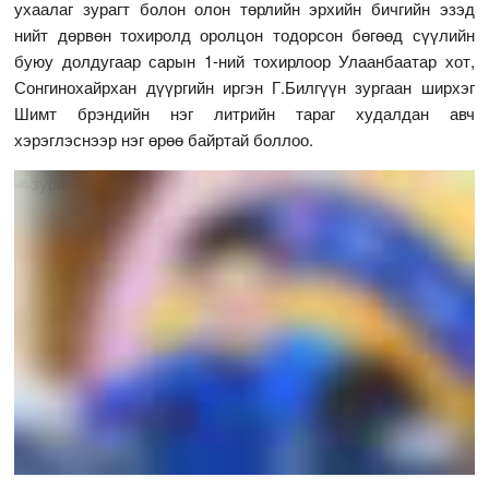
ухаалаг зурагт болон олон төрлийн эрхийн бичгийн эзэд
нийт дөрвөн тохиролд оролцон тодорсон бөгөөд сүүлийн
буюу долдугаар сарын 1-ний тохирлоор Улаанбаатар хот,
Сонгинохайрхан дүүргийн иргэн Г.Билгүүн зургаан ширхэг
Шимт брэндийн нэг литрийн тараг худалдан авч
хэрэглэснээр нэг өрөө байртай боллоо.