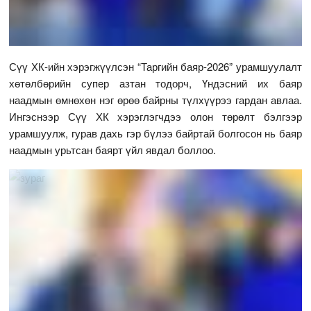
Сүү ХК-ийн хэрэгжүүлсэн “Таргийн баяр-2026” урамшуулалт
хөтөлбөрийн супер азтан тодорч, Үндэсний их баяр
наадмын өмнөхөн нэг өрөө байрны түлхүүрээ гардан авлаа.
Ингэснээр Сүү ХК хэрэглэгчдээ олон төрөлт бэлгээр
урамшуулж, гурав дахь гэр бүлээ байртай болгосон нь баяр
наадмын урьтсан баярт үйл явдал боллоо.