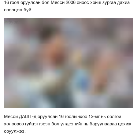
16 гоол оруулсан бол Месси 2006 оноос хойш зургаа дахиа
оролцож буй.
Месси ДАШТ-д оруулсан 16 гоолынхоо 12-ыг нь солгой
хөлөөрөө гүйцэтгэсэн бол үлдсэнийг нь баруунаараа цохиж
оруулжээ.