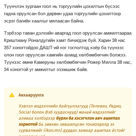
Түүнчлэн зургаан гоол нь торгуулийн цохилтын бүсээс
гадна оруулсан бол дөрвөн удаа торгуулийн цохилтоор
эсрэг багийн хаалгыг мялаасан байна.
Тэрбээр таван дэлхийн аваргад гоол оруулсан амжилтаараа
Криштиану Роналдугийн хамт бичигдэж буй. Харин 38 нас
357 хоногтойдоо ДАШТ-ий нэг тоглолтод хоёр ба түүнээс
олон гоол оруулсан хамгийн ахмад хөлбөмбөгчин болжээ.
Түүнээс өмнө Камеруны хөлбөмбөгчин Рожер Милла 38 нас,
34 хоногтой уг амжилтыг эзэмшиж байв.
Анхааруулга
Хэвлэл мэдээллийн байгууллагууд (Телевиз, Радио,
Social болон Вэб хуудаснууд) манай мэдээллийг
аливаа хэлбэрээр
бүрэн ба хэсэгчлэн авч ашиглах
хориотой
ба зөвхөн зөвшилцсөн тохиолдолд эх
сурвалжийг (ikon.mn) дурдах замаар ашиглах ёстойг