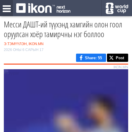
Месси ДАШТ-ий түүхэнд хамгийн олон гоол
оруулсан хоёр тамирчны нэг боллоо
Э.ТЭМҮҮЛЭН, IKON.MN
2026 ОНЫ 6 САРЫН 17
Share
: 55
Post
IKON.MN