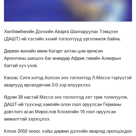
Хөлбөмбөгийн Дэлхийн Аварга Шалгаруулах Тэмцээн
(ДАШТ)-ий хэсгийн эхний тоглолтууд үргэлжилж байна.
Дөрвөн жилийн өмнө Катарт алтан цом өргөсөн
Аргентины шигшээ баг өнөөдөр Африк тивийн Алжирын
багтай хүч үзэв.
Канзас Сити хотод болсон энэ тоглолтод Л.Месси тэргүүтэй
аваргууд өрсөлдөгчөө 3:0-ээр илүүрхлээ.
Өдгөө 38 настай Месси энэ тоглолтод хет трик толилуулж,
ДАШТ-ий түүхэнд хамгийн олон гоол оруулсан Германы
довтлогч асан Мирослов Клозегийн 16 гоол оруулсан
амжилттай зэрэгцлээ.
Клозе 2002 оноос хойш дөрвөн дэлхийн аваргад оролцохдоо