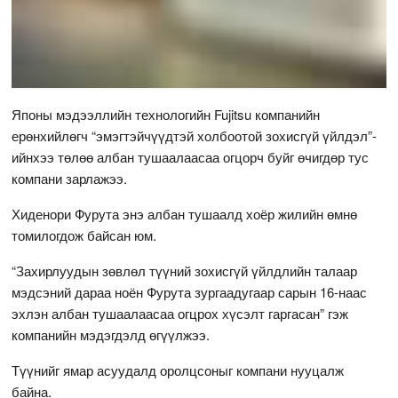
Японы мэдээллийн технологийн Fujitsu компанийн
ерөнхийлөгч “эмэгтэйчүүдтэй холбоотой зохисгүй үйлдэл”-
ийнхээ төлөө албан тушаалаасаа огцорч буйг өчигдөр тус
компани зарлажээ.
Хиденори Фурута энэ албан тушаалд хоёр жилийн өмнө
томилогдож байсан юм.
“Захирлуудын зөвлөл түүний зохисгүй үйлдлийн талаар
мэдсэний дараа ноён Фурута зургаадугаар сарын 16-наас
эхлэн албан тушаалаасаа огцрох хүсэлт гаргасан” гэж
компанийн мэдэгдэлд өгүүлжээ.
Түүнийг ямар асуудалд оролцсоныг компани нууцалж
байна.