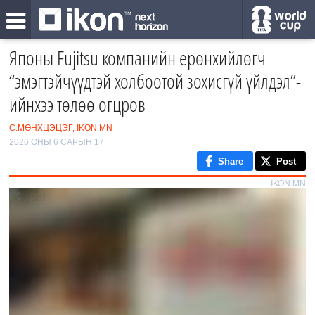
Японы Fujitsu компанийн ерөнхийлөгч
“эмэгтэйчүүдтэй холбоотой зохисгүй үйлдэл”-
ийнхээ төлөө огцров
С.МӨНХЦЭЦЭГ, IKON.MN
2026 ОНЫ 6 САРЫН 17
Share
Post
IKON.MN