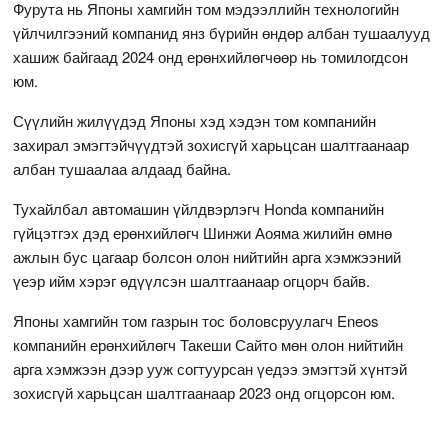
Фурута нь Японы хамгийн том мэдээллийн технологийн
үйлчилгээний компанид янз бүрийн өндөр албан тушаалууд
хашиж байгаад 2024 онд ерөнхийлөгчөөр нь томилогдсон
юм.
Сүүлийн жилүүдэд Японы хэд хэдэн том компанийн
захирал эмэгтэйчүүдтэй зохисгүй харьцсан шалтгаанаар
албан тушаалаа алдаад байна.
Тухайлбал автомашин үйлдвэрлэгч Honda компанийн
гүйцэтгэх дэд ерөнхийлөгч Шинжи Аояма жилийн өмнө
ажлын бус цагаар болсон олон нийтийн арга хэмжээний
үеэр ийм хэрэг өдүүлсэн шалтгаанаар огцорч байв.
Японы хамгийн том газрын тос боловсруулагч Eneos
компанийн ерөнхийлөгч Такеши Сайто мөн олон нийтийн
арга хэмжээн дээр ууж согтуурсан үедээ эмэгтэй хүнтэй
зохисгүй харьцсан шалтгаанаар 2023 онд огцорсон юм.