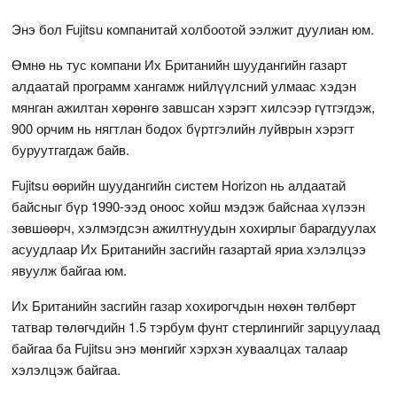
Энэ бол Fujitsu компанитай холбоотой ээлжит дуулиан юм.
Өмнө нь тус компани Их Британийн шуудангийн газарт
алдаатай программ хангамж нийлүүлсний улмаас хэдэн
мянган ажилтан хөрөнгө завшсан хэрэгт хилсээр гүтгэгдэж,
900 орчим нь нягтлан бодох бүртгэлийн луйврын хэрэгт
буруутгагдаж байв.
Fujitsu өөрийн шуудангийн систем Horizon нь алдаатай
байсныг бүр 1990-ээд оноос хойш мэдэж байснаа хүлээн
зөвшөөрч, хэлмэгдсэн ажилтнуудын хохирлыг барагдуулах
асуудлаар Их Британийн засгийн газартай яриа хэлэлцээ
явуулж байгаа юм.
Их Британийн засгийн газар хохирогчдын нөхөн төлбөрт
татвар төлөгчдийн 1.5 тэрбум фунт стерлингийг зарцуулаад
байгаа ба Fujitsu энэ мөнгийг хэрхэн хуваалцах талаар
хэлэлцэж байгаа.