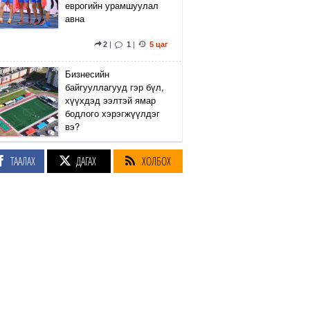
еврогийн урамшуулал
авна
2
|
1
|
5 цаг
Бизнесийн
байгууллагууд гэр бүл,
хүүхдэд ээлтэй ямар
бодлого хэрэгжүүлдэг
вэ?
4
|
2
|
5 цаг
ТААЛАХ
ДАГАХ
ХОЛБОХ
Сэтгүүлч Р.Эмүжин:
Талын Монголтой
хамтдаа хүчтэй л гэж
байна даа
360
|
5 цаг
Амралтын өдрүүдэд
Энхтайвны гүүрний
баруун, зүүн талын