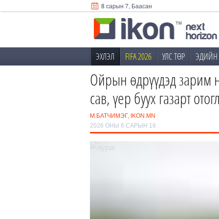
8 сарын 7, Баасан
ЭХЛЭЛ
FIFA 2026
УЛС ТӨР
ЭДИЙН 
Ойрын өдрүүдэд зарим н
сав, үер буух газарт ото
М.БАТЧИМЭГ, IKON.MN
2026 ОНЫ 6 САРЫН 16