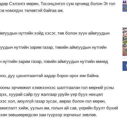
дөр Сэлэнгэ мөрөн, Тосонцэнгэл сум орчимд болон Эг гол
см нэмэгдэх төлөвтэй байгаа аж.
ймгуудын нутгийн хойд хэсэг, төв болон зүүн аймгуудын
гуудын нутгийн зарим газар, төвийн аймгуудын нутгийн
 нутгийн зарим газар, говийн аймгуудын нутгийн өмнөд
ороо, дуу цахилгаантай аадар бороо орох юм байна.
рооны эрчимжил хэмжээнээс шалтгаалан гол мөрний усны
дэх, хуурай сайр гуу жалгаар уруйн үер буух нөхцөл
эс хол, аюулгүй газар зусах, амрах болон гол мөрөн,
жиглалт хийж, уулын ам, голын ай сав, үерийн буулт бүхий
өвхөн зөвшөөрөгдсөн зам гүүрээр зорчихыг зөвлөв.