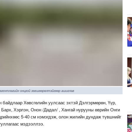
 агентлагийн онцгой зөвшөөрөлтэйгөөр ашиглав
н байдлаар Хөвсгөлийн уулсаас эхтэй Дэлгэрмөрөн, Үүр,
 Барх, Хэрлэн, Онон /Дадал/ , Хангай нурууны өврийн Онги
дрийнхөөс 5-40 см нэмэгдэж, олон жилийн дундаж түвшнийг
гууллагаас мэдээллээ.