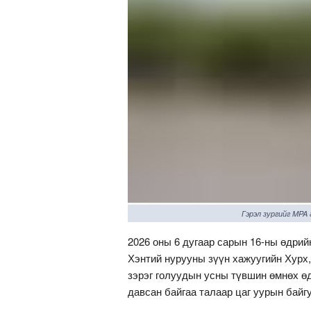
Гэрэл зургийг MPA
2026 оны 6 дугаар сарын 16-ны өдрий
Хэнтий нурууны зүүн хажуугийн Хурх,
зэрэг голуудын усны түвшин өмнөх ө
давсан байгаа талаар цаг уурын бай