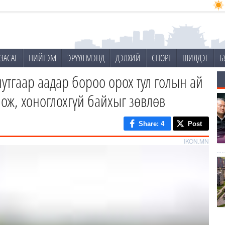
ЗАСАГ
НИЙГЭМ
ЭРҮҮЛ МЭНД
ДЭЛХИЙ
СПОРТ
ШИЛДЭГ
Б
утгаар аадар бороо орох тул голын ай
глож, хоноглохгүй байхыг зөвлөв
Share
: 4
Post
IKON.MN