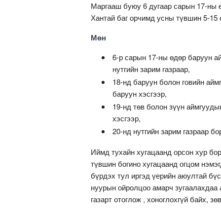
Маргааш буюу 6 дугаар сарын 17-ны ө
Хантай баг орчимд усны түвшин 5-15 
Мөн
6-р сарын 17-ны өдөр баруун а
нутгийн зарим газраар,
18-нд баруун болон говийн айм
баруун хэсгээр,
19-нд төв болон зүүн аймгуудын
хэсгээр,
20-нд нутгийн зарим газраар б
Иймд тухайн хугацаанд орсон хур бо
түвшин богино хугацаанд огцом нэмэг
бүрдэх тул иргэд үерийн аюултай бүсэ
нуурын ойролцоо амарч зугаалахдаа а
газарт отоглож , хоноглохгүй байх, з