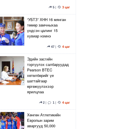
5
|
3 цаг
“УБТЗ” ХНН 16 мянган
төмөр замчныхаа
үндсэн цалинг 15
хувиар нэмнэ
47
|
4 цаг
Эдийн засгийн
тэргүүлэх салбаруудад
Pearson BTEC
хөтөлбөрийг үе
шаттайгаар
өргөжүүлэхээр
ярилцлаа
2
|
1
|
4 цаг
Хөнгөн Атлетикийн
Европын зарим
аваргууд 50,000