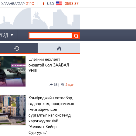
21°C
3593.87
УЛААНБААТАР
USD
|
26°C
ДАРХАН
532.66
CNY
23°C
ЭРДЭНЭТ
4141.04
EUR
УСАД
Элэгний өөхлөлт
оноштой бол ЗААВАЛ
УНШ
15
|
2 цаг
Кэмбриджийн хөтөлбөр,
гадаад хэл, программын
гүнзгийрүүлсэн
сургалтыг нэг системд
хэрэгжүүлж буй
“Амжилт Кибер
Сургууль”