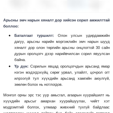
Арьсны эмч нарын хяналт дор хийсэн сорил амжилттай
боллоо:
Баталгаат туршилт:
Олон улсын удирдамжийн
дагуу, арьсны нарийн мэргэжлийн эмч нарын шууд
хяналт дор олон төрлийн арьсны онцлогтой 30 сайн
дурын оролцогч дээр нарийвчилсан сорил явуулсан
байна.
Үр дүн:
Сорилын явцад оролцогчдын арьсанд ямар
нэгэн мэдэгдэхүйц сөрөг урвал, улайлт, цочрол огт
илрээгүй тул хүүхдийн арьсанд хамгийн аюулгүй,
зөөлөн болох нь нотлогдов.
Монгол орны эрс тэс уур амьсгал, агаарын хуурайшилт нь
хүүхдийн арьсыг амархан хуурайшуулах, чийгт хэт
мэдрэмтгий болгох, улмаар живхний тухгүй байдлаас
шалтгаалан хүүхэд тайван бус байх эрсдэлийг тогтмол