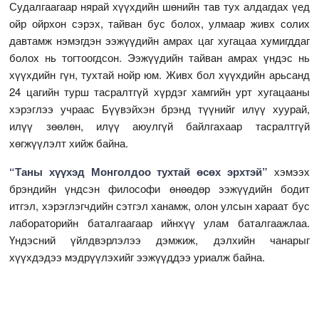
Судалгаагаар нярай хүүхдийн шөнийн тав тух алдагдах үед
ойр ойрхон сэрэх, тайван бус болох, улмаар живх солих
давтамж нэмэгдэн ээжүүдийн амрах цаг хугацаа хумигддаг
болох нь тогтоогдсон. Ээжүүдийн тайван амрах үндэс нь
хүүхдийн гүн, тухтай нойр юм. Живх бол хүүхдийн арьсанд
24 цагийн турш тасралтгүй хүрдэг хамгийн урт хугацааны
хэрэглээ учраас Бүүвэйхэн брэнд түүнийг илүү хуурай,
илүү зөөлөн, илүү аюулгүй байлгахаар тасралтгүй
хөгжүүлэлт хийж байна.
“Таны хүүхэд Монголдоо тухтай өсөх эрхтэй”
хэмээх
брэндийн үндсэн философи өнөөдөр ээжүүдийн бодит
итгэл, хэрэглэгчдийн сэтгэл ханамж, олон улсын хараат бус
лабораторийн баталгаагаар ийнхүү улам баталгаажлаа.
Үндэсний үйлдвэрлэлээ дэмжиж, дэлхийн чанарыг
хүүхдэдээ мэдрүүлэхийг ээжүүддээ уриалж байна.