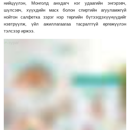
нийцүүлэн, Монголд анхдагч нэг удаагийн энгэрэвч,
шүлсэвч, хүүхдийн маск болон спиртийн агууламжгүй
нойтон салфетка зэрэг нэр төрлийн бүтээгдэхүүнүүдийг
нэвтрүүлж, үйл ажиллагаагаа тасралтгүй өргөжүүлэн
тэлсээр иржээ.