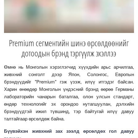
Premium сегментийн шинэ өрсөлдөөнийг
дотоодын брэнд тэргүүлж эхэллээ
Өмнө нь Монголын хэрэглэгчид хүүхдийн арьс арчилгаа,
живхний сонголт дээр Япон, Солонгос, Европын
брэндүүдийг "Premium" гэж үзэж, илүү итгэдэг байсан.
Харин өнөөдөр Монголын үндэсний брэнд өөрөө Германы
лабораторийн чанарын баталгаа, олон улсын стандарт,
өндөр технологийг эх орондоо нутагшуулан, дэлхийн
брэндүүдтэй ижил түвшинд, тэр байтугай илүү давуу
талтайгаар өрсөлдөж байна.
Бүүвэйхэн живхний зах зээлд өрсөлдөх гол давуу