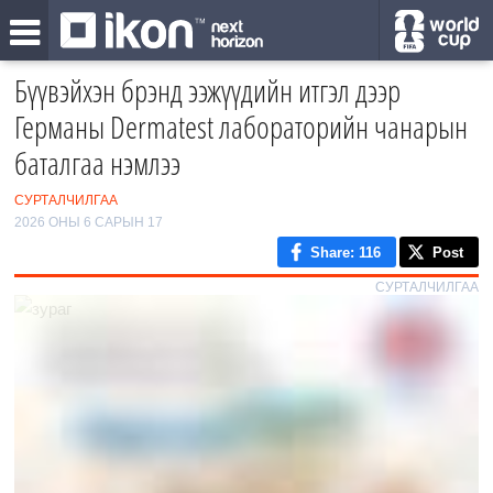
Бүүвэйхэн брэнд ээжүүдийн итгэл дээр
Германы Dermatest лабораторийн чанарын
баталгаа нэмлээ
СУРТАЛЧИЛГАА
2026 ОНЫ 6 САРЫН 17
Share
: 116
Post
СУРТАЛЧИЛГАА