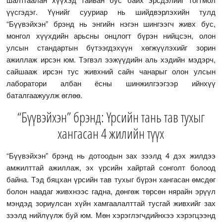
үүсгэдэг. Үүнийг сууриар нь шийдвэрлэхийн тулд
“Бүүвэйхэн” брэнд нь энгийн нэгэн шингээгч живх бус,
монгол хүүхдийн арьсны онцлогт бүрэн нийцсэн, олон
улсын стандартын бүтээгдэхүүн хөгжүүлэхийг зорин
ажиллаж ирсэн юм. Тэгвэл ээжүүдийн аль хэдийн мэдэрч,
сайшааж ирсэн тус живхний сайн чанарыг олон улсын
лаборатори албан ёсны шинжилгээгээр ийнхүү
баталгаажуулж өглөө.
“Бүүвэйхэн” брэнд: Үрсийн тань тав тухыг
хангасан 4 жилийн түүх
“Бүүвэйхэн” брэнд нь дотоодын зах зээлд 4 дэх жилдээ
амжилттай ажиллаж, эх үрсийн хайртай сонголт болоод
байна. Тэд бяцхан үрсийн тав тухыг бүрэн хангасан өмсдөг
болон наадаг живхнээс гадна, дөнгөж төрсөн нярайн эрүүл
мэндэд зориулсан хүйн хамгаалалттай тусгай живхийг зах
зээлд нийлүүлж буй юм. Мөн хэрэглэгчдийнхээ хэрэгцээнд