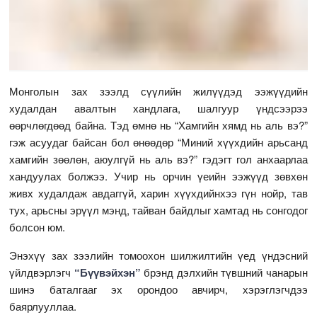
Монголын зах зээлд сүүлийн жилүүдэд ээжүүдийн
худалдан авалтын хандлага, шалгуур үндсээрээ
өөрчлөгдөөд байна. Тэд өмнө нь “Хамгийн хямд нь аль вэ?”
гэж асуудаг байсан бол өнөөдөр “Миний хүүхдийн арьсанд
хамгийн зөөлөн, аюулгүй нь аль вэ?” гэдэгт гол анхаарлаа
хандуулах болжээ. Учир нь орчин үеийн ээжүүд зөвхөн
живх худалдаж авдаггүй, харин хүүхдийнхээ гүн нойр, тав
тух, арьсны эрүүл мэнд, тайван байдлыг хамтад нь сонгодог
болсон юм.
Энэхүү зах зээлийн томоохон шилжилтийн үед үндэсний
үйлдвэрлэгч
“Бүүвэйхэн”
брэнд дэлхийн түвшний чанарын
шинэ баталгааг эх орондоо авчирч, хэрэглэгчдээ
баярлууллаа.