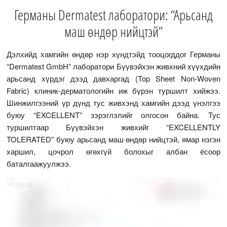
Германы Dermatest лаборатори: “Арьсанд
маш өндөр нийцтэй”
Дэлхийд хамгийн өндөр нэр хүндтэйд тооцогддог Германы
“Dermatest GmbH” лаборатори Бүүвэйхэн живхний хүүхдийн
арьсанд хүрдэг дээд давхаргад (Top Sheet Non-Woven
Fabric) клиник-дерматологийн иж бүрэн туршилт хийжээ.
Шинжилгээний үр дүнд тус живхэнд хамгийн дээд үнэлгээ
буюу “EXCELLENT” зэрэглэлийг олгосон байна. Тус
туршилтаар Бүүвэйхэн живхийг “EXCELLENTLY
TOLERATED” буюу арьсанд маш өндөр нийцтэй, ямар нэгэн
харшил, цочрол өгөхгүй болохыг албан ёсоор
баталгаажуулжээ.