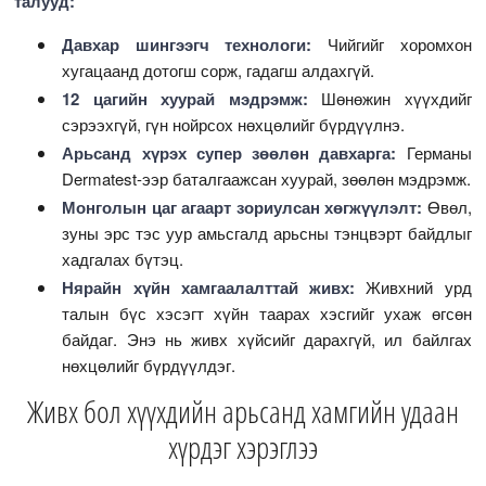
талууд:
Давхар шингээгч технологи:
Чийгийг хоромхон
хугацаанд дотогш сорж, гадагш алдахгүй.
12 цагийн хуурай мэдрэмж:
Шөнөжин хүүхдийг
сэрээхгүй, гүн нойрсох нөхцөлийг бүрдүүлнэ.
Арьсанд хүрэх супер зөөлөн давхарга:
Германы
Dermatest-ээр баталгаажсан хуурай, зөөлөн мэдрэмж.
Монголын цаг агаарт зориулсан хөгжүүлэлт:
Өвөл,
зуны эрс тэс уур амьсгалд арьсны тэнцвэрт байдлыг
хадгалах бүтэц.
Нярайн хүйн хамгаалалттай живх:
Живхний урд
талын бүс хэсэгт хүйн таарах хэсгийг ухаж өгсөн
байдаг. Энэ нь живх хүйсийг дарахгүй, ил байлгах
нөхцөлийг бүрдүүлдэг.
Живх бол хүүхдийн арьсанд хамгийн удаан
хүрдэг хэрэглээ