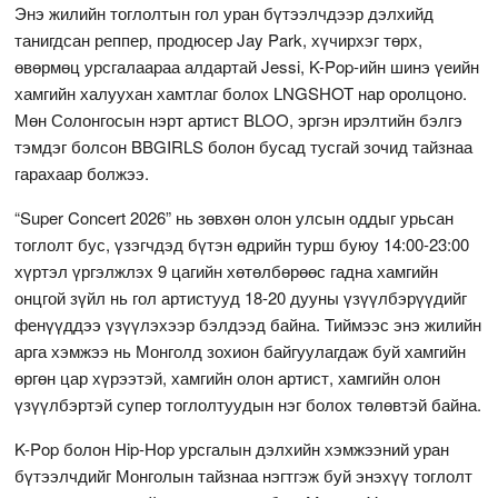
Энэ жилийн тоглолтын гол уран бүтээлчдээр дэлхийд
танигдсан реппер, продюсер Jay Park, хүчирхэг төрх,
өвөрмөц урсгалаараа алдартай Jessi, K-Pop-ийн шинэ үеийн
хамгийн халуухан хамтлаг болох LNGSHOT нар оролцоно.
Мөн Солонгосын нэрт артист BLOO, эргэн ирэлтийн бэлгэ
тэмдэг болсон BBGIRLS болон бусад тусгай зочид тайзнаа
гарахаар болжээ.
“Super Concert 2026” нь зөвхөн олон улсын оддыг урьсан
тоглолт бус, үзэгчдэд бүтэн өдрийн турш буюу 14:00-23:00
хүртэл үргэлжлэх 9 цагийн хөтөлбөрөөс гадна хамгийн
онцгой зүйл нь гол артистууд 18-20 дууны үзүүлбэрүүдийг
фенүүддээ үзүүлэхээр бэлдээд байна. Тиймээс энэ жилийн
арга хэмжээ нь Монголд зохион байгуулагдаж буй хамгийн
өргөн цар хүрээтэй, хамгийн олон артист, хамгийн олон
үзүүлбэртэй супер тоглолтуудын нэг болох төлөвтэй байна.
K-Pop болон Hip-Hop урсгалын дэлхийн хэмжээний уран
бүтээлчдийг Монголын тайзнаа нэгтгэж буй энэхүү тоглолт