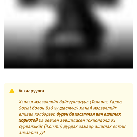
Анхааруулга
Хэвлэл мэдээллийн байгууллагууд (Телевиз, Радио,
Social болон Вэб хуудаснууд) манай мэдээллийг
аливаа хэлбэрээр
бүрэн ба хэсэгчлэн авч ашиглах
хориотой
ба зөвхөн зөвшилцсөн тохиолдолд эх
сурвалжийг (ikon.mn) дурдах замаар ашиглах ёстойг
анхаарна уу!