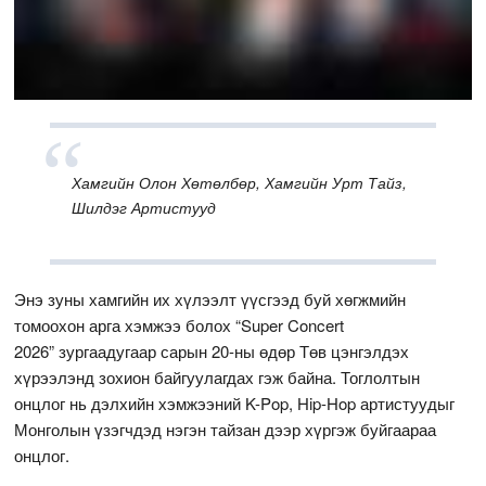
Хамгийн Олон Хөтөлбөр, Хамгийн Урт Тайз,
Шилдэг Артистууд
Энэ зуны хамгийн их хүлээлт үүсгээд буй хөгжмийн
томоохон арга хэмжээ болох “Super Concert
2026” зургаадугаар сарын 20-ны өдөр Төв цэнгэлдэх
хүрээлэнд зохион байгуулагдах гэж байна. Тоглолтын
онцлог нь дэлхийн хэмжээний K-Pop, Hip-Hop артистуудыг
Монголын үзэгчдэд нэгэн тайзан дээр хүргэж буйгаараа
онцлог.