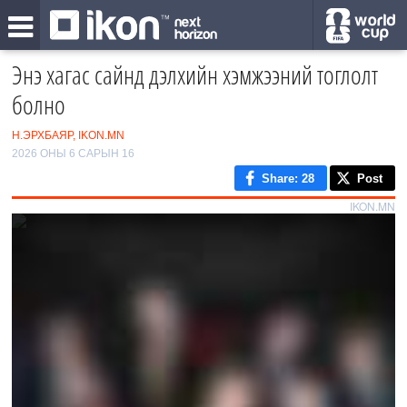
Энэ хагас сайнд дэлхийн хэмжээний тоглолт
болно
Н.ЭРХБАЯР, IKON.MN
2026 ОНЫ 6 САРЫН 16
Share
: 28
Post
IKON.MN