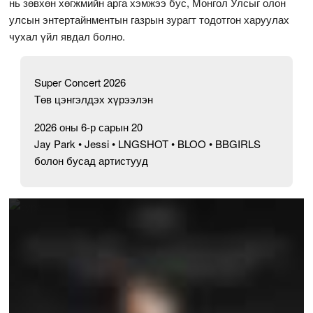
нь зөвхөн хөгжмийн арга хэмжээ бус, Монгол Улсыг олон
улсын энтертайнментын газрын зурагт тодотгон харуулах
чухал үйл явдал болно.
Super Concert 2026
Төв цэнгэлдэх хүрээлэн
2026 оны 6-р сарын 20
Jay Park • Jessi • LNGSHOT • BLOO • BBGIRLS
болон бусад артистууд