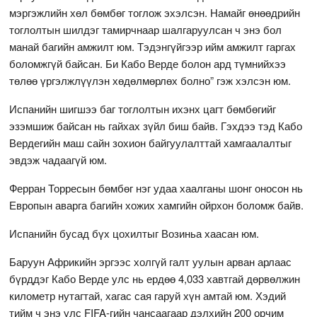
мэргэжлийн хөл бөмбөг тоглож эхэлсэн. Намайг өнөөдрийн
тоглолтын шилдэг тамирчнаар шалгаруулсан ч энэ бол
манай багийн амжилт юм. Тэдэнгүйгээр ийм амжилт гаргах
боломжгүй байсан. Би Кабо Верде болон ард түмнийхээ
төлөө үргэлжлүүлэн хөдөлмөрлөх болно” гэж хэлсэн юм.
Испанийн шигшээ баг тоглолтын ихэнх цагт бөмбөгийг
эзэмшиж байсан нь гайхах зүйл биш байв. Гэхдээ тэд Кабо
Вердегийн маш сайн зохион байгуулалттай хамгаалалтыг
эвдэж чадаагүй юм.
Ферран Торресын бөмбөг нэг удаа хаалганы шонг оносон нь
Европын аварга багийн хожих хамгийн ойрхон боломж байв.
Испанийн бусад бүх цохилтыг Возиньа хаасан юм.
Баруун Африкийн эргээс холгүй галт уулын арван арлаас
бүрддэг Кабо Верде улс нь ердөө 4,033 хавтгай дөрвөлжин
километр нутагтай, хагас сая гаруй хүн амтай юм. Хэдий
тийм ч энэ улс FIFA-гийн чансаагаар дэлхийн 200 орчим