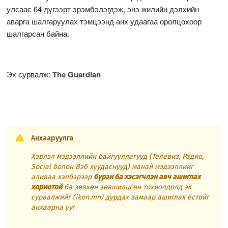
улсаас 64 дүгээрт эрэмбэлэгдэж, энэ жилийн дэлхийн
аварга шалгаруулах тэмцээнд анх удаагаа оролцохоор
шалгарсан байна.
Эх сурвалж:
The Guardian
Анхааруулга
Хэвлэл мэдээллийн байгууллагууд (Телевиз, Радио,
Social болон Вэб хуудаснууд) манай мэдээллийг
аливаа хэлбэрээр
бүрэн ба хэсэгчлэн авч ашиглах
хориотой
ба зөвхөн зөвшилцсөн тохиолдолд эх
сурвалжийг (ikon.mn) дурдах замаар ашиглах ёстойг
анхаарна уу!