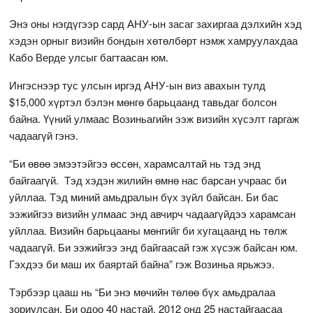
Энэ оны нэгдүгээр сард АНУ-ын засаг захиргаа дэлхийн хэд
хэдэн орныг визийн бондын хөтөлбөрт нэмж хамруулахдаа
Кабо Верде улсыг багтаасан юм.
Ингэснээр тус улсын иргэд АНУ-ын виз авахын тулд
$15,000 хүртэл бэлэн мөнгө барьцаанд тавьдаг болсон
байна. Үүний улмаас Возиньагийн ээж визийн хүсэлт гаргаж
чадаагүй гэнэ.
“Би өвөө эмээтэйгээ өссөн, харамсалтай нь тэд энд
байгаагүй. Тэд хэдэн жилийн өмнө нас барсан учраас би
уйллаа. Тэд миний амьдралын бүх зүйл байсан. Би бас
ээжийгээ визийн улмаас энд авчирч чадаагүйдээ харамсан
уйллаа. Визийн барьцааны мөнгийг би хугацаанд нь төлж
чадаагүй. Би ээжийгээ энд байгаасай гэж хүсэж байсан юм.
Гэхдээ би маш их баяртай байна” гэж Возиньа ярьжээ.
Тэрбээр цааш нь “Би энэ мөчийн төлөө бүх амьдралаа
зориулсан. Би одоо 40 настай. 2012 онд 25 настайгаасаа