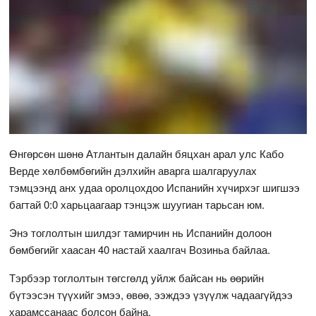
Өнгөрсөн шөнө Атлантын далайн бяцхан арал улс Кабо
Верде хөлбөмбөгийн дэлхийн аварга шалгаруулах
тэмцээнд анх удаа оролцохдоо Испанийн хүчирхэг шигшээ
багтай 0:0 харьцаагаар тэнцэж шуугиан тарьсан юм.
Энэ тоглолтын шилдэг тамирчин нь Испанийн долоон
бөмбөгийг хаасан 40 настай хаалгач Возиньа байлаа.
Тэрбээр тоглолтын төгсгөлд уйлж байсан нь өөрийн
бүтээсэн түүхийг эмээ, өвөө, ээждээ үзүүлж чадаагүйдээ
харамссанаас болсон байна.