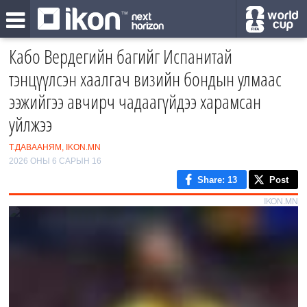
Кабо Вердегийн багийг Испанитай
тэнцүүлсэн хаалгач визийн бондын улмаас
ээжийгээ авчирч чадаагүйдээ харамсан
уйлжээ
Т.ДАВААНЯМ, IKON.MN
2026 ОНЫ 6 САРЫН 16
Share
: 13
Post
IKON.MN