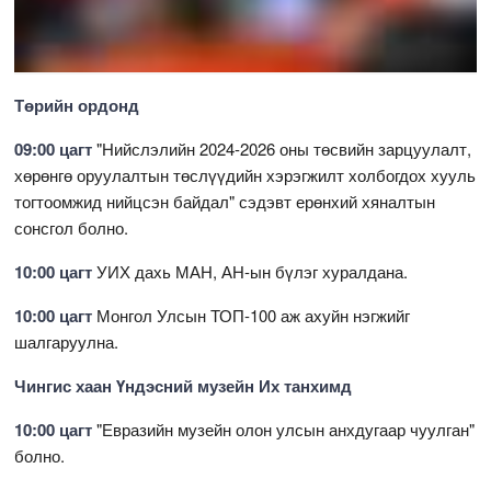
Төрийн ордонд
09:00 цагт
"Нийслэлийн 2024-2026 оны төсвийн зарцуулалт,
хөрөнгө оруулалтын төслүүдийн хэрэгжилт холбогдох хууль
тогтоомжид нийцсэн байдал" сэдэвт ерөнхий хяналтын
сонсгол болно.
10:00 цагт
УИХ дахь МАН, АН-ын бүлэг хуралдана.
10:00 цагт
Монгол Улсын ТОП-100 аж ахуйн нэгжийг
шалгаруулна.
Чингис хаан Үндэсний музейн Их танхимд
10:00 цагт
"Евразийн музейн олон улсын анхдугаар чуулган"
болно.