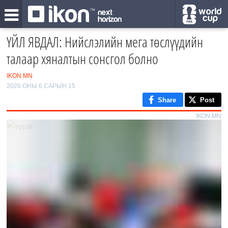
ҮЙЛ ЯВДАЛ: Нийслэлийн мега төслүүдийн
талаар хяналтын сонсгол болно
IKON.MN
2026 ОНЫ 6 САРЫН 15
Share
Post
IKON.MN