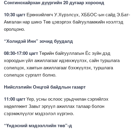
Сонгинохайрхан дүүргийн 20 дугаар хороонд
10:30 цагт
Ерөнхийлөгч У.Хүрэлсүх, ХББОС-ын сайд Э.Бат-
Амгалан нар шинэ Төв цэвэрлэх байгууламжийн нээлтэд
оролцоно.
“Холидэй Инн” зочид буудалд
08:30-17:00 цагт
Төрийн байгууллагын Ёс зүйн дэд
хороодын үйл ажиллагааг идэвхжүүлэх, сайн туршлага
солилцох, хамтын ажиллагааг бэхжүүлэх, туршлага
солилцох сургалт болно.
Нийслэлийн Онцгой байдлын газарт
11:00 цагт
Үер, усны ослоос урьдчилан сэргийлэх
хөдөлгөөнт Завьт эргүүл ажиллах талаар болон
сэрэмжлүүлэг мэдээлэл хүргэнэ.
“Үндэсний мэдээллийн төв”-д