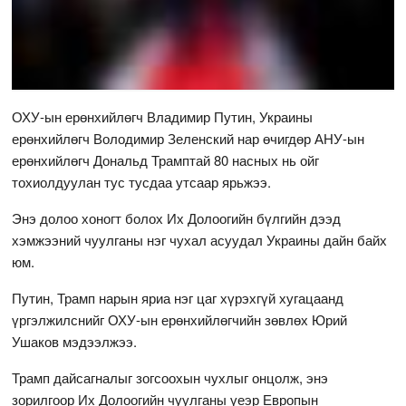
ОХУ-ын ерөнхийлөгч Владимир Путин, Украины
ерөнхийлөгч Володимир Зеленский нар өчигдөр АНУ-ын
ерөнхийлөгч Дональд Трамптай 80 насных нь ойг
тохиолдуулан тус тусдаа утсаар ярьжээ.
Энэ долоо хоногт болох Их Долоогийн бүлгийн дээд
хэмжээний чуулганы нэг чухал асуудал Украины дайн байх
юм.
Путин, Трамп нарын яриа нэг цаг хүрэхгүй хугацаанд
үргэлжилснийг ОХУ-ын ерөнхийлөгчийн зөвлөх Юрий
Ушаков мэдээлжээ.
Трамп дайсагналыг зогсоохын чухлыг онцолж, энэ
зорилгоор Их Долоогийн чуулганы үеэр Европын