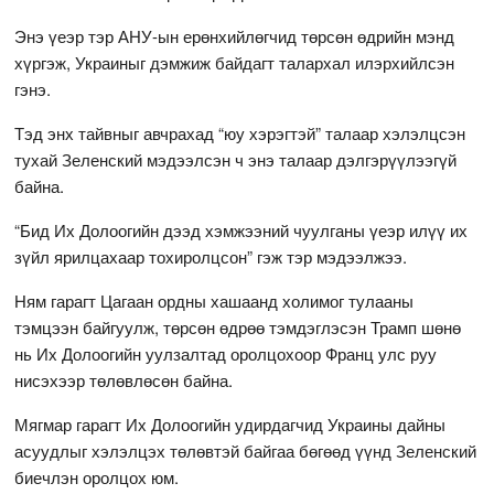
Энэ үеэр тэр АНУ-ын ерөнхийлөгчид төрсөн өдрийн мэнд
хүргэж, Украиныг дэмжиж байдагт талархал илэрхийлсэн
гэнэ.
Тэд энх тайвныг авчрахад “юу хэрэгтэй” талаар хэлэлцсэн
тухай Зеленский мэдээлсэн ч энэ талаар дэлгэрүүлээгүй
байна.
“Бид Их Долоогийн дээд хэмжээний чуулганы үеэр илүү их
зүйл ярилцахаар тохиролцсон” гэж тэр мэдээлжээ.
Ням гарагт Цагаан ордны хашаанд холимог тулааны
тэмцээн байгуулж, төрсөн өдрөө тэмдэглэсэн Трамп шөнө
нь Их Долоогийн уулзалтад оролцохоор Франц улс руу
нисэхээр төлөвлөсөн байна.
Мягмар гарагт Их Долоогийн удирдагчид Украины дайны
асуудлыг хэлэлцэх төлөвтэй байгаа бөгөөд үүнд Зеленский
биечлэн оролцох юм.