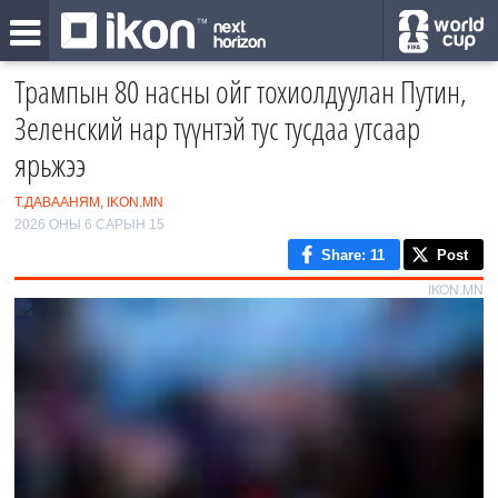
Трампын 80 насны ойг тохиолдуулан Путин,
Зеленский нар түүнтэй тус тусдаа утсаар
ярьжээ
Т.ДАВААНЯМ, IKON.MN
2026 ОНЫ 6 САРЫН 15
Share
: 11
Post
IKON.MN