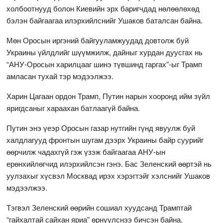
холбоотнууд болон Киевийн эрх баригчдад нөлөөлөхөд
бэлэн байгаагаа илэрхийлснийг Ушаков баталсан байна.
Мөн Оросын иргэний байгууламжуудад довтолж буй
Украины үйлдлийг шүүмжилж, дайныг хурдан дуусгах нь
“АНУ-Оросын харилцааг шинэ түвшинд гаргах”-ыг Трамп
амласан тухай тэр мэдээлжээ.
Харин Цагаан ордон Трамп, Путин нарын хооронд ийм зүйл
яригдсаныг хараахан батлаагүй байна.
Путин энэ үеэр Оросын газар нутгийн гүнд явуулж буй
халдлагууд фронтын шугам дээрх Украины байр суурийг
өөрчилж чадахгүй гэж үзэж байгаагаа АНУ-ын
ерөнхийлөгчид илэрхийлсэн гэнэ. Бас Зеленский өөртэй нь
уулзахыг хүсвэл Москвад ирэх хэрэгтэйг хэлснийг Ушаков
мэдээлжээ.
Тэгвэл Зеленский өөрийн сошиал хуудсанд Трамптай
“гайхалтай сайхан яриа” өрнүүлснээ бичсэн байна.