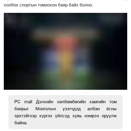
холбох спортын томоохон баяр байх болно.
PC mall Дэлхийн хөлбөмбөгийн хамгийн том
баярыг Монголын үзэгчдэд албан ёсны
эрхтэйгээр хүргэх үйлсэд хувь нэмрээ оруулж
байна.