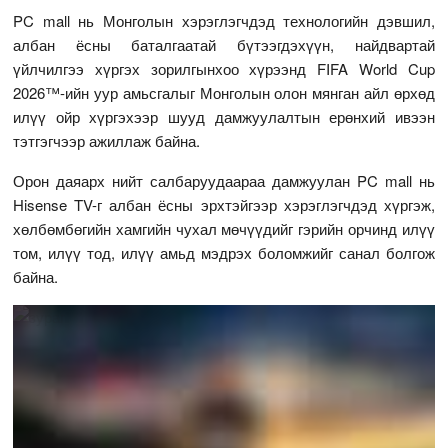
PC mall нь Монголын хэрэглэгчдэд технологийн дэвшил,
албан ёсны баталгаатай бүтээгдэхүүн, найдвартай
үйлчилгээ хүргэх зорилгынхоо хүрээнд FIFA World Cup
2026™-ийн уур амьсгалыг Монголын олон мянган айл өрхөд
илүү ойр хүргэхээр шууд дамжуулалтын ерөнхий ивээн
тэтгэгчээр ажиллаж байна.
Орон даяарх нийт салбаруудаараа дамжуулан PC mall нь
Hisense TV-г албан ёсны эрхтэйгээр хэрэглэгчдэд хүргэж,
хөлбөмбөгийн хамгийн чухал мөчүүдийг гэрийн орчинд илүү
том, илүү тод, илүү амьд мэдрэх боломжийг санал болгож
байна.