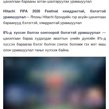
цахилгаан барааны азтан шалгаруулах урамшуулал
Hitachi FIFA 2026 Festival хямдралтай, бэлэгтэй
урамшуулал
— Японы Hitachi брэндийн гэр ахуйн цахилгаан
бараанууд бэлэгтэй, хямдралтай урамшуулал
8%-д хүссэн бэлгээ сонгоорой бэлэгтэй урамшуулал
—
цахилгаан бараа худалдан авалтын үнийн дүнгийн 8%-д
хүссэн бараагаа бэлэг болгон сонгох боломж гэх мэт маш
олон урамшуулал таныг хүлээж байна.