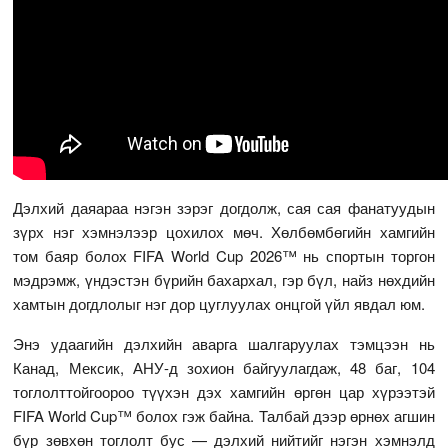
Дэлхий даяараа нэгэн зэрэг догдолж, сая сая фанатуудын
зүрх нэг хэмнэлээр цохилох мөч. Хөлбөмбөгийн хамгийн
том баяр болох FIFA World Cup 2026™ нь спортын торгон
мэдрэмж, үндэстэн бүрийн бахархал, гэр бүл, найз нөхдийн
хамтын догдлолыг нэг дор цуглуулах онцгой үйл явдал юм.
Энэ удаагийн дэлхийн аварга шалгаруулах тэмцээн нь
Канад, Мексик, АНУ-д зохион байгуулагдаж, 48 баг, 104
тоглолттойгоороо түүхэн дэх хамгийн өргөн цар хүрээтэй
FIFA World Cup™ болох гэж байна. Талбай дээр өрнөх агшин
бүр зөвхөн тоглолт бус — дэлхий нийтийг нэгэн хэмнэлд