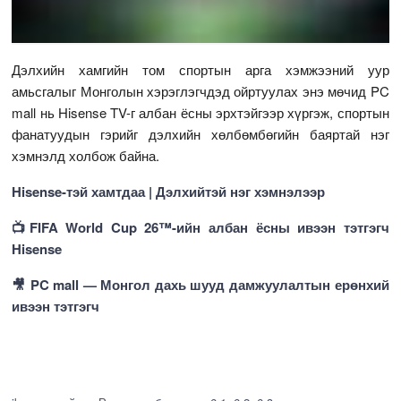
Дэлхийн хамгийн том спортын арга хэмжээний уур
амьсгалыг Монголын хэрэглэгчдэд ойртуулах энэ мөчид PC
mall нь Hisense TV-г албан ёсны эрхтэйгээр хүргэж, спортын
фанатуудын гэрийг дэлхийн хөлбөмбөгийн баяртай нэг
хэмнэлд холбож байна.
Hisense-тэй хамтдаа | Дэлхийтэй нэг хэмнэлээр
📺FIFA World Cup 26™-ийн албан ёсны ивээн тэтгэгч
Hisense
🎥 PC mall — Монгол дахь шууд дамжуулалтын ерөнхий
ивээн тэтгэгч