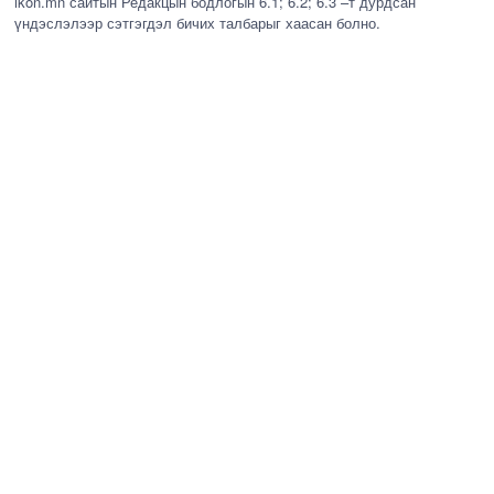
ikon.mn сайтын Редакцын бодлогын 6.1; 6.2; 6.3 –т дурдсан
үндэслэлээр сэтгэгдэл бичих талбарыг хаасан болно.