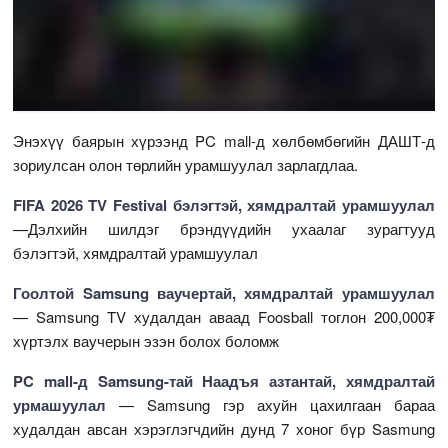
Энэхүү баярын хүрээнд PC mall-д хөлбөмбөгийн ДАШТ-д
зориулсан олон төрлийн урамшуулал зарлагдлаа.
FIFA 2026 TV Festival бэлэгтэй, хямдралтай
урамшуулал
—Дэлхийн шилдэг брэндүүдийн ухаалаг зурагтууд
бэлэгтэй, хямдралтай урамшуулал
Гоолтой Samsung ваучертай, хямдралтай урамшуулал
— Samsung TV худалдан аваад Foosball тоглон 200,000₮
хүртэлх ваучерын эзэн болох боломж
PC mall-д Samsung-тай Наадъя азтантай, хямдралтай
урмашуулал
— Samsung гэр ахуйн цахилгаан бараа
худалдан авсан хэрэглэгчдийн дунд 7 хоног бүр Sasmung