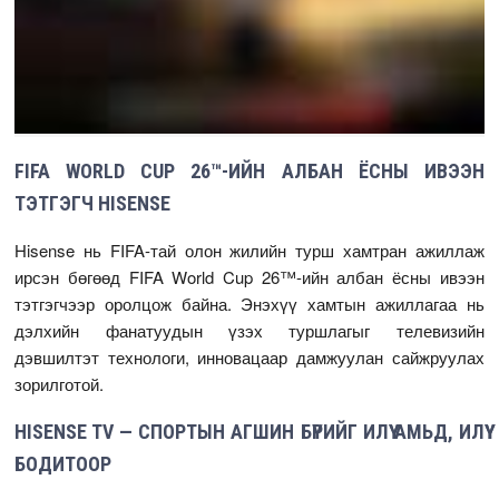
FIFA WORLD CUP 26™-ИЙН АЛБАН ЁСНЫ ИВЭЭН
ТЭТГЭГЧ HISENSE
Hisense нь FIFA-тай олон жилийн турш хамтран ажиллаж
ирсэн бөгөөд FIFA World Cup 26™-ийн албан ёсны ивээн
тэтгэгчээр оролцож байна. Энэхүү хамтын ажиллагаа нь
дэлхийн фанатуудын үзэх туршлагыг телевизийн
дэвшилтэт технологи, инновацаар дамжуулан сайжруулах
зорилготой.
HISENSE TV — СПОРТЫН АГШИН БҮРИЙГ ИЛҮҮ АМЬД, ИЛҮҮ
БОДИТООР