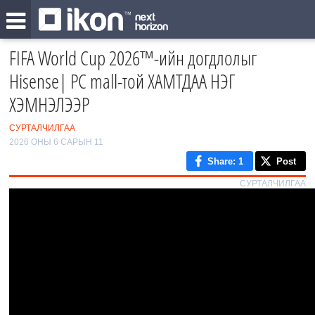
FIFA World Cup 2026™-ийн догдлолыг
Hisense| PC mall-той ХАМТДАА НЭГ
ХЭМНЭЛЭЭР
СУРТАЛЧИЛГАА
2026 ОНЫ 6 САРЫН 11
Share
: 1
Post
СУРТАЛЧИЛГАА