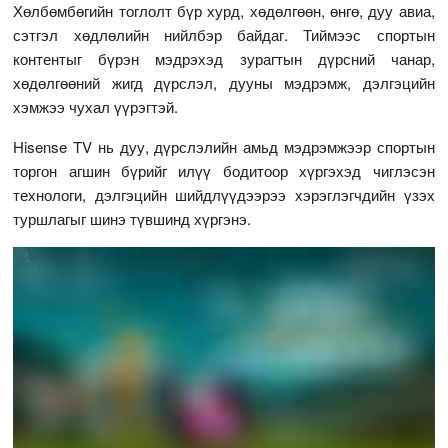
Хөлбөмбөгийн тоглолт бүр хурд, хөдөлгөөн, өнгө, дуу авиа,
сэтгэл хөдлөлийн нийлбэр байдаг. Тиймээс спортын
контентыг бүрэн мэдрэхэд зурагтын дүрсний чанар,
хөдөлгөөний жигд дүрслэл, дууны мэдрэмж, дэлгэцийн
хэмжээ чухал үүрэгтэй.
Hisense TV нь дуу, дүрслэлийн амьд мэдрэмжээр спортын
торгон агшин бүрийг илүү бодитоор хүргэхэд чиглэсэн
технологи, дэлгэцийн шийдлүүдээрээ хэрэглэгчдийн үзэх
туршлагыг шинэ түвшинд хүргэнэ.