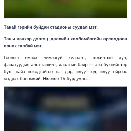
Танай гэрийн буйдан стадионы суудал мэт.
Таны цэнхэр дэлгэц дэлхийн хөлбөмбөгийн өрсөлдөөн
өрнөх талбай мэт.
Гоолын өмнөх чимээгүй хүлээлт, цохилтын хүч,
фанатуудын алга ташилт, ялалтын баяр — энэ бүхнийг гэр
бүл, найз нөхөдтэйгөө нэг дор, илүү тод, илүү ойроос
мэдрэх боломжийг Hisense TV бүрдүүлнэ.