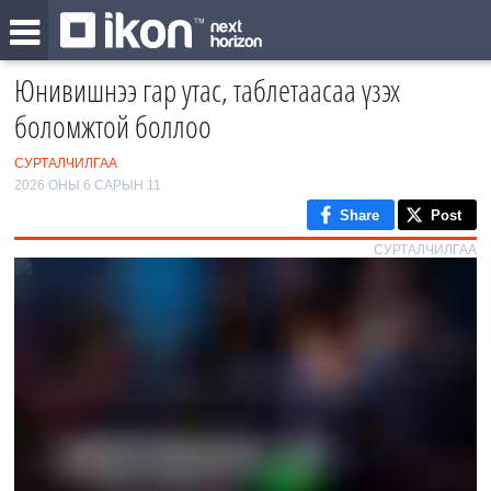
Юнивишнээ гар утас, таблетаасаа үзэх
боломжтой боллоо
СУРТАЛЧИЛГАА
2026 ОНЫ 6 САРЫН 11
Share
Post
СУРТАЛЧИЛГАА