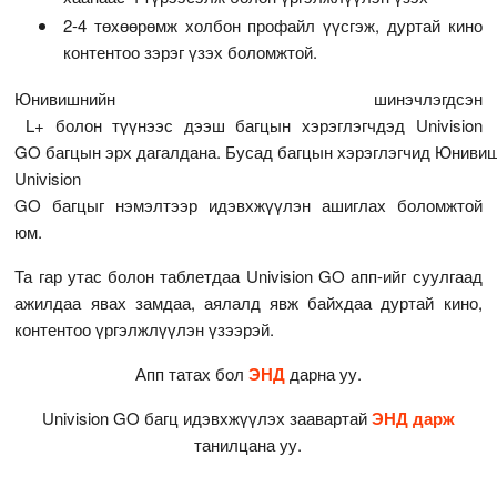
2-4 төхөөрөмж холбон профайл үүсгэж, дуртай кино
контентоо зэрэг үзэх боломжтой.
Юнивишнийн шинэчлэгдсэн
L+ болон түүнээс дээш багцын хэрэглэгчдэд Univision
GO багцын эрх дагалдана. Бусад багцын хэрэглэгчид Юниви
Univision
GO багцыг нэмэлтээр идэвхжүүлэн ашиглах боломжтой
юм.
Та гар утас болон таблетдаа Univision GO апп-ийг суулгаад
ажилдаа явах замдаа, аялалд явж байхдаа дуртай кино,
контентоо үргэлжлүүлэн үзээрэй.
Апп татах бол
ЭНД
дарна уу.
Univision GO багц идэвхжүүлэх заавартай
ЭНД дарж
танилцана уу.