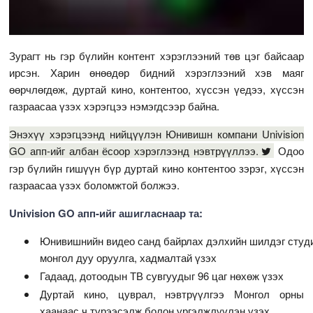
Зурагт нь гэр бүлийн контент хэрэглээний төв цэг байсаар
ирсэн. Харин өнөөдөр бидний хэрэглээний хэв маяг
өөрчлөгдөж, дуртай кино, контентоо, хүссэн үедээ, хүссэн
газраасаа үзэх хэрэгцээ нэмэгдсээр байна.
Энэхүү хэрэгцээнд нийцүүлэн Юнивишн компани Univision
GO апп-ийг албан ёсоор хэрэглээнд нэвтрүүллээ.
Одоо
гэр бүлийн гишүүн бүр дуртай кино контентоо зэрэг, хүссэн
газраасаа үзэх боломжтой болжээ.
Univision GO апп-ийг ашигласнаар та:
Юнивишнийн видео санд байрлах дэлхийн шилдэг студий
монгол дуу оруулга, хадмалтай үзэх
Гадаад, дотоодын ТВ сувгуудыг 96 цаг нөхөж үзэх
Дуртай кино, цуврал, нэвтрүүлгээ Монгол орны
хаанаас ч түрээсэлж болон үргэлжлүүлэн үзэх