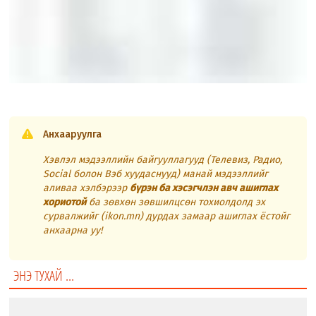
Анхааруулга
Хэвлэл мэдээллийн байгууллагууд (Телевиз, Радио,
Social болон Вэб хуудаснууд) манай мэдээллийг
аливаа хэлбэрээр
бүрэн ба хэсэгчлэн авч ашиглах
хориотой
ба зөвхөн зөвшилцсөн тохиолдолд эх
сурвалжийг (ikon.mn) дурдах замаар ашиглах ёстойг
анхаарна уу!
ЭНЭ ТУХАЙ ...