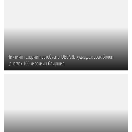
Нийтийн тээврийн автобусны UBCARD худалдаж авах болон
цэнэглэх 100 киоскийн байршил