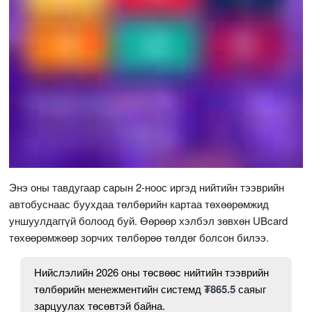
Энэ оны тавдугаар сарын 2-ноос иргэд нийтийн тээврийн
автобуснаас буухдаа төлбөрийн картаа төхөөрөмжид
уншуулдаггүй болоод буй. Өөрөөр хэлбэл зөвхөн UBcard
төхөөрөмжөөр зорчих төлбөрөө төлдөг болсон билээ.
Нийслэлийн 2026 оны төсвөөс нийтийн тээврийн
төлбөрийн менежментийн системд
₮865.5
саяыг
зарцуулах төсөвтэй байна.