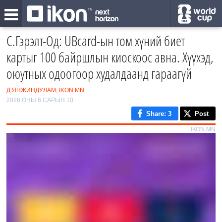
С.Гэрэлт-Од: UBcard-ын том хүний биет
картыг 100 байршлын киоскоос авна. Хүүхэд,
оюутных одоогоор худалдаанд гараагүй
Д.ЯНЖИНДУЛАМ, IKON.MN
2026 ОНЫ 6 САРЫН 10
Share
: 3
Post
IKON.MN