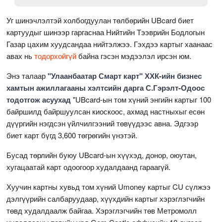
Уг шинэчлэлтэй холбогдуулан төлбөрийн UBcard биет
картуудыг шинээр гаргаснаа Нийтийн Тээврийн Бодлогын
Газар цахим хуудсандаа нийтэлжээ. Гэхдээ картыг хаанаас
авах нь
тодорхойгүй
байна гэсэн мэдээлэл ирсэн юм.
Энэ талаар
"Улаанбаатар Смарт карт" ХХК-ийн бизнес
хамтын ажиллагааны хэлтсийн дарга С.Гэрэлт-Одоос
тодотгож асуухад
"UBcard-ын том хүний энгийн картыг 100
байршилд байршуулсан киоскоос, ахмад настныхыг есөн
дүүргийн нэгдсэн үйлчилгээний төвүүдээс авна. Эдгээр
биет карт бүгд 3,600 төгрөгийн үнэтэй.
Бусад төрлийн буюу UBcard-ын хүүхэд, донор, оюутан,
хугацаатай карт одоогоор худалдаанд гараагүй.
Хуучин картны хувьд том хүний Umoney картыг CU сүлжээ
дэлгүүрийн салбаруудаар, хүүхдийн картыг хэрэглэгчийн
төвд худалдаалж байгаа. Хэрэглэгчийн төв Метромолл