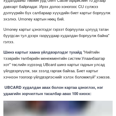
худалдааны төвийн урд Gem Castle оффисийн 10 дугаар
давхарт байрладаг. Ирэх долоо хоногоос CU сүлжээ
дэлгүүрийн бүх салбараар хүүхдийн биет картыг борлуулж
эхэлнэ. Umoney картын нөөц бий.
Umoney картыг цэнэглэдэг гэрээт борлуулах цэгүүд татан
буугдсан тул дээрх газруудаар худалдан борлуулж байна"
гэлээ.
Шинэ картыг хаана үйлдвэрлэдэг тухайд
"Нийтийн
тээврийн төлбөрийн менежментийн систем Улаанбаатар
хот" төслийн хүрээнд UBcard шинэ картыг гаднын улсад
үйлдвэрлүүлж, зах зээлд гаргаж байгаа. Биет картыг
хэчнээн тоогоор үйлдвэрлэснийг хэлэх боломжгүй" хэмээв.
UBCARD худалдан авах болон картаа цэнэглэх, нэг
удаагийн зорчилтын тасалбар авах 100 киоск: