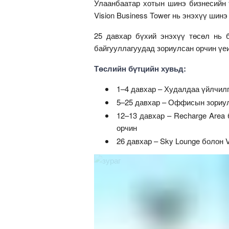
Улаанбаатар хотын шинэ бизнесийн 
Vision Business Tower нь энэхүү шин
25 давхар бүхий энэхүү төсөл нь б
байгууллагуудад зориулсан орчин үе
Төслийн бүтцийн хувьд:
1–4 давхар – Худалдаа үйлчил
5–25 давхар – Оффисын зориу
12–13 давхар – Recharge Area
орчин
26 давхар – Sky Lounge болон 