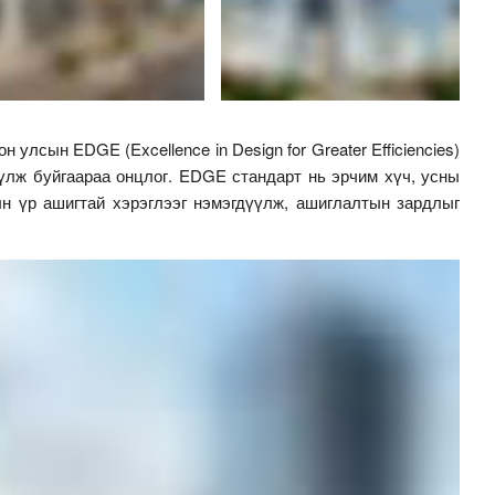
н улсын EDGE (Excellence in Design for Greater Efficiencies)
үлж буйгаараа онцлог. EDGE стандарт нь эрчим хүч, усны
н үр ашигтай хэрэглээг нэмэгдүүлж, ашиглалтын зардлыг