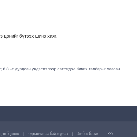
э цэнийг бүтээх шинэ хаяг.
2; 6.3 –т дурдсан үндэслэлээр сэтгэгдэл бичих талбарыг хаасан
цын бодлого
Сурталчилгаа байрлуулах
Холбоо барих
RSS
|
|
|