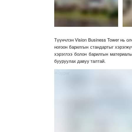
Түүнчлэн Vision Business Tower нь оло
ногоон барилгын стандартыг хэрэгжү
хэрэглээ болон барилгын материалы
бууруулах давуу талтай.