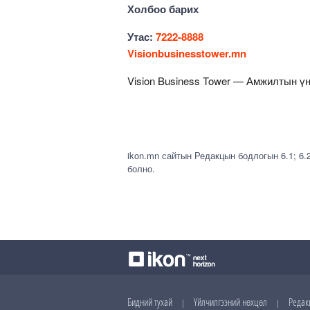
Холбоо барих
Утас:
7222-8888
Visionbusinesstower.mn
Vision Business Tower — Амжилтын үн
ikon.mn сайтын Редакцын бодлогын 6.1; 6.
болно.
Бидний тухай
Үйлчилгээний нөхцөл
Редак
|
|