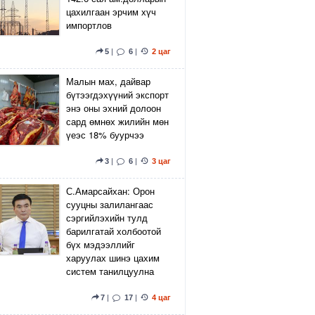
цахилгаан эрчим хүч
импортлов
5
|
6
|
2 цаг
Малын мах, дайвар
бүтээгдэхүүний экспорт
энэ оны эхний долоон
сард өмнөх жилийн мөн
үеэс 18% буурчээ
3
|
6
|
3 цаг
С.Амарсайхан: Орон
сууцны залилангаас
сэргийлэхийн тулд
барилгатай холбоотой
бүх мэдээллийг
харуулах шинэ цахим
систем танилцуулна
7
|
17
|
4 цаг