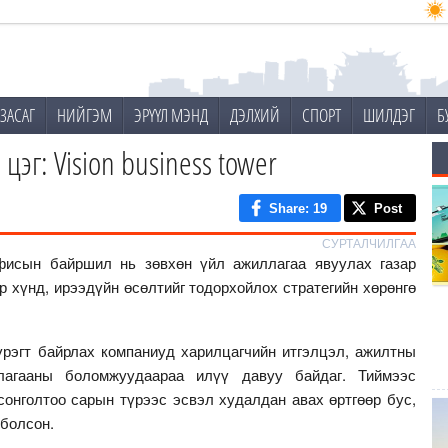
ЗАСАГ
НИЙГЭМ
ЭРҮҮЛ МЭНД
ДЭЛХИЙ
СПОРТ
ШИЛДЭГ
Б
цэг: Vision business tower
Share
: 19
Post
СУРТАЛЧИЛГАА
фисын байршил нь зөвхөн үйл ажиллагаа явуулах газар
р хүнд, ирээдүйн өсөлтийг тодорхойлох стратегийн хөрөнгө
рэгт байрлах компаниуд харилцагчийн итгэлцэл, ажилтны
лагааны боломжуудаараа илүү давуу байдаг. Тиймээс
онголтоо сарын түрээс эсвэл худалдан авах өртгөөр бус,
 болсон.