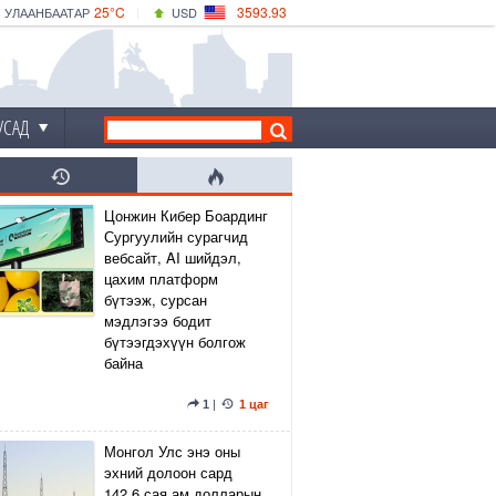
25°C
3593.93
УЛААНБААТАР
USD
|
27°C
ДАРХАН
532.39
CNY
24°C
ЭРДЭНЭТ
4149.01
EUR
УСАД
Цонжин Кибер Боардинг
Сургуулийн сурагчид
вебсайт, AI шийдэл,
цахим платформ
бүтээж, сурсан
мэдлэгээ бодит
бүтээгдэхүүн болгож
байна
1
|
1 цаг
Монгол Улс энэ оны
эхний долоон сард
142.6 сая ам.долларын