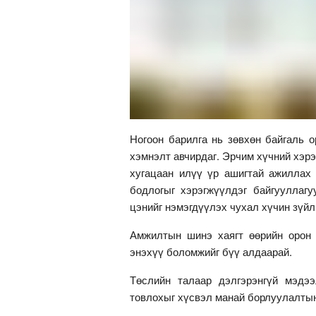
Ногоон барилга нь зөвхөн байгаль 
хэмнэлт авчирдаг. Эрчим хүчний хэр
хугацаан илүү үр ашигтай ажиллах
бодлогыг хэрэгжүүлдэг байгууллаг
цэнийг нэмэгдүүлэх чухал хүчин зүйл
Амжилтын шинэ хаягт өөрийн орон 
энэхүү боломжийг бүү алдаарай.
Төслийн талаар дэлгэрэнгүй мэдээ
товлохыг хүсвэл манай борлуулалтын