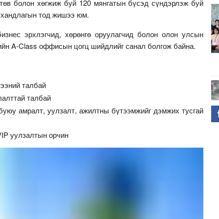
төв болон хөгжиж буй 120 мянгатын бүсэд сүндэрлэж буй
э хандлагын тод жишээ юм.
изнес эрхлэгчид, хөрөнгө оруулагчид болон олон улсын
ийн A-Class оффисын цогц шийдлийг санал болгож байна.
гээний талбай
лалттай талбай
 буюу амралт, уулзалт, ажилтны бүтээмжийг дэмжих тусгай
VIP уулзалтын орчин