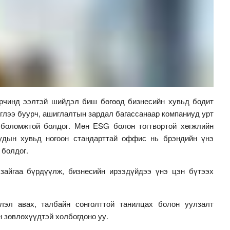
орчинд ээлтэй шийдэл биш бөгөөд бизнесийн хувьд бодит
эглээ буурч, ашиглалтын зардал багассанаар компаниуд урт
 боломжтой болдог. Мөн ESG болон тогтвортой хөгжлийн
уудын хувьд ногоон стандарттай оффис нь брэндийн үнэ
 болдог.
зайгаа бүрдүүлж, бизнесийн ирээдүйдээ үнэ цэн бүтээх
лэл авах, талбайн сонголттой танилцах болон уулзалт
 зөвлөхүүдтэй холбогдоно уу.