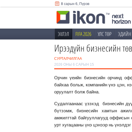
8 сарын 6, Пүрэв
ЭХЛЭЛ
FIFA 2026
УЛС ТӨР
ЭДИЙН 
Ирээдүйн бизнесийн төв 
СУРТАЛЧИЛГАА
2026 ОНЫ 6 САРЫН 15
Орчин үеийн бизнесийн орчинд оф
байхаа больж, компанийн үнэ цэн, нэ
оруулалт болж байна.
Судалгаанаас үзэхэд бизнесийн дүү
бүтээмж, бизнесийн хамтын ажил
амжилттай байгууллагууд оффисын с
урт хугацааны үнэ цэнээр нь үнэлдэг