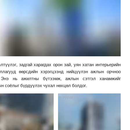
лтүүлэг, задгай харагдах орон зай, уян хатан интерьерийн
уллагууд өөрсдийн хэрэгцээнд нийцүүлэн ажлын орчноо
. Энэ нь ажилтны бүтээмж, ажлын сэтгэл ханамжийг
ын соёлыг бүрдүүлэх чухал нөхцөл болдог.