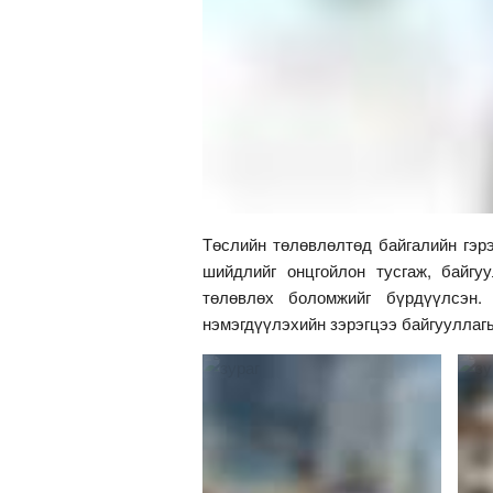
Төслийн төлөвлөлтөд байгалийн гэрэ
шийдлийг онцгойлон тусгаж, байгу
төлөвлөх боломжийг бүрдүүлсэн
нэмэгдүүлэхийн зэрэгцээ байгууллаг