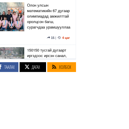
Олон улсын
математикийн 67 дугаар
олимпиадад амжилттай
оролцсон багш,
сурагчдаа урамшууллаа
15
|
4 цаг
150150 тусгай дугаарт
иргэдээс ирсэн санал,
гомдлыг нийслэлийн
эрх бүхий 23 албан
ТААЛАХ
ДАГАХ
ХОЛБОХ
тушаалтан хэрхэн
шийдвэрлэснийг
хянадаг болно
8
|
4 цаг
З.Төмөртөмөө: Хэн
нэгний харилцаа
хандлага, үл тоосон
байдлаас болж өргөдөл
нэмэгдэж байна