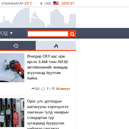
29°C
3593.87
УЛААНБААТАР
USD
|
33°C
ДАРХАН
532.66
CNY
28°C
ЭРДЭНЭТ
4141.04
EUR
УСАД
Өчигдөр ОХУ-аас орж
ирсэн 3,448 тонн АИ-92
автобензинийг өнөөдөр
агуулахад буулгаж
байна
13
|
7
|
50 минут
Орос улс дотоодын
шатахууны хэрэгцээгээ
хангахын тулд чанарын
стандартаа түр
хугацаанд бууруулах
шийдвэр гаргажээ