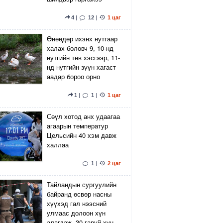
4
|
12
|
1 цаг
Өнөөдөр ихэнх нутгаар
халах боловч 9, 10-нд
нутгийн төв хэсгээр, 11-
нд нутгийн зүүн хагаст
аадар бороо орно
1
|
1
|
1 цаг
Сөүл хотод анх удаагаа
агаарын температур
Цельсийн 40 хэм давж
халлаа
1
|
2 цаг
Тайландын сургуулийн
байранд өсвөр насны
хүүхэд гал нээсний
улмаас долоон хүн
алагдаж, 30 гаруй хүн