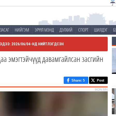
ЗАСАГ
НИЙГЭМ
ЭРҮҮЛ МЭНД
ДЭЛХИЙ
СПОРТ
ШИЛДЭГ
Б
ЭДЭЭ: 2026/06/04-НД НИЙТЛЭГДСЭН
удаа эмэгтэйчүүд давамгайлсан засгийн
Share
: 5
Post
IKON.MN