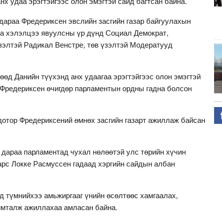
нх удаа эрэгтэйгээс олон эмэгтэй сайд багтсан байна.
 дараа Фредериксен эвслийн засгийн газар байгуулахын
иа хэлэлцээ явуулсны үр дүнд Социал Демократ,
зэлтэй Радикал Венстре, төв үзэлтэй Модератууд
гөөд Данийн түүхэнд анх удаагаа эрэгтэйгээс олон эмэгтэй
 Фредериксен өчигдөр парламентын ордны гадна болсон
 дотор Фредериксений өмнөх засгийн газарт ажиллаж байсан
 дараа парламентад чухал нөлөөтэй улс төрийн хүчин
рс Локке Расмуссен гадаад хэргийн сайдын албан
д түмнийхээ амьжиргааг үнийн өсөлтөөс хамгаалах,
имталж ажиллахаа амласан байна.