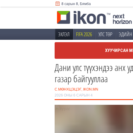
8 сарын 8, Бямба
ЭХЛЭЛ
FIFA 2026
УЛС ТӨР
ЭДИЙН 
ХУУЧИРСАН М
Дани улс түүхэндээ анх 
газар байгууллаа
С.МӨНХЦЭЦЭГ, IKON.MN
2026 ОНЫ 6 САРЫН 4