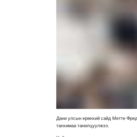
Дани улсын ерөнхий сайд Метте Фреде
танхимаа танилцуулжээ.