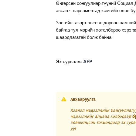
Өнгөрсөн сонгуулиар түүний Социал 
авсан ч парламентад хамгийн олон б
Засгийн газарт эвссэн дөрвөн нам н
байгаа тул мөрийн хөтөлбөрөө хэрэг
шаардлагатай болж байна.
Эх сурвалж:
AFP
Анхааруулга
Хэвлэл мэдээллийн байгууллагуу
мэдээллийг аливаа хэлбэрээр
б
зөвшилцсөн тохиолдолд эх сурв
уу!