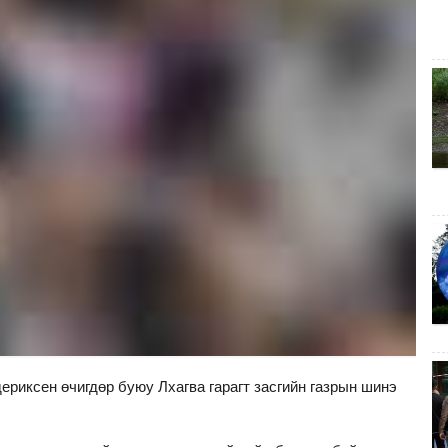
риксен өчигдөр буюу Лхагва гарагт засгийн газрын шинэ