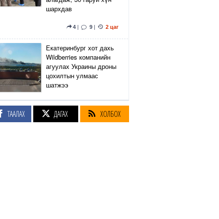
шархдав
4
|
9
|
2 цаг
Екатеринбург хот дахь
Wildberries компанийн
агуулах Украины дроны
цохилтын улмаас
шатжээ
14
|
23
|
3 цаг
ТААЛАХ
ДАГАХ
ХОЛБОХ
Элэгний өөхлөлт
оноштой бол ЗААВАЛ
УНШ
21
|
17 цаг
Кэмбриджийн хөтөлбөр,
гадаад хэл, программын
гүнзгийрүүлсэн
сургалтыг нэг системд