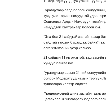
Уг бүрэлдэхүүнд тус улсын түүхэнд а
Гуравдугаар сард болсон сонгуулийн
тулд улс төрийн намуудтай удаан яр
Социалист Ардын Нам, зүүн төвийн ү
намуудтай хамтрахаар болсон юм.
“Энэ бол 21 сайдтай засгийн газар бө
сайдтай танхим бүрэлдэж байна” гэж
арга хэмжээний үеэр хэлжээ.
21 сайдын 11 нь эмэгтэй, тэдгээрийн
хүмүүс байгаа юм.
Гуравдугаар сарын 24-ний сонгуулийн
болсон Модератууд намын тэргүүн Ла
тушаалдаа хэвээр үлджээ.
Фредериксений шинэ засгийн газар ар
цагаачлалыг хязгаарлах бодлого бар