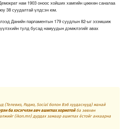
Демократ нам 1903 оноос хойших хамгийн цөөхөн саналаа
уюу 38 суудалтай үлдсэн юм.
ийлээд Данийн парламентын 179 суудлын 82-ыг эзэмшиж
жүүлэхийн тулд бусад намуудын дэмжлэгийг авах
д (Телевиз, Радио, Social болон Вэб хуудаснууд) манай
үрэн ба хэсэгчлэн авч ашиглах хориотой
ба зөвхөн
алжийг (ikon.mn) дурдах замаар ашиглах ёстойг анхаарна