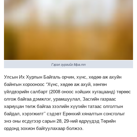
Гэрэл зургийг Mpa.mn
Улсын Их Хурлын Байгаль орчин, хүнс, хөдөө аж ахуйн
байнгын хорооноос “Хүнс, хөдөө аж ахуй, хөнгөн
үйлдвэрийн салбарт (2008 оноос хойших хугацаанд) төрөөс
олгож байгаа дэмжлэг, урамшуулал, Засгийн газраас
хариуцан төлж байгаа зээлийн хүүгийн татаас олголтын
байдал, хэрэгжилт’’ сэдэвт Ерөнхий хяналтын сонсголыг
энэ оны есдүгээр сарын 28, 29-ний өдрүүдэд Төрийн
ордонд зохион байгуулахаар болжээ.