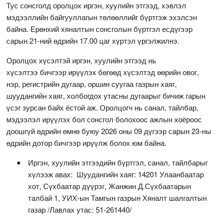
Тус сонсголд оролцох иргэн, хуулийн этгээд, хэвлэл
мэдээллийн байгууллагын төлөөллийг бүртгэж эхэлсэн
байна. Ерөнхий хяналтын сонсголын бүртгэл есдүгээр
сарын 21-ний өдрийн 17.00 цаг хүртэл үргэлжилнэ.
Оролцох хүсэлтэй иргэн, хуулийн этгээд нь
хүсэлтээ бичгээр ирүүлэх бөгөөд хүсэлтэд өөрийн овог,
нэр, регистрийн дугаар, оршин суугаа газрын хаяг,
шуудангийн хаяг, холбогдох утасны дугаарыг бичиж гарын
үсэг зурсан байх ёстой аж. Оролцогч нь санал, тайлбар,
мэдээлэл ирүүлэх бол сонсгол болохоос ажлын хоёроос
доошгүй өдрийн өмнө буюу 2026 оны 09 дүгээр сарын 23-ны
өдрийн дотор бичгээр ирүүлж болох юм байна.
Иргэн, хуулийн этгээдийн бүртгэл, санал, тайлбарыг
хүлээж авах: Шуудангийн хаяг: 14201 Улаанбаатар
хот, Сүхбаатар дүүрэг, Жанжин Д.Сүхбаатарын
талбай 1, УИХ-ын Тамгын газрын Хяналт шалгалтын
газар /Лавлах утас: 51-261440/