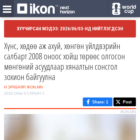
ХУУЧИРСАН МЭДЭЭ: 2026/06/03-НД НИЙТЛЭГДСЭН
Хүнс, хөдөө аж ахуй, хөнгөн үйлдвэрийн
салбарт 2008 оноос хойш төрөөс олгосон
мөнгөний асуудлаар хяналтын сонсгол
зохион байгуулна
Н.ЭРХБАЯР, IKON.MN
2026 ОНЫ 6 САРЫН 3
Share
: 1
Post
IKON.MN