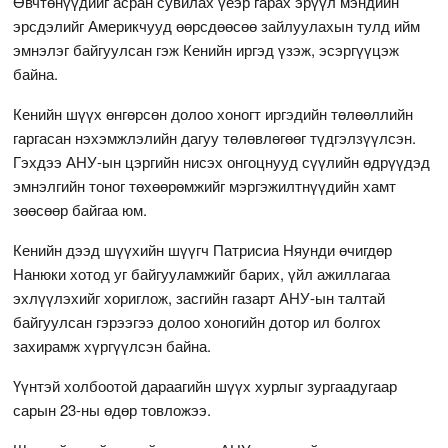
Өвчтөнүүдийг асран сувилах үеэр гарах эрүүл мэндийн
эрсдэлийг Америкчууд өөрсдөөсөө зайлуулахын тулд ийм
эмнэлэг байгуулсан гэж Кенийн иргэд үзэж, эсэргүүцэж
байна.
Кенийн шүүх өнгөрсөн долоо хоногт иргэдийн төлөөллийн
гаргасан нэхэмжлэлийн дагуу төлөвлөгөөг түдгэлзүүлсэн.
Гэхдээ АНУ-ын цэргийн нисэх онгоцнууд сүүлийн өдрүүдэд
эмнэлгийн тоног төхөөрөмжийг мэргэжилтнүүдийн хамт
зөөсөөр байгаа юм.
Кенийн дээд шүүхийн шүүгч Патрисиа Няунди өчигдөр
Нанюки хотод уг байгууламжийг барих, үйл ажиллагаа
эхлүүлэхийг хориглож, засгийн газарт АНУ-ын талтай
байгуулсан гэрээгээ долоо хоногийн дотор ил болгох
захирамж хүргүүлсэн байна.
Үүнтэй холбоотой дараагийн шүүх хурлыг зургаадугаар
сарын 23-ны өдөр товложээ.