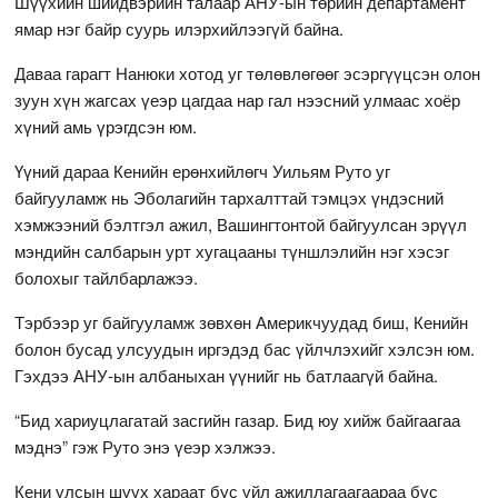
Шүүхийн шийдвэрийн талаар АНУ-ын төрийн департамент
ямар нэг байр суурь илэрхийлээгүй байна.
Даваа гарагт Нанюки хотод уг төлөвлөгөөг эсэргүүцсэн олон
зуун хүн жагсах үеэр цагдаа нар гал нээсний улмаас хоёр
хүний амь үрэгдсэн юм.
Үүний дараа Кенийн ерөнхийлөгч Уильям Руто уг
байгууламж нь Эболагийн тархалттай тэмцэх үндэсний
хэмжээний бэлтгэл ажил, Вашингтонтой байгуулсан эрүүл
мэндийн салбарын урт хугацааны түншлэлийн нэг хэсэг
болохыг тайлбарлажээ.
Тэрбээр уг байгууламж зөвхөн Америкчуудад биш, Кенийн
болон бусад улсуудын иргэдэд бас үйлчлэхийг хэлсэн юм.
Гэхдээ АНУ-ын албаныхан үүнийг нь батлаагүй байна.
“Бид хариуцлагатай засгийн газар. Бид юу хийж байгаагаа
мэднэ” гэж Руто энэ үеэр хэлжээ.
Кени улсын шүүх хараат бус үйл ажиллагаагаараа бүс