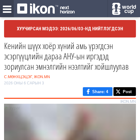
ХУУЧИРСАН МЭДЭЭ: 2026/06/03-НД НИЙТЛЭГДСЭН
Кенийн шүүх хоёр хүний амь үрэгдсэн
эсэргүүцлийн дараа АНУ-ын иргэдэд
зориулсан эмнэлгийн нээлтийг хойшлуулав
С.МӨНХЦЭЦЭГ, IKON.MN
2026 ОНЫ 6 САРЫН 3
Share
: 4
Post
IKON.MN