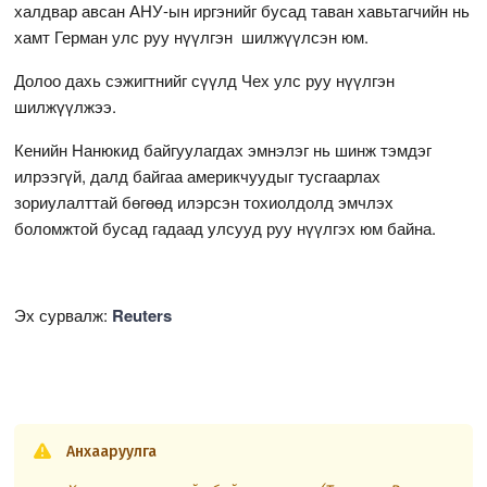
халдвар авсан АНУ-ын иргэнийг бусад таван хавьтагчийн нь
хамт Герман улс руу нүүлгэн шилжүүлсэн юм.
Долоо дахь сэжигтнийг сүүлд Чех улс руу нүүлгэн
шилжүүлжээ.
Кенийн Нанюкид байгуулагдах эмнэлэг нь шинж тэмдэг
илрээгүй, далд байгаа америкчуудыг тусгаарлах
зориулалттай бөгөөд илэрсэн тохиолдолд эмчлэх
боломжтой бусад гадаад улсууд руу нүүлгэх юм байна.
Эх сурвалж:
Reuters
Анхааруулга