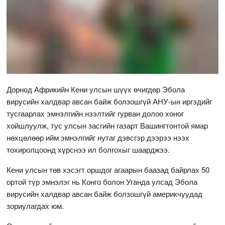
Дорнод Африкийн Кени улсын шүүх өчигдөр Эбола
вирусийн халдвар авсан байж болзошгүй АНУ-ын иргэдийг
тусгаарлах эмнэлгийн нээлтийг гурван долоо хоног
хойшлуулж, тус улсын засгийн газарт Вашингтонтой ямар
нөхцөлөөр ийм эмнэлгийг нутаг дэвсгэр дээрээ нээх
тохиролцоонд хүрснээ ил болгохыг шаарджээ.
Кени улсын төв хэсэгт оршдог агаарын баазад байрлах 50
ортой түр эмнэлэг нь Конго болон Уганда улсад Эбола
вирусийн халдвар авсан байж болзошгүй америкчуудад
зориулагдах юм.