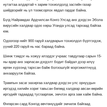
нутагтаа алдартай ч зарим тохиолдолд засгийн газар
шийдвэрийг нь үл тоомсорлох явдал гардаг байна.
Бүгд Найрамдах Ардчилсан Конго Улсад анх дэгдсэн Эбола
вирусийн халдвар одоо хөрш Уганда улсад тархаад байгаа
юм.
Одоогоор нийт 900 гаруй халдварын тохиолдол бүртгэгдэж,
үүний 220 гаруй нь нас бараад байна.
Шинж тэмдэг нь хожуу илэрдэг учраас тавдугаар сарын 15-
ны өдөр анх зарласан дэгдэлт бодит байдал дээр илүү
өргөн хүрээнд тархсан байж болзошгүйг мэргэжилтнүүд
анхааруулж байгаа.
Трампын засаг захиргаа халдвар дэгдсэн улс орнуудын
иргэдэд хилийн хориг тавьсан бөгөөд халдвар авсан өөрийн
иргэдийг гадаадад тусгаарлаж, эмчлэх арга зам хайж байна.
Өнгөрсөн сард Конгод өвчтөнүүдийг эмчилж байгаад