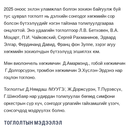
2025 оноос эхлэн уламжлал болгон зохион байгуулж буй
тус цуврал тоглолт нь дэлхийн сонгодог хөгжмийн сор
болсон бүтээлүүдийг нэгэн тайзнаа толилуулдгаараа
онцлогтой. Энэ удаагийн тоглолтоор Л.В. Бетховен, В.А.
Моцарт, П.И. Чайковский, Сергей Рахманинов, Эдвард
Элгар, Фердинанд Давид, Франц фон Зуппе, зэрэг агуу
хөгжмийн зохиолчдын бүтээлүүд эгшиглэх юм.
Мөн виолончель хөгжимчин Д.Амармэнд., гобой хөгжимчин
Г.Долгорсүрэн, тромбон хөгжимчин Э.Хүслэн-Эрдэнэ нар
гоцлон тоглоно.
Тоглолтыг Д.Нямдаш /МУУГЗ/, Ж.Доржсүрэн, Т.Пүрэвсүх,
Г.Шинэбаяр нар удирдан толилуулах бөгөөд симфони
оркестрын сүр хүч, сонгодог урлагийн гайхамшгийг үзэгч,
сонсогчдод мэдрүүлэх болно.
ТОГЛОЛТЫН МЭДЭЭЛЭЛ