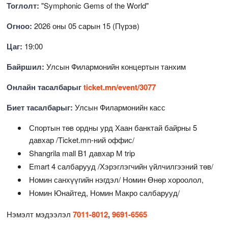
Тоглолт:
"Symphonic Gems of the World"
Огноо:
2026 оны 05 сарын 15 (Пүрэв)
Цаг:
19:00
Байршил:
Улсын Филармонийн концертын танхим
Онлайн тасалбарыг
ticket.mn/event/3077
Биет тасалбарыг:
Улсын Филармонийн касс
Спортын төв ордны урд Хаан банктай байрны 5
давхар /Ticket.mn-ний оффис/
Shangrila mall B1 давхар М trip
Emart 4 салбарууд /Хэрэглэгчийн үйлчилгээний төв/
Номин санхүүгийн нэгдэл/ Номин Өнөр хороолол,
Номин Юнайтед, Номин Макро салбарууд/
Нэмэлт мэдээлэл
7011-8012
,
9691-6565