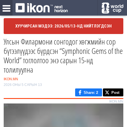
ХУУЧИРСАН МЭДЭЭ: 2026/05/13-НД НИЙТЛЭГДСЭН
Улсын Филармони сонгодог хөгжмийн сор
бүтээлүүдээс бүрдсэн “Symphonic Gems of the
World” тоглолтоо энэ сарын 15-нд
толилуулна
IKON.MN
2026 ОНЫ 5 САРЫН 13
Share
: 2
Post
IKON.MN