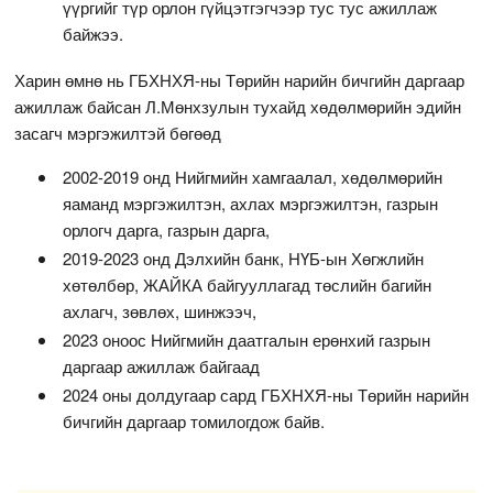
үүргийг түр орлон гүйцэтгэгчээр тус тус ажиллаж
байжээ.
Харин өмнө нь ГБХНХЯ-ны Төрийн нарийн бичгийн даргаар
ажиллаж байсан Л.Мөнхзулын тухайд хөдөлмөрийн эдийн
засагч мэргэжилтэй бөгөөд
2002-2019 онд Нийгмийн хамгаалал, хөдөлмөрийн
яаманд мэргэжилтэн, ахлах мэргэжилтэн, газрын
орлогч дарга, газрын дарга,
2019-2023 онд Дэлхийн банк, НҮБ-ын Хөгжлийн
хөтөлбөр, ЖАЙКА байгууллагад төслийн багийн
ахлагч, зөвлөх, шинжээч,
2023 оноос Нийгмийн даатгалын ерөнхий газрын
даргаар ажиллаж байгаад
2024 оны долдугаар сард ГБХНХЯ-ны Төрийн нарийн
бичгийн даргаар томилогдож байв.