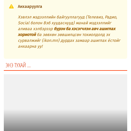
Анхааруулга
Хэвлэл мэдээллийн байгууллагууд (Телевиз, Радио,
Social болон Вэб хуудаснууд) манай мэдээллийг
аливаа хэлбэрээр
бүрэн ба хэсэгчлэн авч ашиглах
хориотой
ба зөвхөн зөвшилцсөн тохиолдолд эх
сурвалжийг (ikon.mn) дурдах замаар ашиглах ёстойг
анхаарна уу!
ЭНЭ ТУХАЙ ...