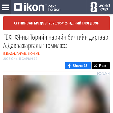
ХУУЧИРСАН МЭДЭЭ: 2026/05/12-НД НИЙТЛЭГДСЭН
ГБХНХЯ-ны Төрийн нарийн бичгийн даргаар
А.Даваажаргалыг томилжээ
Б.БАДАМГАРАВ, IKON.MN
2026 ОНЫ 5 САРЫН 12
Share
: 13
Post
IKON.MN