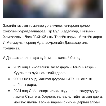
Засгийн газрын томилгоо үргэлжилж, өнгөрсөн долоо
хоногийн хуралдаанаараа Гэр Бүл, Хөдөлмөр, Нийгмийн
Хамгааллын Яам(ГБХНХЯ)-ны Төрийн нарийн бичгийн дарга
Л.Мөнхзулын оронд Адъяасүрэнгийн Даваажаргалыг
томилжээ.
А.Даваажаргал нь эрх зүйч мэргэжилтэй бөгөөд
2019 онд Нийслэлийн Засаг даргын Тамгын газрын
Хууль, эрх зүйн хэлтсийн дарга,
2021-2023 онд Баянгол дүүргийн ИТХ-ын ажлын
албаны дарга,
2024 онд Соёл, спорт, аялал жуулчлал, залуучуудын
яамны Стратеги, бодлого, төлөвлөлтийн газрын дарга,
мөн тус яамны Төрийн нарийн бичгийн даргын албан