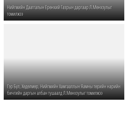
Нийгмийн Даатгалын Ерөнхий Газрын даргаар Л.Мөнхзулыг
томилжээ
Гэр Бүл, Хөдөлмөр, Нийгмийн Хамгааллын Яамны төрийн нарийн
бичгийн даргын албан тушаалд Л.Мөнхзулыг томилжээ