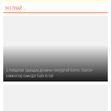
ЭНЭ ТУХАЙ ...
Б.Найдалаа: Цаашдаа дулааны тоолууртай болно. Тоолсон
хэмжээгээр хэмнэдэг байх ёстой