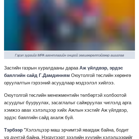
Гэрэл зургийг MPA агентлагийн онцгой зөвшөөрөлтэйгөөр ашиглав
Засгийн газрын хуралдааны дараа
Аж үйлдвэр, эрдэс
баялгийн сайд Г.Дамдинням
Оюутолгой төслийн хөрөнгө
оруулалтын гэрээний асуудлаар мэдээлэл хийлээ.
Оюутолгой төслийн менежментийн төлбөртэй холбоотой
асуудлыг бууруулах, засаглалыг сайжруулах чиглэлд арга
хэмжээ авах хэлэлцээр хийх Ажлын хэсгийг Аж үйлдвэр,
эрдэс баялгийн сайд ахалж буй.
Тэрбээр
"Хэлэлцээр маш эрчимтэй явагдаж байна, бодит
үр дүнтэй байна. Нэгдүгээрт зээлийн хүүгийн хэлэлцээрийг