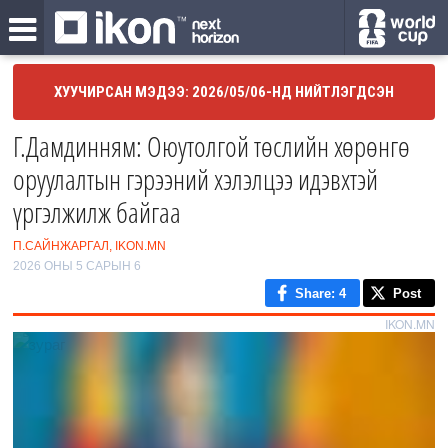
ХУУЧИРСАН МЭДЭЭ: 2026/05/06-НД НИЙТЛЭГДСЭН
Г.Дамдинням: Оюутолгой төслийн хөрөнгө
оруулалтын гэрээний хэлэлцээ идэвхтэй
үргэлжилж байгаа
П.САЙНЖАРГАЛ, IKON.MN
2026 ОНЫ 5 САРЫН 6
Share
: 4
Post
IKON.MN