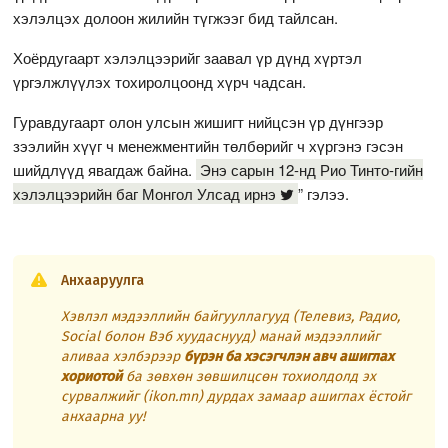
хэлэлцэх долоон жилийн түгжээг бид тайлсан.
Хоёрдугаарт хэлэлцээрийг заавал үр дүнд хүртэл
үргэлжлүүлэх тохиролцоонд хүрч чадсан.
Гуравдугаарт олон улсын жишигт нийцсэн үр дүнгээр
зээлийн хүүг ч менежментийн төлбөрийг ч хүргэнэ гэсэн
шийдлүүд явагдаж байна.
Энэ сарын 12-нд Рио Тинто-гийн
хэлэлцээрийн баг Монгол Улсад ирнэ
” гэлээ.
Анхааруулга
Хэвлэл мэдээллийн байгууллагууд (Телевиз, Радио,
Social болон Вэб хуудаснууд) манай мэдээллийг
аливаа хэлбэрээр
бүрэн ба хэсэгчлэн авч ашиглах
хориотой
ба зөвхөн зөвшилцсөн тохиолдолд эх
сурвалжийг (ikon.mn) дурдах замаар ашиглах ёстойг
анхаарна уу!