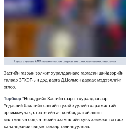
Гэрэл зургийг MPA агентлагийн онцгой зөвшөөрөлтэйгөөр ашиглав
Засгийн газрын ээлжит хуралдаанаас гаргасан шийдвэрийн
талаар ЗГХЭГ-ын дэд дарга Д.Цолмон дараах мэдээллийг
өглөө.
Тэрбээр
“Өнөөдрийн Засгийн газрын хуралдаанаар
Үндэсний баялгийн сангийн тухай хуулийн хэрэгжилтийг
эрчимжүүлэх, стратегийн ач холбогдолтой ашигт
малтмалын ордын төрийн эзэмшлийн хувь хэмжээг тогтоох
хэлэлцээний явцын талаар танилцууллаа.