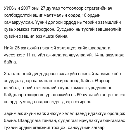
УИХ-ын 2007 оны 27 дугаар тогтоолоор стратегийн ач
холбогдолтой ашиг малтмалын ордод 16 ордын
хамааруулсан. Үүний долоон ордод нь төрийн эзэмшлийн
хувь хэмжээ тогтоогдсон. Бусдынх нь тусгай зөвшөөрлийг
хувийн хэвшил эзэмшиж байна.
Нийт 25 аж ахуйн нэгжтэй хэлэлцээ хийх шаардлага
үүссэнээс 11 нь үйл ажиллагаа явуулаагүй, 14 нь ажиллаж
байна.
Хэлэлцээний дүнд дөрвөн аж ахуйн нэгжтэй зармын хоёр
асуудал дээр харилцан тохиролцоод байна. Өөрөөр
хэлбэл, төрийн эзэмшлийн хувь хэмжээг урьдчилсан
байдлаар тохироод, үр өгөөжийн нь 60 хувьтай тэнцэх хэсэг
нь ард түмэнд ногдоно гэдэг дээр тохирсон.
Зарим аж ахуйн нэгж энэхүү хэлэлцээнд идэвхгүй оролцож
байна. Шаардлага тайлан, судалгааг ирүүлэхгүй байгаагаас
тухайн ордын өгөөжийг тооцох, санхүүгийн загвар