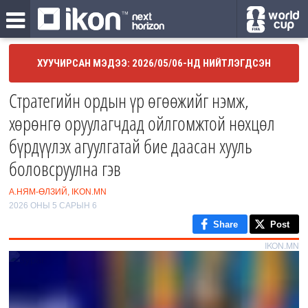
ХУУЧИРСАН МЭДЭЭ: 2026/05/06-НД НИЙТЛЭГДСЭН
Стратегийн ордын үр өгөөжийг нэмж,
хөрөнгө оруулагчдад ойлгомжтой нөхцөл
бүрдүүлэх агуулгатай бие даасан хууль
боловсруулна гэв
А.НЯМ-ӨЛЗИЙ, IKON.MN
2026 ОНЫ 5 САРЫН 6
Share
Post
IKON.MN