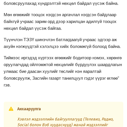
боловсруулахад хүндрэлтэй нөхцөл байдал үүсэж байна.
Мөн өгөөжийг тооцох нэгдсэн аргачлал нэгдсэн байдлаар
байхгүй учраас зарим орд дээр харилцан адилгүй тооцох
нөхцөл байдал үүсэж байгаа.
Түүнчлэн ТЭЗҮ шинэчлэн батлагдаагүй учраас эдгээр аж
ахуйн нэгжүүдтэй хэлэлцээ хийх боломжгүй болоод байна.
Тиймээс иргэдэд хүртээх өгөөжийг бодитоор нэмэх, хөрөнгө
оруулагчдад ойлгомжтой нөхцөлийг бүрдүүлэх шаардлагын
улмаас бие даасан хуулийг төслийг нэн яаралтай
боловсруулж, Засгийн газарт танилцуул гэдэг үүрэг өглөө”
гэв.
Анхааруулга
Хэвлэл мэдээллийн байгууллагууд (Телевиз, Радио,
Social болон Вэб хуудаснууд) манай мэдээллийг