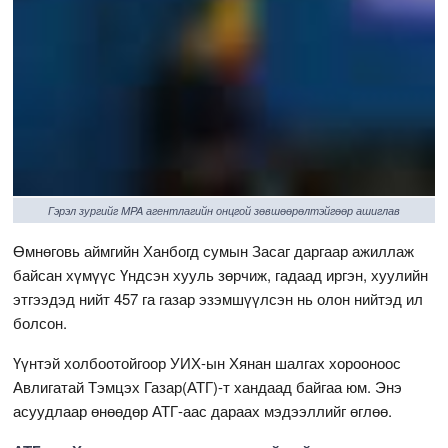
Гэрэл зургийг MPA агентлагийн онцгой зөвшөөрөлтэйгөөр ашиглав
Өмнөговь аймгийн Ханбогд сумын Засаг даргаар ажиллаж
байсан хүмүүс Үндсэн хууль зөрчиж, гадаад иргэн, хуулийн
этгээдэд нийт 457 га газар эзэмшүүлсэн нь олон нийтэд ил
болсон.
Үүнтэй холбоотойгоор УИХ-ын Хянан шалгах хорооноос
Авлигатай Тэмцэх Газар(АТГ)-т хандаад байгаа юм. Энэ
асуудлаар өнөөдөр АТГ-аас дараах мэдээллийг өглөө.