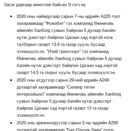
Засаг даргаар ажиллаж байсан Э гэгч нь
2020 оны наймдугаар сарын 7-ны өдрийн А225 тоот
захирамжаар "Фүжибит" гэх компанид Өмнөговь
аймгийн Ханбогд сумын Хайрхан 5 дугаар багийн
нутаг дэвсгэрт байрлах Цагаан хад нэртэй нэгж
талбарын газарт 13.6 га газар хууль бусаар
эзэмшүүлсэн, "Изий транспорт" гэх компанид
Өмнөговь аймгийн Ханбогд сумын Хайрхан 5 дугаар
багийн нутаг дэвсгэрт байрлах Цагаан хад нэртэй
газарт 14.5 га газрыг хууль бусаар эзэмшүүлсэн
2020 оны есдүгээр сарын 29-ний өдрийн А249
дугаартай захирамжаар "Силвер титан
интернэйшнл" компанид Өмнөговь аймгийн Ханбогд
сумын Хайрхан 5 дугаар багийн нутаг дэвсгэрт
байрлах Цагаан хад нэртэй газарт 13 га газар
эзэмшүүлсэн.
2020 оны арваннэгдүгээр сарын 5-ны өдрийн А295
дугаартай захирамжаар "Бат-Орших баян" гэдэг