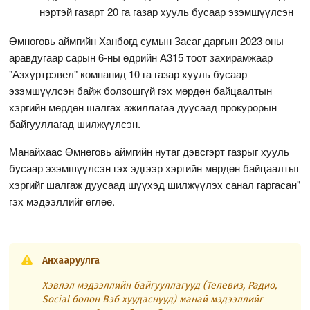
нэртэй газарт 20 га газар хууль бусаар эзэмшүүлсэн
Өмнөговь аймгийн Ханбогд сумын Засаг даргын 2023 оны
аравдугаар сарын 6-ны өдрийн А315 тоот захирамжаар
"Азхуртрэвел" компанид 10 га газар хууль бусаар
эзэмшүүлсэн байж болзошгүй гэх мөрдөн байцаалтын
хэргийн мөрдөн шалгах ажиллагаа дуусаад прокурорын
байгууллагад шилжүүлсэн.
Манайхаас Өмнөговь аймгийн нутаг дэвсгэрт газрыг хууль
бусаар эзэмшүүлсэн гэх эдгээр хэргийн мөрдөн байцаалтыг
хэргийг шалгаж дуусаад шүүхэд шилжүүлэх санал гаргасан"
гэх мэдээллийг өглөө.
Анхааруулга
Хэвлэл мэдээллийн байгууллагууд (Телевиз, Радио,
Social болон Вэб хуудаснууд) манай мэдээллийг