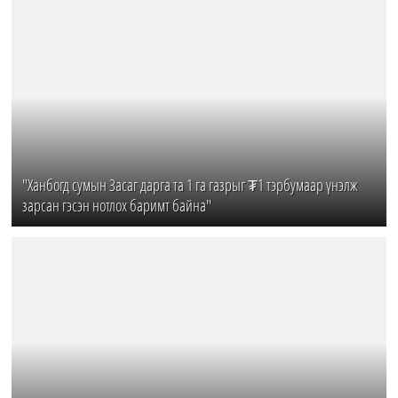
"Ханбогд сумын Засаг дарга та 1 га газрыг ₮1 тэрбумаар үнэлж
зарсан гэсэн нотлох баримт байна"