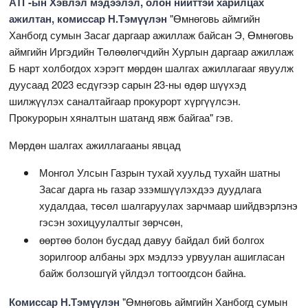
АТГ-ын Хэвлэл мэдээлэл, олон нийттэй харилцах
ажилтан, комиссар Н.Тэмүүлэн
"Өмнөговь аймгийн
Ханбогд сумын Засаг даргаар ажиллаж байсан Э, Өмнөговь
аймгийн Иргэдийн Төлөөлөгчдийн Хурлын даргаар ажиллаж
Б нарт холбогдох хэрэгт мөрдөн шалгах ажиллагааг явуулж
дуусаад 2023 есдүгээр сарын 23-ны өдөр шүүхэд
шилжүүлэх саналтайгаар прокурорт хүргүүлсэн.
Прокурорын хяналтын шатанд явж байгаа" гэв.
Мөрдөн шалгах ажиллагааны явцад
Монгол Улсын Газрын тухай хуульд тухайн шатны
Засаг дарга нь газар эзэмшүүлэхдээ дуудлага
худалдаа, төсөл шалгаруулах зарчмаар шийдвэрлэнэ
гэсэн зохицуулалтыг зөрчсөн,
өөртөө болон бусдад давуу байдал бий болгох
зорилгоор албаны эрх мэдлээ урвуулан ашигласан
байж болзошгүй үйлдэл тогтоогдсон байна.
Комиссар Н.Тэмүүлэн
"Өмнөговь аймгийн Ханбогд сумын