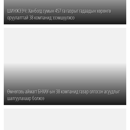
ШИНЖЭЭЧ: Ханбогд сумын 457 га газрыг гадаадын хөрөнгө
оруулалттай 38 компанид эзэмшүүлжээ
Өмнөговь аймагт БНХАУ-ын 38 компанид газар олгосон асуудлыг
шалгуулахаар болжээ