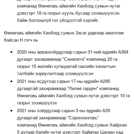
компанид Өмнөговь аймгийн Ханбогд сумын нутаг
дэвсгэрт 18 га газрыг хууль бусаар эзэмшүүлсэн
байж болзошгүй гэх үйлдэлтэй хэргийг.
Өмнөговь аймгийн Ханбогд сумын Засаг даргаар ажиллаж
байсан Н гэгч нь
2020 оны арванхоёрдугаар сарын 31-ний өдрийн А364
дугаарт захирамжаар "Санапита" компанид 20 га
газрыг 15 жилийн хугацаатай гаалийн хяналтын
талбайн зориулалтаар эзэмшүүлсэн
2021 оны есдүгээр сарын 17-ны өдрийн А295
дугаартай захирамжаар "Лилия гарден" компанид
Өмнөговь аймгийн Ханбогд сумын нутаг дэвсгэрт 10 га
газрыг эзэмшүүлэх
2021 оны хоёрдугаар сарын 3-ны өдрийн А30
дугаартай захирамжаар "Соронзонговь"
компанид Өмнөговь аймгийн Ханбогд сумын Хайрхан
5 дугаар багийн нутаг дэвсгэрт байрлах Цагаан хад