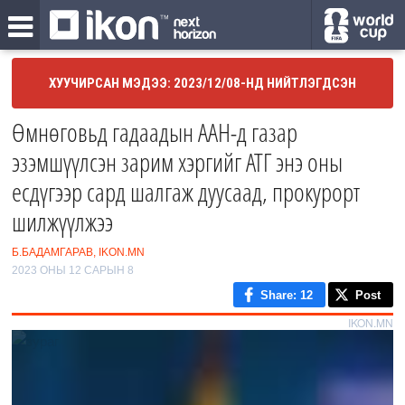
ХУУЧИРСАН МЭДЭЭ: 2023/12/08-НД НИЙТЛЭГДСЭН
Өмнөговьд гадаадын ААН-д газар
эзэмшүүлсэн зарим хэргийг АТГ энэ оны
есдүгээр сард шалгаж дуусаад, прокурорт
шилжүүлжээ
Б.БАДАМГАРАВ, IKON.MN
2023 ОНЫ 12 САРЫН 8
Share
: 12
Post
IKON.MN