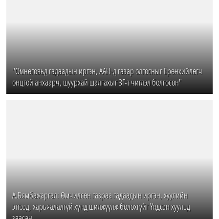
"Өмнөговьд гадаадын иргэн, ААН-д газар олгосныг Ерөнхийлөгч
онцгой анхаарч, шуурхай шалгахыг ЗГ-т чиглэл болгосон"
А.Бямбажаргал: Өмчилсөн газраа гадаадын иргэн, хуулийн
этгээд, харьяалалгүй хүнд шилжүүлж болохгүйг Үндсэн хуульд
заасан