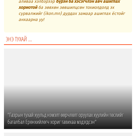
аливаа хэлбэрээр
бүрэн ба хэсэгчлэн авч ашиглах
хориотой
ба зөвхөн зөвшилцсөн тохиолдолд эх
сурвалжийг (ikon.mn) дурдах замаар ашиглах ёстойг
анхаарна уу!
ЭНЭ ТУХАЙ ...
"Газрын тухай хуульд нэмэлт өөрчлөлт оруулах хуулийн төслийг
баталбал Ерөнхийлөгч хориг тавихаа мэдэгдсэн"