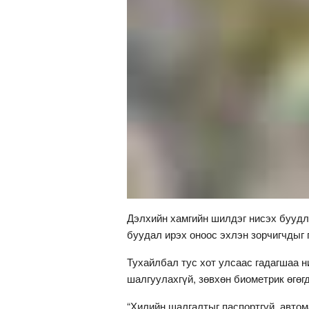
Дэлхийн хамгийн шилдэг нисэх буудл
буудал ирэх оноос эхлэн зорчигчдыг 
Тухайлбал тус хот улсаас гадагшаа н
шалгуулахгүй, зөвхөн биометрик өгөг
“Хилийн шалгалтыг паспортгүй, авто