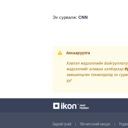
Эх сурвалж:
CNN
Анхааруулга
Хэвлэл мэдээллийн байгууллагуу
мэдээллийг аливаа хэлбэрээр
б
зөвшилцсөн тохиолдолд эх сурв
уу!
Бидний тухай
Үйлчилгээний нөхцөл
Редак
|
|