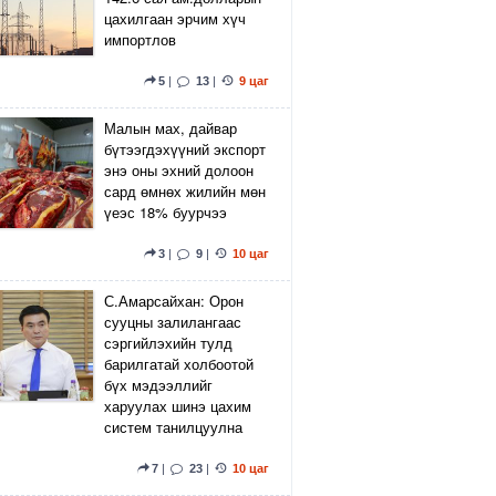
цахилгаан эрчим хүч
импортлов
5
|
13
|
9 цаг
Малын мах, дайвар
бүтээгдэхүүний экспорт
энэ оны эхний долоон
сард өмнөх жилийн мөн
үеэс 18% буурчээ
3
|
9
|
10 цаг
С.Амарсайхан: Орон
сууцны залилангаас
сэргийлэхийн тулд
барилгатай холбоотой
бүх мэдээллийг
харуулах шинэ цахим
систем танилцуулна
7
|
23
|
10 цаг