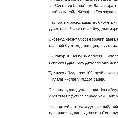
нэг Сингапур болно” гэж Даваа гараг
холбооны сайд Жозефин Тео зарласа
Паспортын оронд ашиглах биометрик 
үүсэх гэнэ. Чанги нисэх буудлын зар
Системд нэгэнт үүссэн зорчигчдын ца
тээшний бүртгэлд, онгоцонд суух тас
Сингапурын Чанги нь дэлхийн шилдэг
эрэмбэлэгддэг, бас дэлхийн хамгийн 
Тус нисэх буудлаас 100 гаруй авиа к
чиглэлд нислэг үйлддэг байна.
Энэ оны зургаадугаар сард Чанги буу
2020 оны нэгдүгээр сараас хойш анх 
Паспортгүй автоматжуулсан шийдлийн
түвшиндээ хурдан хүрнэ гэж Сингапу