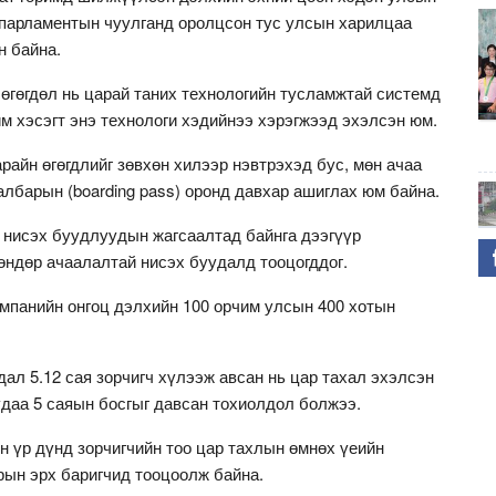
т парламентын чуулганд оролцсон тус улсын харилцаа
н байна.
өгөгдөл нь царай таних технологийн тусламжтай системд
им хэсэгт энэ технологи хэдийнээ хэрэгжээд эхэлсэн юм.
райн өгөгдлийг зөвхөн хилээр нэвтрэхэд бус, мөн ачаа
албарын (boarding pass) оронд давхар ашиглах юм байна.
 нисэх буудлуудын жагсаалтад байнга дээгүүр
өндөр ачаалалтай нисэх буудалд тооцогддог.
омпанийн онгоц дэлхийн 100 орчим улсын 400 хотын
дал 5.12 сая зорчигч хүлээж авсан нь цар тахал эхэлсэн
удаа 5 саяын босгыг давсан тохиолдол болжээ.
 үр дүнд зорчигчийн тоо цар тахлын өмнөх үеийн
рын эрх баригчид тооцоолж байна.