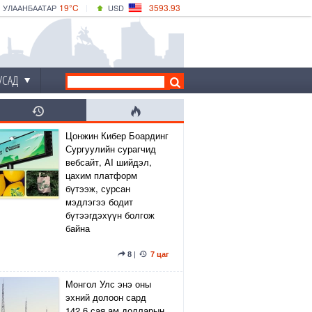
19°C
3593.93
УЛААНБААТАР
USD
|
21°C
ДАРХАН
532.39
CNY
18°C
ЭРДЭНЭТ
4149.01
EUR
УСАД
Цонжин Кибер Боардинг
Сургуулийн сурагчид
вебсайт, AI шийдэл,
цахим платформ
бүтээж, сурсан
мэдлэгээ бодит
бүтээгдэхүүн болгож
байна
8
|
7 цаг
Монгол Улс энэ оны
эхний долоон сард
142.6 сая ам.долларын