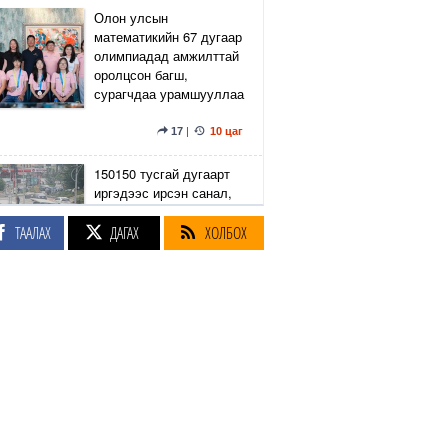
Олон улсын
математикийн 67 дугаар
олимпиадад амжилттай
оролцсон багш,
сурагчдаа урамшууллаа
17
|
10 цаг
150150 тусгай дугаарт
иргэдээс ирсэн санал,
гомдлыг нийслэлийн
эрх бүхий 23 албан
ТААЛАХ
ДАГАХ
ХОЛБОХ
тушаалтан хэрхэн
шийдвэрлэснийг
хянадаг болно
8
|
10 цаг
З.Төмөртөмөө: Хэн
нэгний харилцаа
хандлага, үл тоосон
байдлаас болж өргөдөл
нэмэгдэж байна