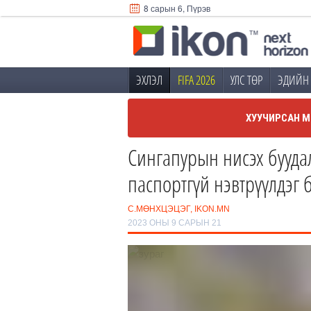
8 сарын 6, Пүрэв
ЭХЛЭЛ
FIFA 2026
УЛС ТӨР
ЭДИЙН 
ХУУЧИРСАН М
Сингапурын нисэх бууда
паспортгүй нэвтрүүлдэг 
С.МӨНХЦЭЦЭГ, IKON.MN
2023 ОНЫ 9 САРЫН 21