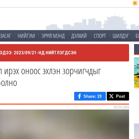
ЗАСАГ
НИЙГЭМ
ЭРҮҮЛ МЭНД
ДЭЛХИЙ
СПОРТ
ШИЛДЭГ
Б
ЭДЭЭ: 2023/09/21-НД НИЙТЛЭГДСЭН
л ирэх оноос эхлэн зорчигчдыг
болно
Share
: 19
Post
IKON.MN