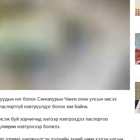
уудын нэг болох Сингапурын Чанги олон улсын нисэх
паспортгүй нэвтрүүлдэг болох юм байна.
исэж буй зорчигчид хилээр нэвтрэхдээ паспортоо
длөөрөө нэвтрэхээр болжээ.
мат горимд шилжүүлсэн дэлхийн эхний цөөн хэдэн улсын