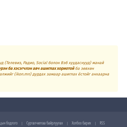
д (Телевиз, Радио, Social болон Вэб хуудаснууд) манай
үрэн ба хэсэгчлэн авч ашиглах хориотой
ба зөвхөн
алжийг (ikon.mn) дурдах замаар ашиглах ёстойг анхаарна
цын бодлого
Сурталчилгаа байрлуулах
Холбоо барих
RSS
|
|
|