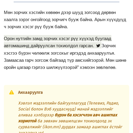
Мөн зорчих хэсгийн хөвөөн дээр шууд зогсоод дөрвөн
хаалга зэрэг онгойгоод зорчигч бууж байна. Арын хүүхдүүд
ч зорчих хэсэг рүү бууж байна.
Орон нутгийн замд зорчих хэсэг рүү хүүхэд буугаад
автомашинд дайруулсан тохиолдол гарсан.
Зорчих
хэсгээ бүрэн чөлөөлж зогсохыг иргэдэд анхааруулъя.
Замаасаа гарч зогсож байгаад түр амсхийгээрэй. Мөн шөнө
оройн цагаар гэрлээ шилжүүлээрэй" хэмээн зөвлөлөө.
Анхааруулга
Хэвлэл мэдээллийн байгууллагууд (Телевиз, Радио,
Social болон Вэб хуудаснууд) манай мэдээллийг
аливаа хэлбэрээр
бүрэн ба хэсэгчлэн авч ашиглах
хориотой
ба зөвхөн зөвшилцсөн тохиолдолд эх
сурвалжийг (ikon.mn) дурдах замаар ашиглах ёстойг
анхаарна уу!