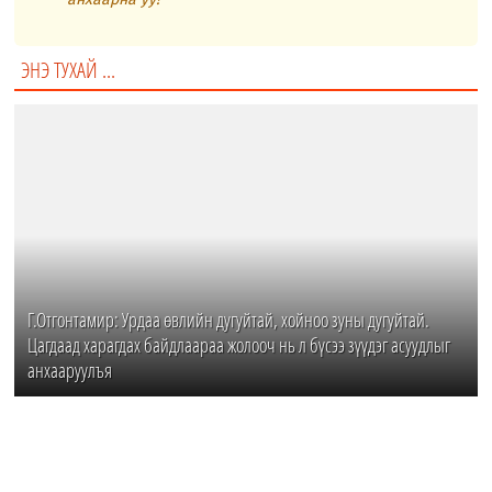
ЭНЭ ТУХАЙ ...
Г.Отгонтамир: Урдаа өвлийн дугуйтай, хойноо зуны дугуйтай.
Цагдаад харагдах байдлаараа жолооч нь л бүсээ зүүдэг асуудлыг
анхааруулъя