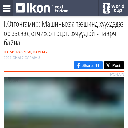
Г.Отгонтамир: Машиныхаа тээшинд хүүхдэдээ
ор засаад өгчихсөн эцэг, эхчүүдтэй ч таарч
байна
П.САЙНЖАРГАЛ, IKON.MN
2026 ОНЫ 7 САРЫН 8
Share
: 44
Post
IKON.MN