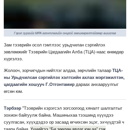
Гэрэл зургийг MPA агентлагийн онцгой зөвшөөрөлтэйгөөр ашиглав
Зам тээврийн осол гэмтлээс урьдчилан сэргийлэх
зөвлөмжийг Тээврийн Цагдаагийн Алба (ТЦА)-наас өнөөдөр
хүргэлээ.
Жолооч, зорчигчдын нийтлэг алдаа, зөрчлийн талаар
ТЦА-
ны Урьдчилсан сэргийлэх хэлтсийн ахлах мэргэжилтэн,
цагдаагийн хошууч Г.Отгонтамир
дараах анхааруулгыг
өгсөн юм.
Тэрбээр
"Тээврийн хэрэгсэл зогсоогоод хяналт шалгалтыг
зохион байгуулж байна. Машиныхаа тээшинд хүүхдээ
суулгасан, хүүхдэдээ ор засаад өгчихсөн эцэг, эхчүүдтэй ч
таарч байна.
Үүнийгээ “Би зөөлөн явдаг юм аа” гэж