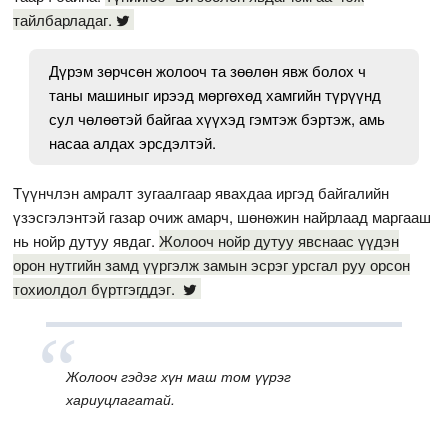
тайлбарладаг.
Дүрэм зөрчсөн жолооч та зөөлөн явж болох ч
таны машиныг ирээд мөргөхөд хамгийн түрүүнд
сул чөлөөтэй байгаа хүүхэд гэмтэж бэртэж, амь
насаа алдах эрсдэлтэй.
Түүнчлэн амралт зугаалгаар явахдаа иргэд байгалийн
үзэсгэлэнтэй газар очиж амарч, шөнөжин найрлаад маргааш
нь нойр дутуу явдаг.
Жолооч нойр дутуу явснаас үүдэн
орон нутгийн замд үүргэлж замын эсрэг урсгал руу орсон
тохиолдол бүртгэгддэг.
Жолооч гэдэг хүн маш том үүрэг
хариуцлагатай.