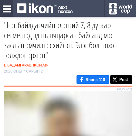
"Нэг байлдагчийн элэгний 7, 8 дугаар
сегментэд эд нь няцарсан байсанд мэс
заслын эмчилгээ хийсэн. Элэг бол нөхөн
төлждөг эрхтэн"
Б.БАДАМГАРАВ, IKON.MN
2026 ОНЫ 7 САРЫН 2
Share
: 110
Post
IKON.MN