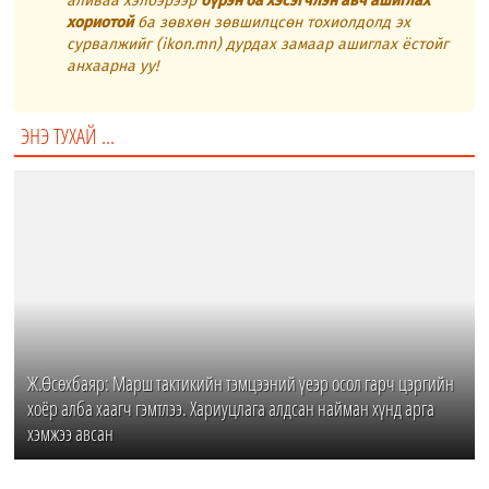
аливаа хэлбэрээр
бүрэн ба хэсэгчлэн авч ашиглах
хориотой
ба зөвхөн зөвшилцсөн тохиолдолд эх
сурвалжийг (ikon.mn) дурдах замаар ашиглах ёстойг
анхаарна уу!
ЭНЭ ТУХАЙ ...
Ж.Өсөхбаяр: Марш тактикийн тэмцээний үеэр осол гарч цэргийн
хоёр алба хаагч гэмтлээ. Хариуцлага алдсан найман хүнд арга
хэмжээ авсан