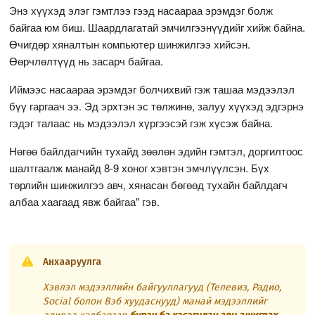
Энэ хүүхэд элэг гэмтлээ гээд насаараа эрэмдэг болж
байгаа юм биш. Шаардлагатай эмчилгээнүүдийг хийж байна.
Өчигдөр хяналтын компьютер шинжилгээ хийсэн.
Өөрчлөлтүүд нь засарч байгаа.
Иймээс насаараа эрэмдэг болчихвий гэж ташаа мэдээлэл
бүү гаргаач ээ. Эд эрхтэн эс төлжинө, залуу хүүхэд эдгэрнэ
гэдэг талаас нь мэдээлэл хүргээсэй гэж хүсэж байна.
Нөгөө байлдагчийн тухайд зөөлөн эдийн гэмтэл, доргилтоос
шалтгаалж манайд 8-9 хоног хэвтэн эмчлүүлсэн. Бүх
төрлийн шинжилгээ авч, хянасан бөгөөд тухайн байлдагч
албаа хаагаад явж байгаа" гэв.
Анхааруулга
Хэвлэл мэдээллийн байгууллагууд (Телевиз, Радио,
Social болон Вэб хуудаснууд) манай мэдээллийг