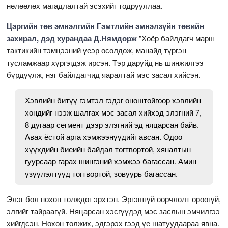
нөлөөлөх магадлалтай эсэхийг тодрууллаа.
Цэргийн төв эмнэлгийн Гэмтлийн эмнэлзүйн төвийн
захирал, дэд хурандаа Д.Нямдорж
"Хоёр байлдагч марш
тактикийн тэмцээний үеэр осолдож, манайд түргэн
тусламжаар хүргэгдэж ирсэн. Тэр даруйд нь шинжилгээ
бүрдүүлж, нэг байлдагчид яаралтай мэс засал хийсэн.
Хэвлийн битүү гэмтэл гэдэг оноштойгоор хэвлийн
хөндийг нээж шалгах мэс засал хийхэд элэгний 7,
8 дугаар сегмент дээр элэгний эд няцарсан байв.
Авах ёстой арга хэмжээнүүдийг авсан. Одоо
хүүхдийн биеийн байдал тогтвортой, хяналтын
гуурсаар гарах шингэний хэмжээ багассан. Амин
үзүүлэлтүүд тогтвортой, зовуурь багассан.
Элэг бол нөхөн төлждөг эрхтэн. Эргэшгүй өөрчлөлт ороогүй,
элгийг тайраагүй. Няцарсан хэсгүүдэд мэс заслын эмчилгээ
хийгдсэн. Нөхөн төлжих, эдгэрэх гээд үе шатуудаараа явна.