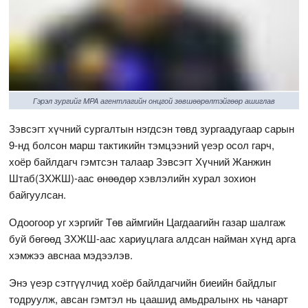
Гэрэл зургийг MPA агентлагийн онцгой зөвшөөрөлтэйгөөр ашиглав
Зэвсэгт хүчний сургалтын нэгдсэн төвд зургаадугаар сарын
9-нд болсон марш тактикийн тэмцээний үеэр осол гарч,
хоёр байлдагч гэмтсэн талаар Зэвсэгт Хүчний Жанжин
Штаб(ЗХЖШ)-аас өнөөдөр хэвлэлийн хурал зохион
байгуулсан.
Одоогоор уг хэргийг Төв аймгийн Цагдаагийн газар шалгаж
буй бөгөөд ЗХЖШ-аас хариуцлага алдсан найман хүнд арга
хэмжээ авснаа мэдээлэв.
Энэ үеэр сэтгүүлчид хоёр байлдагчийн биеийн байдлыг
тодруулж, авсан гэмтэл нь цаашид амьдралынх нь чанарт