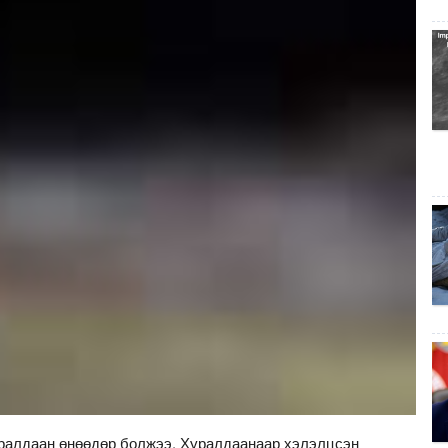
уралдаан өнөөдөр болжээ. Хуралдаанаар хэлэлцсэн