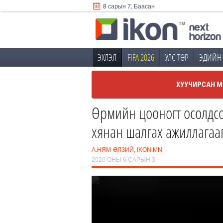
8 сарын 7, Баасан
ЭХЛЭЛ
FIFA 2026
УЛС ТӨР
ЭДИЙН 
ХУУЧИРСАН М
Өрмийн цооногт осолдсо
хянан шалгах ажиллагаа
А.НЯМ-ӨЛЗИЙ, IKON.MN
2026 ОНЫ 6 САРЫН 3