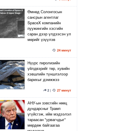
Өмнөд Солонгосын
сансрын агентлаг
SpaceX компанийн
пуужингийн хэсгийн
саран дээр үлдээсэн ул
мөрийг үзүүлэв
24 минут
Нүүрс пиролизийн
үйлдвэрийг төр, хувийн
хэвшлийн түншлэлээр
барихыг дэмжжээ
2
|
27 минут
АНУ-ын зэвсгийн нөөц
дундарсныг Трамп
үгүйсгэж, ийм мэдээлэл
тараасан "урвагчдыг"
мөрдөж байгаагаа
мэдэгдэв