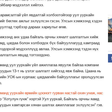
ойбаяр мэдээлэл хийлээ.
харамсалтай үйл явдалтай холбоотойгоор уул уурхайн
хийг бөглөх ажлыг эхлүүлсэн гэсэн. Улсын хэмжээнд хэдэн
асуултад тэрбээр дараах хариулыг өгөв.
мжээнд анх удаа байгаль орчны хяналт шалгалтын хийж
амд, цагдаа болон холбогдох бүх байгууллагууд хамтраад
тодорхой мэдээллүүд авлаа. Улсын хэмжээнд тэдэн нүх
алгалтын явцад тогтоогдоно.
манд уул уурхайн үйл ажиллагаа явуулж байгаа компани
уудын 13-т нь үзлэг шалгалт хийгээд явж байна. Цаана нь
рийн УОК-ын хурлаас цагдаагийн байгууллагыг оролцуулсан
о.
манд уурхайн өрмийн цооногт гурван настай охин унаж, нас
р “Хотулун гүнж” нэртэй Уул уурхай, Байгаль орчны яамд
гуудын хамтарсан хянан шалгах ажиллагааг эхлүүлсэн" гэв.