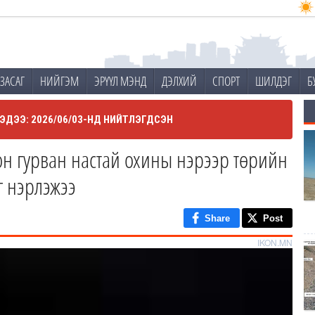
ЗАСАГ
НИЙГЭМ
ЭРҮҮЛ МЭНД
ДЭЛХИЙ
СПОРТ
ШИЛДЭГ
Б
ЭДЭЭ: 2026/06/03-НД НИЙТЛЭГДСЭН
н гурван настай охины нэрээр төрийн
г нэрлэжээ
Share
Post
IKON.MN