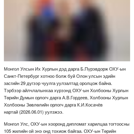
Монгол Улсын Их Хурлын дэд дарга Б.Пүрэвдорж ОХУ-ын
Санкт-Петербург хотноо болж буй Олон улсын эдийн
засгийн 29 дүгээр чуулга уулзалтад оролцож байна.
Тэрбээр айлчлалынхаа хүрээнд ОХУ-ын Холбооны Хурлын
Төрийн Думын орлогч дарга А.В.Гордеев, Холбооны Хурлын
Холбооны Зөвлөлийн орлогч дарга К.И.Косачёв
нартай (2026.06.01) уулзжээ.
Монгол Улс, ОХУ-ын хооронд дипломат харилцаа тогтоосны
105 жилийн ой энэ онд тохиож байгаа. ОХУ-ын Төрийн