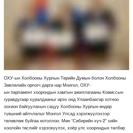
ОХУ-ын Холбооны Хурлын Төрийн Думын болон Холбооны
Зөвлөлийн орлогч дарга нар Монгол, ОХУ-
ын парламент хоорондын хамтын ажиллагааны Комиссын
гуравдугаар хуралдааныг ирэх онд Улаанбаатар хотноо
зохион байгуулахын сацуу Холбооны Хурлын өндөр
түвшний айлчлалыг Монгол Улсад хэрэгжүүлэхээр
төлөвлөж буйгаа нотоллоо. Мөн “Сибирийн хүч-2” хийн
хоолойн төслийг хэрэгжүүлэх, хоёр улс хоорондын төлбөр