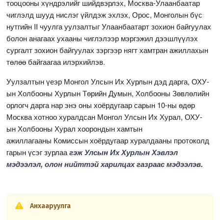
тооцооны хүндрэлийг шийдвэрлэх, Москва-Улаанбаатар
чиглэлд шууд нислэг үйлдэж эхлэх, Орос, Монголын бүс
нутгийн II чуулга уулзалтыг Улаанбаатарт зохион байгуулах
болон анагаах ухааны чиглэлээр мэргэжил дээшлүүлэх
сургалт зохион байгуулах зэргээр нягт хамтран ажиллахын
төлөө байгаагаа илэрхийлэв.
Уулзалтын үеэр Монгол Улсын Их Хурлын дэд дарга, ОХУ-
ын Холбооны Хурлын Төрийн Думын, Холбооны Зөвлөлийн
орлогч дарга нар энэ оны хоёрдугаар сарын 10-ны өдөр
Москва хотноо хуралдсан Монгол Улсын Их Хурал, ОХУ-
ын Холбооны Хурал хоорондын хамтын
ажиллагааны Комиссын хоёрдугаар хуралдааны протоколд
гарын үсэг зурлаа
гэж Улсын Их Хурлын Хэвлэл
мэдээлэл, олон нийттэй харилцах газраас мэдээлэв.
Анхааруулга