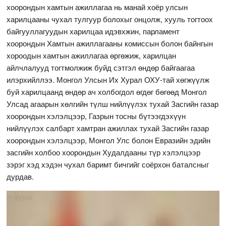
хоорондын хамтын ажиллагаа нь манай хоёр улсын
харилцааны чухал тулгуур болохыг онцолж, хууль тогтоох
байгууллагуудын харилцаа идэвхжин, парламент
хоорондын Хамтын ажиллагааны комиссын болон байнгын
хороодын хамтын ажиллагаа өргөжиж, харилцан
айлчлалууд тогтмолжиж буйд сэтгэл өндөр байгаагаа
илэрхийллээ. Монгол Улсын Их Хурал ОХУ-тай хөгжүүлж
буй харилцаанд өндөр ач холбогдол өгдөг бөгөөд Монгол
Улсад агаарын хөлгийн түлш нийлүүлэх тухай Засгийн газар
хоорондын хэлэлцээр, Газрын тосны бүтээгдэхүүн
нийлүүлэх салбарт хамтран ажиллах тухай Засгийн газар
хоорондын хэлэлцээр, Монгол Улс болон Евразийн эдийн
засгийн холбоо хоорондын Худалдааны түр хэлэлцээр
зэрэг хэд хэдэн чухал баримт бичгийг соёрхон баталсныг
дурдав.