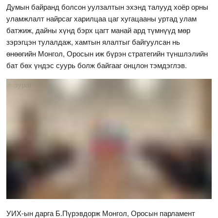
Думын байранд болсон уулзалтын эхэнд талууд хоёр орны
уламжлалт найрсаг харилцаа цаг хугацааны уртад улам
батжиж, дайны хүнд бэрх цагт манай ард түмнүүд мөр
зэрэгцэн тулалдаж, хамтын ялалтыг байгуулсан нь
өнөөгийн Монгол, Оросын иж бүрэн стратегийн түншлэлийн
бат бөх үндэс суурь болж байгааг онцлон тэмдэглэв.
УИХ-ын дарга Б.Пүрэвдорж Монгол, Оросын парламент