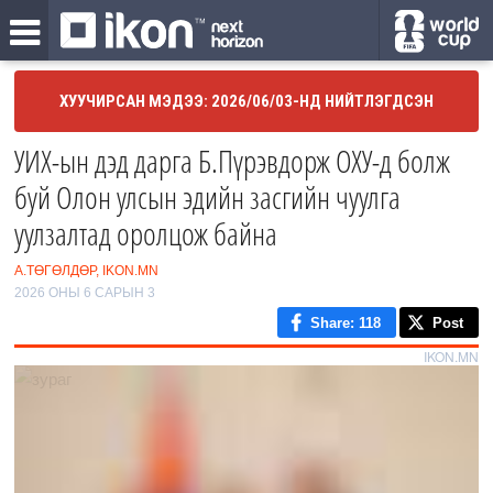
ХУУЧИРСАН МЭДЭЭ: 2026/06/03-НД НИЙТЛЭГДСЭН
УИХ-ын дэд дарга Б.Пүрэвдорж ОХУ-д болж
буй Олон улсын эдийн засгийн чуулга
уулзалтад оролцож байна
А.ТӨГӨЛДӨР, IKON.MN
2026 ОНЫ 6 САРЫН 3
Share
: 118
Post
IKON.MN