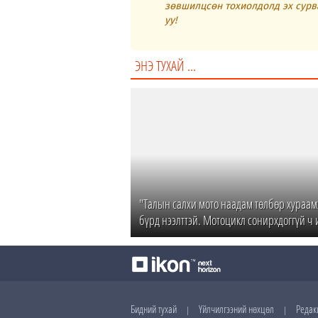
зөвшилцсөн тохиолдолд эх сурв
уу!
ЭНЭ ТУХАЙ ...
"Талын салхи мото наадам төлбөр хураам
бүрд нээлттэй. Мотоцикл сонирхдоггүй ч
Бидний тухай
Үйлчилгээний нөхцөл
Редак
|
|