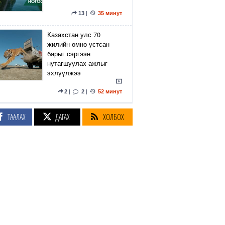
13
|
35 минут
Казахстан улс 70
жилийн өмнө устсан
барыг сэргээн
нутагшуулах ажлыг
эхлүүлжээ
2
|
2
|
52 минут
"Нийтийн тээврийн
ТААЛАХ
ДАГАХ
ХОЛБОХ
автобусны Ч:19А, Ч:19Б
чиглэлийн замналд түр
өөрчлөлт оруулж байна"
1
|
55 минут
Өмнөд Солонгосын
сансрын агентлаг
SpaceX компанийн
пуужингийн хэсгийн
саран дээр үлдээсэн ул