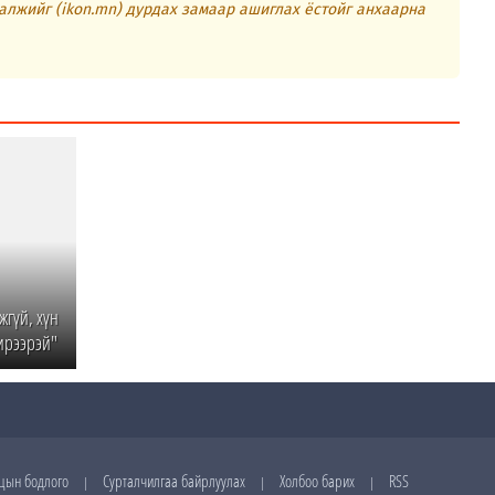
алжийг (ikon.mn) дурдах замаар ашиглах ёстойг анхаарна
жгүй, хүн
 ирээрэй"
цын бодлого
Сурталчилгаа байрлуулах
Холбоо барих
RSS
|
|
|