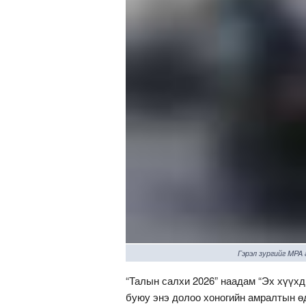
Гэрэл зургийг MPA
“Талын салхи 2026” наадам “Эх хүүхд
буюу энэ долоо хоногийн амралтын ө