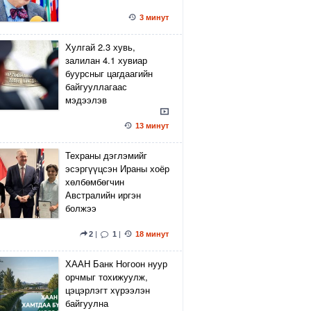
3 минут
Хулгай 2.3 хувь,
залилан 4.1 хувиар
буурсныг цагдаагийн
байгууллагаас
мэдээлэв
13 минут
Техраны дэглэмийг
эсэргүүцсэн Ираны хоёр
хөлбөмбөгчин
Австралийн иргэн
болжээ
2
|
1
|
18 минут
ХААН Банк Ногоон нуур
орчмыг тохижуулж,
цэцэрлэгт хүрээлэн
байгуулна