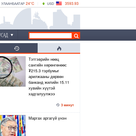
24°C
3593.93
УЛААНБААТАР
USD
|
28°C
ДАРХАН
532.39
CNY
24°C
ЭРДЭНЭТ
4149.01
EUR
УСАД
Тэтгэврийн нөөц
сангийн хөрөнгөнөөс
₮215.3 тэрбумыг
арилжааны дөрвөн
банканд жилийн 15.11
хувийн хүүтэй
хадгалуулжээ
3 минут
Маргах аргагүй үнэн