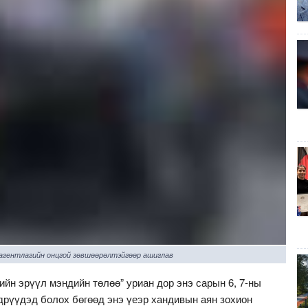
 агентлагийн онцгой зөвшөөрөлтэйгөөр ашиглав
ийн эрүүл мэндийн төлөө” уриан дор энэ сарын 6, 7-ны
дрүүдэд болох бөгөөд энэ үеэр хандивын аян зохион