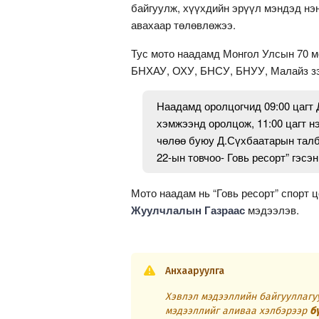
байгуулж, хүүхдийн эрүүл мэндэд нэ
авахаар төлөвлөжээ.
Тус мото наадамд Монгол Улсын 70 мо
БНХАУ, ОХУ, БНСУ, БНУУ, Малайз зэ
Наадамд оролцогчид 09:00 цагт 
хэмжээнд оролцож, 11:00 цагт н
чөлөө буюу Д.Сүхбаатарын талба
22-ын товчоо- Говь ресорт” гэсэ
Мото наадам нь “Говь ресорт” спорт 
Жуулчлалын Газраас
мэдээлэв.
Анхааруулга
Хэвлэл мэдээллийн байгууллагуу
мэдээллийг аливаа хэлбэрээр
б