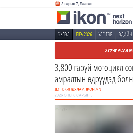
8 сарын 7, Баасан
ЭХЛЭЛ
FIFA 2026
УЛС ТӨР
ЭДИЙН 
ХУУЧИРСАН М
3,800 гаруй мотоцикл с
амралтын өдрүүдэд бол
Д.ЯНЖИНДУЛАМ, IKON.MN
2026 ОНЫ 6 САРЫН 3