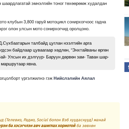
н шаардлагатай эмнэлгийн тоног төхөөрөмж худалдан
то клубын 3,800 гаруй мотоцикл сонирхогчоос гадна
рэг олон улсын мото сонирхогчид оролцоно.
Д.Сүхбаатарын талбайд цуглан нээлтийн арга
эгдсэн байдлаар цуваагаар хөдлөн, “Энхтайваны өргөн
й- Улсын их дэлгүүр- Баруун дөрвөн зам- Таван шар-
н маршрутаар явна.
цогцолборт үргэлжилнэ гэж
Нийслэлийн Аялал
д (Телевиз, Радио, Social болон Вэб хуудаснууд) манай
үрэн ба хэсэгчлэн авч ашиглах хориотой
ба зөвхөн