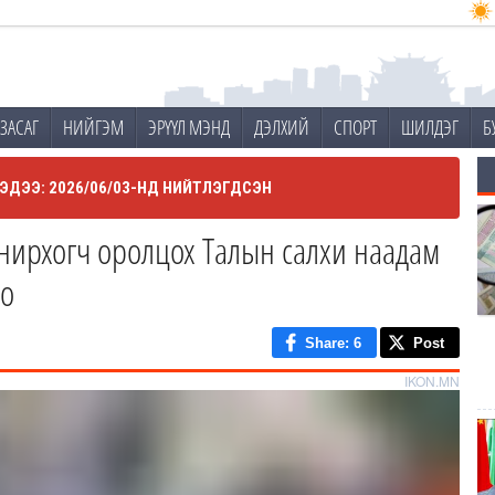
ЗАСАГ
НИЙГЭМ
ЭРҮҮЛ МЭНД
ДЭЛХИЙ
СПОРТ
ШИЛДЭГ
Б
ЭДЭЭ: 2026/06/03-НД НИЙТЛЭГДСЭН
онирхогч оролцох Талын салхи наадам
но
Share
: 6
Post
IKON.MN