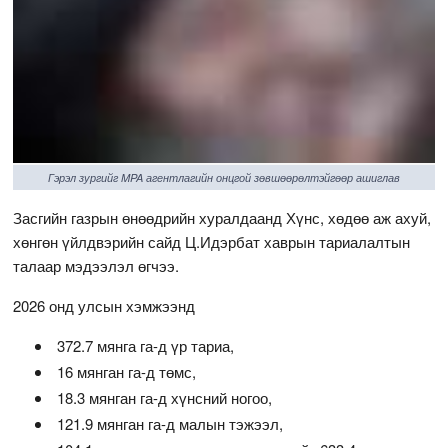
Гэрэл зургийг MPA агентлагийн онцгой зөвшөөрөлтэйгөөр ашиглав
Засгийн газрын өнөөдрийн хуралдаанд Хүнс, хөдөө аж ахуй,
хөнгөн үйлдвэрийн сайд Ц.Идэрбат хаврын тариалалтын
талаар мэдээлэл өгчээ.
2026 онд улсын хэмжээнд
372.7 мянга га-д үр тариа,
16 мянган га-д төмс,
18.3 мянган га-д хүнсний ногоо,
121.9 мянган га-д малын тэжээл,