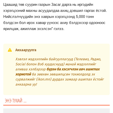
Цаашид төв суурин газрын Засаг дарга нь иргэдийн
хэрэгцээний махны асуудалдаа ахиц дэвшил гаргах ёстой.
Нийслэлчүүдийн энэ хаврын хэрэгцээнд 5,000 тонн
бэлдсэн бол ирэх хавар үүнээс ахиу бэлдэхээр одооноос
ярилцаж, ажиллаж эхэлсэн" гэлээ.
Анхааруулга
Хэвлэл мэдээллийн байгууллагууд (Телевиз, Радио,
Social болон Вэб хуудаснууд) манай мэдээллийг
аливаа хэлбэрээр
бүрэн ба хэсэгчлэн авч ашиглах
хориотой
ба зөвхөн зөвшилцсөн тохиолдолд эх
сурвалжийг (ikon.mn) дурдах замаар ашиглах ёстойг
анхаарна уу!
ЭНЭ ТУХАЙ ...