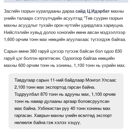
Засгийн газрын хуралдааны дараа
сайд Ц.Идэрбат
махны
үнийн талаарх сэтгүүлчдийн асуултад "Төв суурин газрын
махны асуудлыг тухайн орон нутгийн удирдлага хариуцна.
Нийслэлийн хувьд долоо хоногийн өмнө авсан мэдээллээр
1,600 орчим тонн мах нөөцийн агуулахаас түгээгдэж байгаа.
Сарын өмнө 380 гаруй цэгээр түгээж байсан бол одоо 630
гаруй цэг болгон өргөтгөсөн. Одоогоор байгаа нөөцийн
махны 600 орчим тонн нь хонины, 1,100 тонн нь үхрийн мах.
Тавдугаар сарын 11-ний байдлаар Монгол Улсаас
2,100 тонн мах экспортод гарсан байна.
Тодруулбал 870 тонн нь адууны мах, 1,100 орчим
тонн нь намар дулааны аргаар боловсруулсан
мах байна. Узбекистан руу 40 тонн хонины мах
гаргасан. Хаврын махны үнийн өсөлтөд экспорт
нөлөөлж байна гэж хэлэх хэцүү.