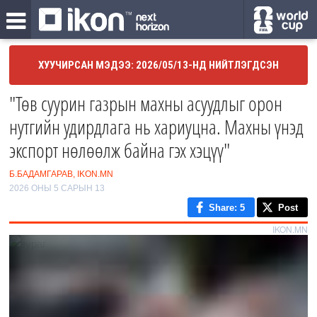
ХУУЧИРСАН МЭДЭЭ: 2026/05/13-НД НИЙТЛЭГДСЭН
"Төв суурин газрын махны асуудлыг орон
нутгийн удирдлага нь хариуцна. Махны үнэд
экспорт нөлөөлж байна гэх хэцүү"
Б.БАДАМГАРАВ, IKON.MN
2026 ОНЫ 5 САРЫН 13
Share
: 5
Post
IKON.MN