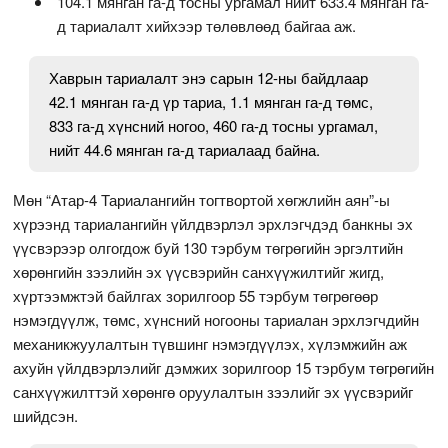
104.1 мянган га-д тосны ургамал нийт 633.4 мянган га-
д тариалалт хийхээр төлөвлөөд байгаа аж.
Хаврын тариалалт энэ сарын 12-ны байдлаар
42.1 мянган га-д үр тариа, 1.1 мянган га-д төмс,
833 га-д хүнсний ногоо, 460 га-д тосны ургамал,
нийт 44.6 мянган га-д тариалаад байна.
Мөн “Атар-4 Тариалангийн тогтвортой хөгжлийн аян”-ы
хүрээнд тариалангийн үйлдвэрлэл эрхлэгчдэд банкны эх
үүсвэрээр олгогдож буй 130 тэрбум төгрөгийн эргэлтийн
хөрөнгийн зээлийн эх үүсвэрийн санхүүжилтийг жигд,
хүртээмжтэй байлгах зорилгоор 55 тэрбум төгрөгөөр
нэмэгдүүлж, төмс, хүнсний ногооны тариалан эрхлэгчдийн
механикжуулалтын түвшинг нэмэгдүүлэх, хүлэмжийн аж
ахуйн үйлдвэрлэлийг дэмжих зорилгоор 15 тэрбум төгрөгийн
санхүүжилттэй хөрөнгө оруулалтын зээлийг эх үүсвэрийг
шийдсэн.