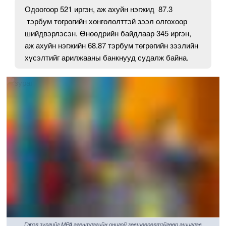
Одоогоор 521 иргэн, аж ахуйн нэгжид 87.3
тэрбум төгрөгийн хөнгөлөлттэй зээл олгохоор
шийдвэрлэсэн. Өнөөдрийн байдлаар 345 иргэн,
аж ахуйн нэгжийн 68.87 тэрбум төгрөгийн зээлийн
хүсэлтийг арилжааны банкнууд судалж байна.
Гэрэл зургийг MPA агентлагийн онцгой зөвшөөрөлтэйгөөр ашиглав