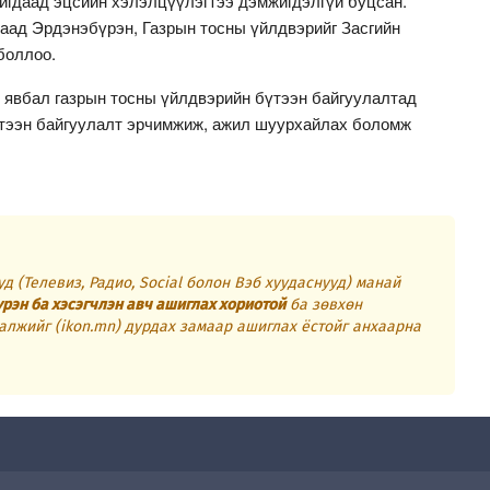
ригдаад эцсийн хэлэлцүүлэгтээ дэмжигдэлгүй буцсан.
саад Эрдэнэбүрэн, Газрын тосны үйлдвэрийг Засгийн
боллоо.
 явбал газрын тосны үйлдвэрийн бүтээн байгуулалтад
үтээн байгуулалт эрчимжиж, ажил шуурхайлах боломж
д (Телевиз, Радио, Social болон Вэб хуудаснууд) манай
үрэн ба хэсэгчлэн авч ашиглах хориотой
ба зөвхөн
алжийг (ikon.mn) дурдах замаар ашиглах ёстойг анхаарна