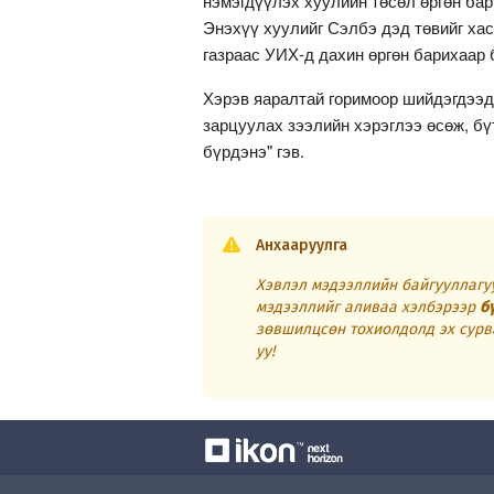
нэмэгдүүлэх хуулийн төсөл өргөн ба
Энэхүү хуулийг Сэлбэ дэд төвийг ха
газраас УИХ-д дахин өргөн барихаар 
Хэрэв яаралтай горимоор шийдэгдээд
зарцуулах зээлийн хэрэглээ өсөж, б
бүрдэнэ" гэв.
Анхааруулга
Хэвлэл мэдээллийн байгууллагуу
мэдээллийг аливаа хэлбэрээр
б
зөвшилцсөн тохиолдолд эх сурв
уу!