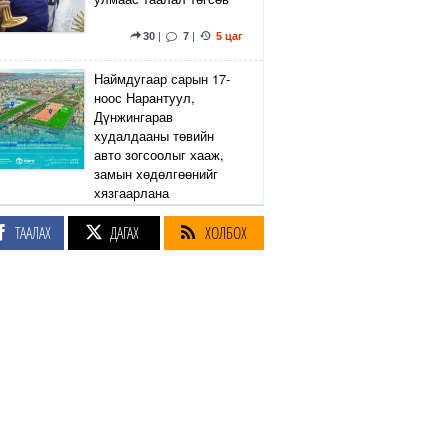
30
|
7
|
5 цаг
Наймдугаар сарын 17-
ноос Нарантуул,
Дүнжингарав
худалдааны төвийн
авто зогсоолыг хааж,
замын хөдөлгөөнийг
хязгаарлана
ТААЛАХ
ДАГАХ
ХОЛБОХ
6
|
2
|
5 цаг
Линдси Грэм агсны
санаачилсан Оросын
эсрэг хориг арга
хэмжээний хуулийн
төслийг АНУ-ын Сенат
баталлаа
36
|
43
|
5 цаг
Өнөөдөр Сэлэнгэ, Төв,