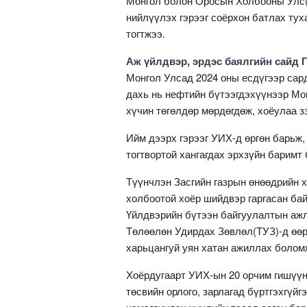
Монгол болон Оросын Холбооны Улс(
нийлүүлэх гэрээг соёрхон батлах тух
тогтжээ.
Аж үйлдвэр, эрдэс баялгийн сайд
Монгол Улсад 2024 оны есдүгээр сард
дахь нь нефтийн бүтээгдэхүүнээр Мон
хүчин төгөлдөр мөрдөгдөж, хоёулаа з
Ийм дээрх гэрээг УИХ-д өргөн барьж
тогтвортой хангагдах эрхзүйн баримт 
Түүнчлэн Засгийн газрын өнөөдрийн 
холбоотой хоёр шийдвэр гаргасан ба
Үйлдвэрийн бүтээн байгуулалтын ажл
Төлөөлөн Удирдах Зөвлөл(ТУЗ)-д өөр
харьцангуй уян хатан ажиллах боломж
Хоёрдугаарт УИХ-ын 20 орчим гишүүн 
төсвийн орлого, зарлагад бүртгэхгүйг