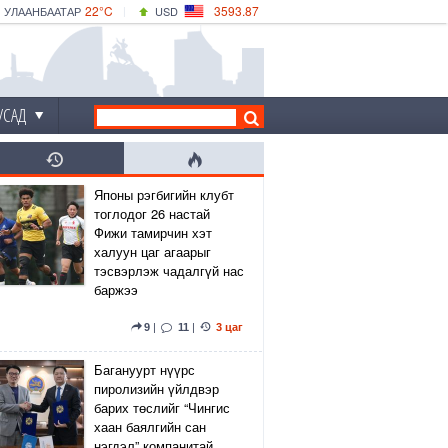
22°C
3593.87
УЛААНБААТАР
USD
|
24°C
ДАРХАН
532.66
CNY
19°C
ЭРДЭНЭТ
4141.04
EUR
УСАД
Японы рэгбигийн клубт
тоглодог 26 настай
Фижи тамирчин хэт
халуун цаг агаарыг
тэсвэрлэж чадалгүй нас
баржээ
9
|
11
|
3 цаг
Багануурт нүүрс
пиролизийн үйлдвэр
барих төслийг “Чингис
хаан баялгийн сан
нэгдэл” компанитай