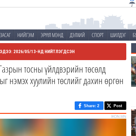
ЗАСАГ
НИЙГЭМ
ЭРҮҮЛ МЭНД
ДЭЛХИЙ
СПОРТ
ШИЛДЭГ
Б
ЭДЭЭ: 2026/05/13-НД НИЙТЛЭГДСЭН
Газрын тосны үйлдвэрийн төсөлд
ыг нэмэх хуулийн төслийг дахин өргөн
Share
: 2
Post
IKON.MN