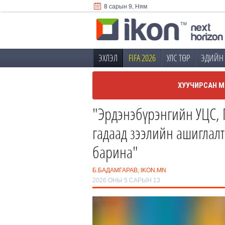
8 сарын 9, Ням
ЭХЛЭЛ
FIFA 2026
УЛС ТӨР
ЭДИЙН 
ХУУЧИРСАН М
"Эрдэнэбүрэнгийн УЦС, 
гадаад зээлийн ашиглалт
барина"
Б.БАДАМГАРАВ, IKON.MN
2026 ОНЫ 5 САРЫН 13