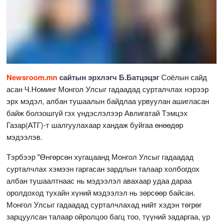
Newsroom.mn
сайтын эрхлэгч Б.Батцэцэг
Соёлын сайд
асан Ч.Номинг Монгол Улсыг гадаадад сурталчлах нэрээр
эрх мэдэл, албан тушаалын байдлаа урвуулан ашигласан
байж болзошгүй гэх үндэслэлээр Авлигатай Тэмцэх
Газар(АТГ)-т шалгуулахаар хандаж буйгаа өнөөдөр
мэдээлэв.
Тэрбээр "Өнгөрсөн хугацаанд Монгол Улсыг гадаадад
сурталчлах хэмээн гаргасан зардлын талаар холбогдох
албан тушаалтнаас нь мэдээлэл авахаар удаа дараа
оролдоход тухайн хүний мэдээлэл нь зөрсөөр байсан.
Монгол Улсыг гадаадад сурталчлахад нийт хэдэн төгрөг
зарцуулсан талаар ойролцоо багц тоо, түүний задаргаа, үр