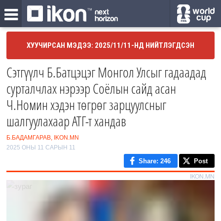
ХУУЧИРСАН МЭДЭЭ: 2025/11/11-НД НИЙТЛЭГДСЭН
Сэтгүүлч Б.Батцэцэг Монгол Улсыг гадаадад
сурталчлах нэрээр Соёлын сайд асан
Ч.Номин хэдэн төгрөг зарцуулсныг
шалгуулахаар АТГ-т хандав
Б.БАДАМГАРАВ, IKON.MN
2025 ОНЫ 11 САРЫН 11
Share
: 246
Post
IKON.MN