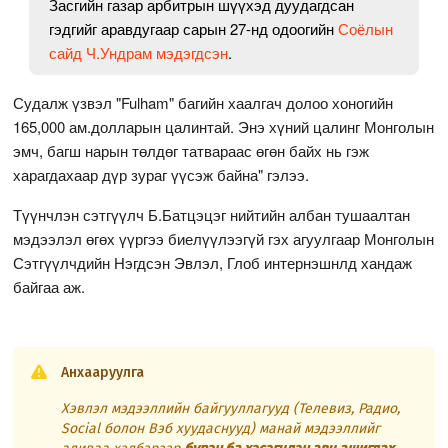
Засгийн газар арбитрын шүүхэд дуудагдсан
гэдгийг аравдугаар сарын 27-нд одоогийн
Соёлын
сайд Ч.Ундрам мэдэгдсэн
.
Судалж үзвэл "Fulham" багийн хаалгач долоо хоногийн
165,000 ам.долларын цалинтай. Энэ хүний цалинг Монголын
эмч, багш нарын төлдөг татвараас өгөн байх нь гэж
харагдахаар дүр зураг үүсэж байна" гэлээ.
Түүнчлэн сэтгүүлч Б.Батцэцэг нийтийн албан тушаалтан
мэдээлэл өгөх үүргээ биелүүлээгүй гэх агуулгаар Монголын
Сэтгүүлчдийн Нэгдсэн Эвлэл, Глоб интернэшнлд хандаж
байгаа аж.
Анхааруулга
Хэвлэл мэдээллийн байгууллагууд (Телевиз, Радио,
Social болон Вэб хуудаснууд) манай мэдээллийг