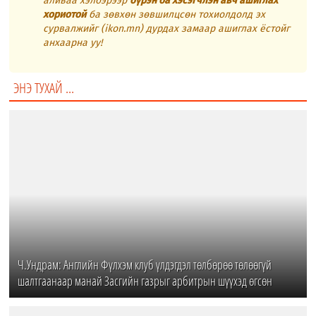
аливаа хэлбэрээр
бүрэн ба хэсэгчлэн авч ашиглах
хориотой
ба зөвхөн зөвшилцсөн тохиолдолд эх
сурвалжийг (ikon.mn) дурдах замаар ашиглах ёстойг
анхаарна уу!
ЭНЭ ТУХАЙ ...
Ч.Ундрам: Английн Фүлхэм клуб үлдэгдэл төлбөрөө төлөөгүй
шалтгаанаар манай Засгийн газрыг арбитрын шүүхэд өгсөн