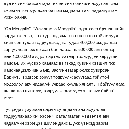
дүн нь ийм байсан гэдэг нь энгийн логикийн асуудал. Энэ
хүрээнд тодруулахад баттай мэдээлэл авч чадаагүй гэж
үзэж байна.
"Go Mongolia", "Welcome to Mongolia" гэдэг хоёр брэндингийн
зардал хэд вэ, энэ хүрээнд ямар төсөвт өртөгтэй ажлууд
хийгдсэн тухай тодруулахад нэг удаа 400,000 ам.доллар
зарцуулсан гэж ярьсан бол дараа нь 500,000 ам.доллар,
мөн 1,000,000 ам.доллар гэх мэтээр тоонууд нь зөрүүтэй
байсан. Эх үүсвэр хаанаас вэ гэхэд хувийн хэвшил гэж
байснаа Дэлхийн Банк, Засгийн газар болж хувирсан.
Баримтын эдгээр зөрүүг тодруулж асуугаад тоймтой
мэдээлэл авч чадаагүй учраас хууль хяналтын байгууллага
нь шалган нягталж, тодруулж өгөх хүсэлт тавьж байна"
гэлээ.
Тус редакц зургаан сарын хугацаанд энэ асуудлыг
тодруулахаар хичээсэн ч баталгаатай мэдээлэл авч
чадаагүйн зэрэгцээ Шилэн данс шүүж үзэхэд зарим