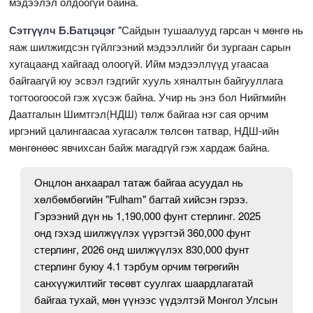
мэдээлэл олдоогүй байна.
Сэтгүүлч Б.Батцэцэг
"Сайдын тушаалууд гарсан ч мөнгө нь
яаж шилжигдсэн гүйлгээний мэдээллийг би зургаан сарын
хугацаанд хайгаад олоогүй. Ийм мэдээллүүд угаасаа
байгаагүй юу эсвэл гэдгийг хууль хяналтын байгууллага
тогтоогоосой гэж хүсэж байна. Учир нь энэ бол Нийгмийн
Даатгалын Шимтгэл(НДШ) төлж байгаа нэг сая орчим
иргэний цалингаасаа хугасалж төлсөн татвар, НДШ-ийн
мөнгөнөөс явчихсан байж магадгүй гэж хардаж байна.
Онцлон анхаарал татаж байгаа асуудал нь
хөлбөмбөгийн "Fulham" багтай хийсэн гэрээ.
Гэрээний дүн нь 1,190,000 фунт стерлинг. 2025
онд гэхэд шилжүүлэх үүрэгтэй 360,000 фунт
стерлинг, 2026 онд шилжүүлэх 830,000 фунт
стерлинг буюу 4.1 тэрбум орчим төгрөгийн
санхүүжилтийг төсөвт суулгах шаардлагатай
байгаа тухай, мөн үүнээс үүдэлтэй Монгол Улсын