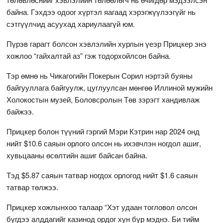
байна. Гэхдээ одоог хүртэл яагаад хэрэгжүүлээгүйг нь
сэтгүүлчид асуухад хариулаагүй юм.
Пүрэв гарагт болсон хэвлэлийн хурлын үеэр Прицкер энэ
хожлоо “гайхалтай аз” гэж тодорхойлсон байна.
Тэр өмнө нь Чикагогийн Покерын Сорил нэртэй буяны
байгууллага байгуулж, цуглуулсан мөнгөө Иллиной мужийн
Холокостын музей, Боловсролын Төв зэрэгт хандивлаж
байжээ.
Прицкер болон түүний гэргий Мэри Кэтрин нар 2024 онд
нийт $10.6 саяын орлого олсон нь ихэвчлэн ногдол ашиг,
хувьцааны өсөлтийн ашиг байсан байна.
Тэд $5.87 саяын татвар ногдох орлогод нийт $1.6 саяын
татвар төлжээ.
Прицкер хожлынхоо талаар “Хэт удаан тогловол олсон
бүгдээ алддагийг казинод ордог хүн бүр мэднэ. Би тийм