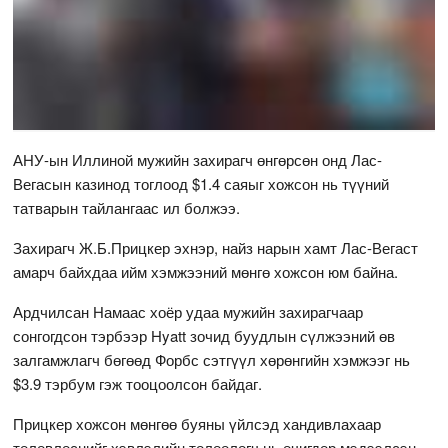
АНУ-ын Иллиной мужийн захирагч өнгөрсөн онд Лас-
Вегасын казинод тоглоод $1.4 саяыг хожсон нь түүний
татварын тайлангаас ил болжээ.
Захирагч Ж.Б.Прицкер эхнэр, найз нарын хамт Лас-Вегаст
амарч байхдаа ийм хэмжээний мөнгө хожсон юм байна.
Ардчилсан Намаас хоёр удаа мужийн захирагчаар
сонгогдсон тэрбээр Hyatt зочид буудлын сүлжээний өв
залгамжлагч бөгөөд Форбс сэтгүүл хөрөнгийн хэмжээг нь
$3.9 тэрбум гэж тооцоолсон байдаг.
Прицкер хожсон мөнгөө буяны үйлсэд хандивлахаар
төлөвлөснийг хэвлэлийн төлөөлөгч нь өчигдөр мэдээлсэн