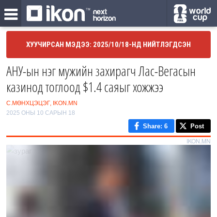
ХУУЧИРСАН МЭДЭЭ: 2025/10/18-НД НИЙТЛЭГДСЭН
АНУ-ын нэг мужийн захирагч Лас-Вегасын
казинод тоглоод $1.4 саяыг хожжээ
С.МӨНХЦЭЦЭГ, IKON.MN
2025 ОНЫ 10 САРЫН 18
Share
: 6
Post
IKON.MN