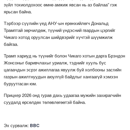
зүйл тохиолдохоос өмнө амжиж явсан нь аз байлаа” гэж
ярьсан байна.
Тэрбээр сүүлийн үед АНУ-ын ерөнхийлөгч Дональд
Трамптай зөрчилдөж, түүний үндэсний гвардын цэргийг
Чикаго хотод оруулсан шийдвэрийг хүчтэй шүүмжилж
байгаа.
Трамп хариуд нь түүнийг болон Чикаго хотын дарга Брэндон
Жонсоныг баривчлахыг уриалж, тэднийг хууль бус
цагаачдын эсрэг ажиллагаа явуулж буй холбооны засгийн
газрын ажилтнуудын аюулгүй байдлыг хангаагүй хэмээн
буруутгасан юм.
Прицкер 2026 онд гурав дахь удаагаа мужийн захирагчийн
суудалд өрсөлдөх төлөвлөгөөтэй байна.
Эх сурвалж:
BBC