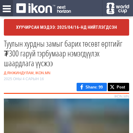
ХУУЧИРСАН МЭДЭЭ: 2025/04/16-НД НИЙТЛЭГДСЭН
Туулын хурдны замыг барих төсөвт өртгийг
₮300 гаруй тэрбумаар нэмэгдүүлэх
шаардлага үүсжээ
Д.ЯНЖИНДУЛАМ, IKON.MN
2025 ОНЫ 4 САРЫН 16
Share
: 99
Post
IKON.MN