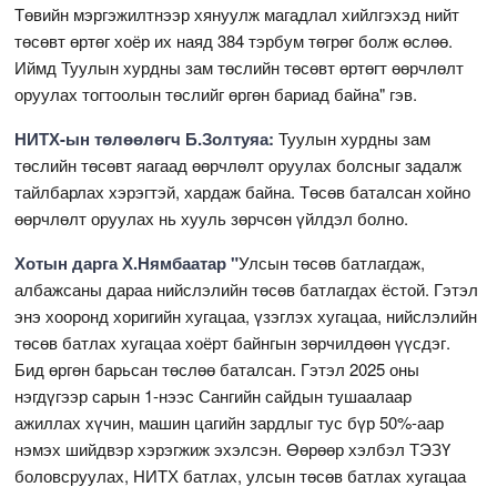
Төвийн мэргэжилтнээр хянуулж магадлал хийлгэхэд нийт
төсөвт өртөг хоёр их наяд 384 тэрбум төгрөг болж өслөө.
Иймд Туулын хурдны зам төслийн төсөвт өртөгт өөрчлөлт
оруулах тогтоолын төслийг өргөн бариад байна" гэв.
НИТХ-ын төлөөлөгч Б.Золтуяа:
Туулын хурдны зам
төслийн төсөвт яагаад өөрчлөлт оруулах болсныг задалж
тайлбарлах хэрэгтэй, хардаж байна. Төсөв баталсан хойно
өөрчлөлт оруулах нь хууль зөрчсөн үйлдэл болно.
Хотын дарга Х.Нямбаатар "
Улсын төсөв батлагдаж,
албажсаны дараа нийслэлийн төсөв батлагдах ёстой. Гэтэл
энэ хооронд хоригийн хугацаа, үзэглэх хугацаа, нийслэлийн
төсөв батлах хугацаа хоёрт байнгын зөрчилдөөн үүсдэг.
Бид өргөн барьсан төслөө баталсан. Гэтэл 2025 оны
нэгдүгээр сарын 1-нээс Сангийн сайдын тушаалаар
ажиллах хүчин, машин цагийн зардлыг тус бүр 50%-аар
нэмэх шийдвэр хэрэгжиж эхэлсэн. Өөрөөр хэлбэл ТЭЗҮ
боловсруулах, НИТХ батлах, улсын төсөв батлах хугацаа