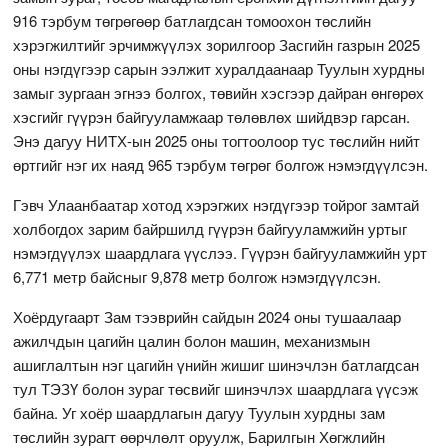
916 тэрбум төгрөгөөр батлагдсан томоохон төслийн
хэрэгжилтийг эрчимжүүлэх зорилгоор Засгийн газрын 2025
оны нэгдүгээр сарын ээлжит хуралдаанаар Туулын хурдны
замыг зургаан эгнээ болгох, төвийн хэсгээр дайран өнгөрөх
хэсгийг гүүрэн байгууламжаар төлөвлөх шийдвэр гарсан.
Энэ дагуу НИТХ-ын 2025 оны тогтоолоор тус төслийн нийт
өртгийг нэг их наяд 965 тэрбум төгрөг болгож нэмэгдүүлсэн.
Гэвч Улаанбаатар хотод хэрэгжих нэгдүгээр тойрог замтай
холбогдох зарим байршилд гүүрэн байгууламжийн уртыг
нэмэгдүүлэх шаардлага үүслээ. Гүүрэн байгууламжийн урт
6,771 метр байсныг 9,878 метр болгож нэмэгдүүлсэн.
Хоёрдугаарт Зам тээврийн сайдын 2024 оны тушаалаар
ажилчдын цагийн цалин болон машин, механизмын
ашиглалтын нэг цагийн үнийн жишиг шинэчлэн батлагдсан
тул ТЭЗҮ болон зураг төсвийг шинэчлэх шаардлага үүсэж
байна. Уг хоёр шаардлагын дагуу Туулын хурдны зам
төслийн зурагт өөрчлөлт оруулж, Барилгын Хөгжлийн