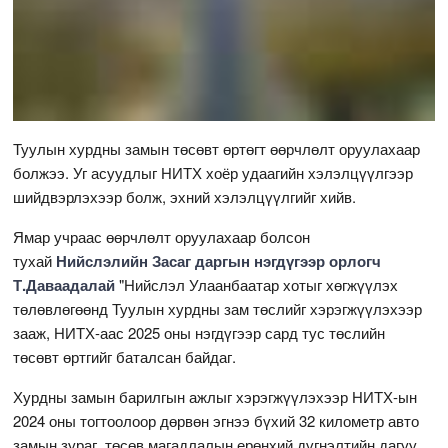
Туулын хурдны замын төсөвт өртөгт өөрчлөлт оруулахаар
болжээ. Уг асуудлыг НИТХ хоёр удаагийн хэлэлцүүлгээр
шийдвэрлэхээр болж, эхний хэлэлцүүлгийг хийв.
Ямар учраас өөрчлөлт оруулахаар болсон
тухай
Нийслэлийн Засаг даргын нэгдүгээр орлогч
Т.Даваадалай
"Нийслэл Улаанбаатар хотыг хөгжүүлэх
төлөвлөгөөнд Туулын хурдны зам төслийг хэрэгжүүлэхээр
зааж, НИТХ-аас 2025 оны нэгдүгээр сард тус төслийн
төсөвт өртгийг баталсан байдаг.
Хурдны замын барилгын ажлыг хэрэгжүүлэхээр НИТХ-ын
2024 оны тогтоолоор дөрвөн эгнээ бүхий 32 километр авто
замын зураг, төсөв магадлалын ерөнхий дүгнэлтийн дагуу