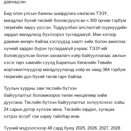
давхацсан.
Бид олон улсын банкны шаардлага хангасан ТЭЗҮ,
магадлал бүхий төсвийг боловсруулсан ч 300 орчим тэрбум
төгрөгийн зөрүү үүссэн. Тодруулбал алслалтай гүүрнүүдийн
зардал магадлалд бүхлээрээ тусгагдаагүй. Мөн хотоор
дамжин өнгөрч байгаа хэсгүүдэд хаалт хийх болон ажиллах
хүчний зардал бүрэн тусгагдаагүй учраас ТЭЗҮ-ийг
боловсруулсан болон захиалагч хоёр байгууллагаас ажлын
хэсэг гарч хамгийн сүүлд Барилгын Хөгжлийн Төвийн
мэргэжилтнүүдээр магадлуулахад хоёр их наяд 384 тэрбум
төгрөгийн дүн бүхий төсөв гарч байгаа.
Туулын хурдны зам төслийн бүтээн
байгуулалтыг боломжоороо төлөх нөхцөлөөр хийж
дуусгана. Төслийн бүтээн байгуулалтыг эхлүүлснээс хойш
24 сарын дотор хүлээж авна. Төсвийн зардал, хугацаа
хэтрэх ёсгүй" гэж хариу тайлбар өгөв.
Түүний мэдээлснээр 48 сард буюу 2025, 2026, 2027, 2028