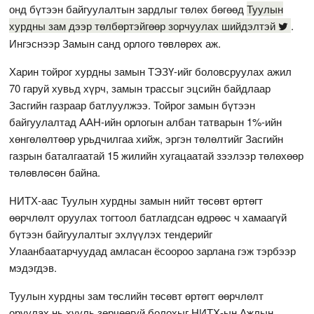
онд бүтээн байгуулалтын зардлыг төлөх бөгөөд
Туулын
хурдны зам дээр төлбөртэйгөөр зорчуулах шийдэлтэй
.
Ингэснээр Замын санд орлого төвлөрөх аж.
Харин тойрог хурдны замын ТЭЗҮ-ийг боловсруулах ажил
70 гаруй хувьд хүрч, замын трассыг эцсийн байдлаар
Засгийн газраар батлуулжээ. Тойрог замын бүтээн
байгуулалтад ААН-ийн орлогын албан татварын 1%-ийн
хөнгөлөлтөөр урьдчилгаа хийж, эргэн төлөлтийг Засгийн
газрын баталгаатай 15 жилийн хугацаатай зээлээр төлөхөөр
төлөвлөсөн байна.
НИТХ-аас Туулын хурдны замын нийт төсөвт өртөгт
өөрчлөлт оруулах тогтоол батлагдсан өдрөөс ч хамаагүй
бүтээн байгуулалтыг эхлүүлэх тендерийг
Улаанбаатарчуудад амласан ёсоороо зарлана гэж тэрбээр
мэдэгдэв.
Туулын хурдны зам төслийн төсөвт өртөгт өөрчлөлт
оруулах нь хууль зөрчөөгүй болохыг НИТХ-ын Ажлын