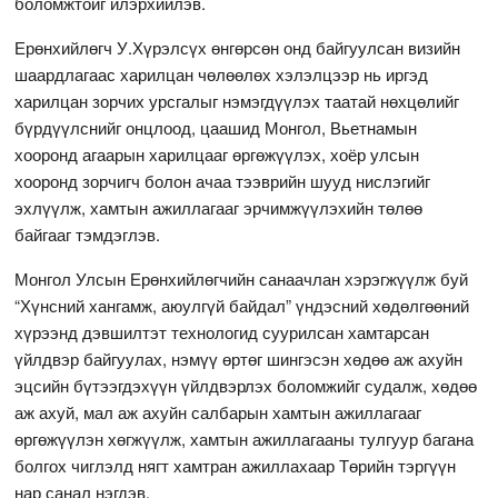
боломжтойг илэрхийлэв.
Ерөнхийлөгч У.Хүрэлсүх өнгөрсөн онд байгуулсан визийн
шаардлагаас харилцан чөлөөлөх хэлэлцээр нь иргэд
харилцан зорчих урсгалыг нэмэгдүүлэх таатай нөхцөлийг
бүрдүүлснийг онцлоод, цаашид Монгол, Вьетнамын
хооронд агаарын харилцааг өргөжүүлэх, хоёр улсын
хооронд зорчигч болон ачаа тээврийн шууд нислэгийг
эхлүүлж, хамтын ажиллагааг эрчимжүүлэхийн төлөө
байгааг тэмдэглэв.
Монгол Улсын Ерөнхийлөгчийн санаачлан хэрэгжүүлж буй
“Хүнсний хангамж, аюулгүй байдал” үндэсний хөдөлгөөний
хүрээнд дэвшилтэт технологид суурилсан хамтарсан
үйлдвэр байгуулах, нэмүү өртөг шингэсэн хөдөө аж ахуйн
эцсийн бүтээгдэхүүн үйлдвэрлэх боломжийг судалж, хөдөө
аж ахуй, мал аж ахуйн салбарын хамтын ажиллагааг
өргөжүүлэн хөгжүүлж, хамтын ажиллагааны тулгуур багана
болгох чиглэлд нягт хамтран ажиллахаар Төрийн тэргүүн
нар санал нэгдэв.