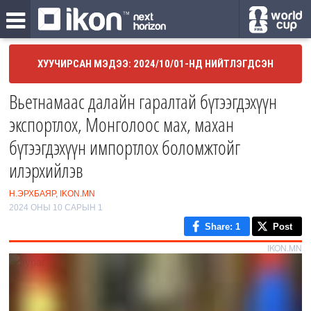
ХУУЧИРСАН МЭДЭЭ: 2024/10/01-НД НИЙТЛЭГДСЭН
Вьетнамаас далайн гаралтай бүтээгдэхүүн
экспортлох, Монголоос мах, махан
бүтээгдэхүүн импортлох боломжтойг
илэрхийлэв
Н.ЭРХБАЯР, IKON.MN
2024 ОНЫ 10 САРЫН 1
Share
: 1
Post
IKON.MN