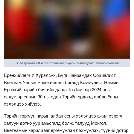
Гэрэл зургийг MPA агентлагийн онцгой зөвшөөрөлтэйгөөр ашиглав
Ерөнхийлөгч У.Хүрэлсүх, Бүгд Найрамдах Социалист
Вьетнам Улсын Ерөнхийлөгч бөгөөд Коммунист Намын
Ерөнхий нарийн бичгийн дарга То Лам нар 2024 оны
есдүгээр сарын 30-ны өдөр Төрийн ордонд албан ёсны
хэлэлцээ хийлээ.
Төрийн тэргүүн нарын албан ёсны хэлэлцээ ажил хэрэгч,
халуун дотно уур амьсгалд болж, талууд Монгол,
Вьетнамын харилцааг өргөжүүлэн бэхжүүлэх, түүний дотор