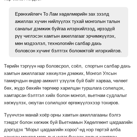
Ерөнхийлөгч То Лам хөдөлмөрийн зах зээлд
ажиллах хүчин нийлүүлэх тухай монголын талын
саналыг дэмжиж буйгаа илэрхийлээд, ирээдүй
рүү чиглэсэн хамтын ажиллагааг эрчимжүүлэх,
мөн мэдээлэл, технологийн салбар дахь
боловсон хүчинг бэлтгэх боломжтойг илэрхийлэв.
Төрийн тэргүүн нар боловсрол, соёл, спортын салбар дахь
хамтын ажиллагааг хөхиүлэн дэмжих, Монгол Улсын
тамирчдын өндөр амжилт үзүүлж буй байт харваа, чөлөөт
бөх, жүдо бөхийн төрлөөр харилцан туршлага солилцох,
хамтарсан бэлтгэл хийх болон монгол, вьетнам судлалыг
хөгжүүлэх, оюутан солилцоог өргөжүүлэхээр тохиров.
Түүнчлэн манай хоёр орны хамтын ажиллагааны бэлгэ
тэмдэг болон хөгжиж буй Вьетнамын Хөдөлгөөнт цагдаагийн
дэргэдэх “Морьт цагдаагийн хороо”-нд нэр төртэй алба
хашсан монгол морьдыг нутаг буцаах ажлыг хамтран