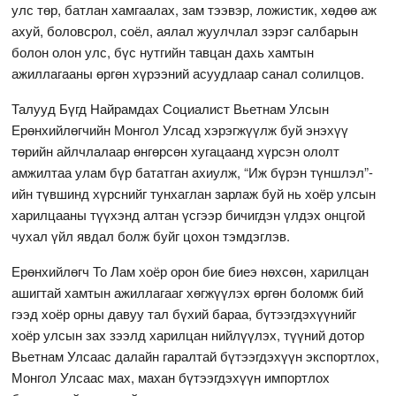
улс төр, батлан хамгаалах, зам тээвэр, ложистик, хөдөө аж
ахуй, боловсрол, соёл, аялал жуулчлал зэрэг салбарын
болон олон улс, бүс нутгийн тавцан дахь хамтын
ажиллагааны өргөн хүрээний асуудлаар санал солилцов.
Талууд Бүгд Найрамдах Социалист Вьетнам Улсын
Ерөнхийлөгчийн Монгол Улсад хэрэгжүүлж буй энэхүү
төрийн айлчлалаар өнгөрсөн хугацаанд хүрсэн ололт
амжилтаа улам бүр бататган ахиулж, “Иж бүрэн түншлэл”-
ийн түвшинд хүрснийг тунхаглан зарлаж буй нь хоёр улсын
харилцааны түүхэнд алтан үсгээр бичигдэн үлдэх онцгой
чухал үйл явдал болж буйг цохон тэмдэглэв.
Ерөнхийлөгч То Лам хоёр орон бие биеэ нөхсөн, харилцан
ашигтай хамтын ажиллагааг хөгжүүлэх өргөн боломж бий
гээд хоёр орны давуу тал бүхий бараа, бүтээгдэхүүнийг
хоёр улсын зах зээлд харилцан нийлүүлэх, түүний дотор
Вьетнам Улсаас далайн гаралтай бүтээгдэхүүн экспортлох,
Монгол Улсаас мах, махан бүтээгдэхүүн импортлох