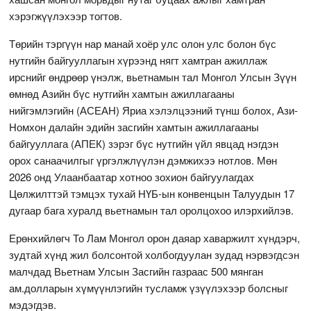
хэрэгжүүлэхээр тогтов.
Төрийн тэргүүн нар манай хоёр улс олон улс болон бүс
нутгийн байгууллагын хүрээнд нягт хамтран ажиллаж
ирснийг өндрөөр үнэлж, вьетнамын тал Монгол Улсын Зүүн
өмнөд Азийн бүс нутгийн хамтын ажиллагааны
нийгэмлэгийн (АСЕАН) Яриа хэлэлцээний түнш болох, Ази-
Номхон далайн эдийн засгийн хамтын ажиллагааны
байгууллага (АПЕК) зэрэг бүс нутгийн үйл явцад нэгдэн
орох санаачилгыг үргэлжлүүлэн дэмжихээ нотлов. Мөн
2026 онд Улаанбаатар хотноо зохион байгуулагдах
Цөлжилттэй тэмцэх тухай НҮБ-ын конвенцын Талуудын 17
дугаар бага хуралд вьетнамын тал оролцохоо илэрхийлэв.
Ерөнхийлөгч То Лам Монгол орон даяар хаваржилт хүндэрч,
зудтай хүнд жил болсонтой холбогдуулан зудад нэрвэгдсэн
малчдад Вьетнам Улсын Засгийн газраас 500 мянган
ам.долларын хүмүүнлэгийн тусламж үзүүлэхээр болсныг
мэдэгдэв.