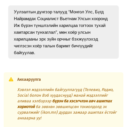
Уулзалтын дүнгээр талууд “Монгол Улс, Бүгд
Найрамдах Социалист Вьетнам Улсын хооронд
Иж бүрэн түншлэлийн харилцаа тогтоох тухай
хамтарсан тунхаглал”, мөн хоёр улсын
харилцааны эрх зүйн орчныг бэхжүүлэхэд
чиглэсэн хоёр талын баримт бичгүүдийг
байгуулав.
Анхааруулга
Хэвлэл мэдээллийн байгууллагууд (Телевиз, Радио,
Social болон Вэб хуудаснууд) манай мэдээллийг
аливаа хэлбэрээр
бүрэн ба хэсэгчлэн авч ашиглах
хориотой
ба зөвхөн зөвшилцсөн тохиолдолд эх
сурвалжийг (ikon.mn) дурдах замаар ашиглах ёстойг
анхаарна уу!