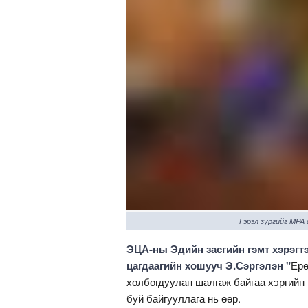
Гэрэл зургийг MPA
ЭЦА-ны Эдийн засгийн гэмт хэрэгт
цагдаагийн хошууч Э.Сэргэлэн
"
Ерө
холбогдуулан шалгаж байгаа хэргийн
буй байгууллага нь өөр.