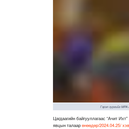
Гэрэл зургийг MPA
Цагдаагийн байгууллагаас “Ачит Ихт
явцын талаар
өнөөдөр/2024.04.25/ хэ