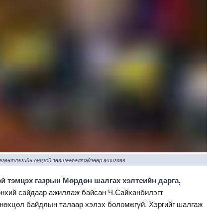
 агентлагийн онцгой зөвшөөрөлтэйгөөр ашиглав
эй тэмцэх газрын Мөрдөн шалгах хэлтсийн дарга,
нхий сайдаар ажиллаж байсан Ч.Сайханбилэгт
 нөхцөл байдлын талаар хэлэх боломжгүй. Хэргийг шалгаж