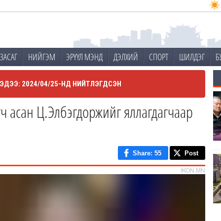
ЗАСАГ
НИЙГЭМ
ЭРҮҮЛ МЭНД
ДЭЛХИЙ
СПОРТ
ШИЛДЭГ
Б
ЭДЭЭ: 2024/04/25-НД НИЙТЛЭГДСЭН
гч асан Ц.Элбэгдоржийг яллагдагчаар
Share
: 55
Post
IKON.MN