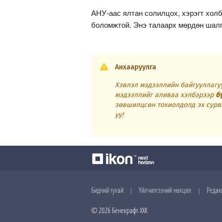
АНУ-аас ялтан солилцох, хэрэгт холб
боломжтой. Энэ талаарх мөрдөн шалг
Анхааруулга
Хэвлэл мэдээллийн байгууллагуу
мэдээллийг аливаа хэлбэрээр
б
зөвшилцсөн тохиолдолд эх сурв
уу!
Бидний тухай
Үйлчилгээний нөхцөл
Редак
|
|
© 2026 Бенекрафт ХХК