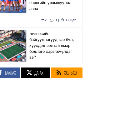
еврогийн урамшуулал
авна
2
|
1
|
12 цаг
Бизнесийн
байгууллагууд гэр бүл,
хүүхдэд ээлтэй ямар
бодлого хэрэгжүүлдэг
вэ?
5
|
2
|
12 цаг
ТААЛАХ
ДАГАХ
ХОЛБОХ
Сэтгүүлч Р.Эмүжин:
Талын Монголтой
хамтдаа хүчтэй л гэж
байна даа
360
|
12 цаг
Амралтын өдрүүдэд
Энхтайвны гүүрний
баруун, зүүн талын