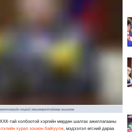
 агентлагийн онцгой зөвшөөрөлтэйгөөр ашиглав
” ХХК-тай холбоотой хэргийн мөрдөн шалгах ажиллагааны
влэлийн хурал зохион байгуулж
, мэдээлэл өгсний дараа