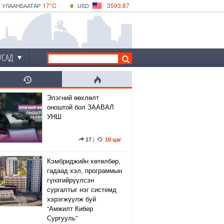
17°C
3593.87
УЛААНБААТАР
USD
|
22°C
ДАРХАН
532.66
CNY
17°C
ЭРДЭНЭТ
4141.04
EUR
УСАД
Элэгний өөхлөлт
оноштой бол ЗААВАЛ
УНШ
17
|
10 цаг
Кэмбриджийн хөтөлбөр,
гадаад хэл, программын
гүнзгийрүүлсэн
сургалтыг нэг системд
хэрэгжүүлж буй
“Амжилт Кибер
Сургууль”