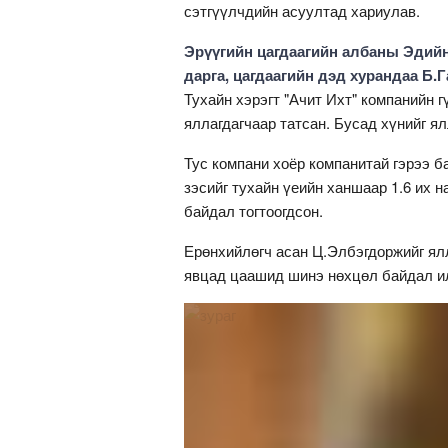
сэтгүүлчдийн асуултад хариулав.
Эрүүгийн цагдаагийн албаны Эдийн 
дарга, цагдаагийн дэд хурандаа Б.
Тухайн хэрэгт "Ачит Ихт" компанийн 
яллагдагчаар татсан. Бусад хүнийг я
Тус компани хоёр компанитай гэрээ ба
зэсийг тухайн үеийн ханшаар 1.6 их 
байдал тогтоогдсон.
Ерөнхийлөгч асан Ц.Элбэгдоржийг ялл
явцад цаашид шинэ нөхцөл байдал и