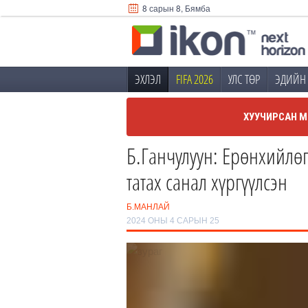
8 сарын 8, Бямба
ЭХЛЭЛ
FIFA 2026
УЛС ТӨР
ЭДИЙН 
ХУУЧИРСАН М
Б.Ганчулуун: Ерөнхийлө
татах санал хүргүүлсэн
Б.МАНЛАЙ
2024 ОНЫ 4 САРЫН 25