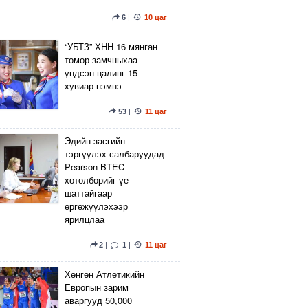
6
|
10 цаг
“УБТЗ” ХНН 16 мянган
төмөр замчныхаа
үндсэн цалинг 15
хувиар нэмнэ
53
|
11 цаг
Эдийн засгийн
тэргүүлэх салбаруудад
Pearson BTEC
хөтөлбөрийг үе
шаттайгаар
өргөжүүлэхээр
ярилцлаа
2
|
1
|
11 цаг
Хөнгөн Атлетикийн
Европын зарим
аваргууд 50,000