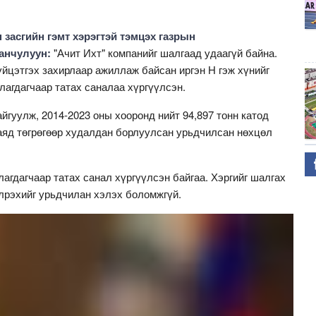
засгийн гэмт хэрэгтэй тэмцэх газрын
Ганчулуун:
"Ачит Ихт" компанийг шалгаад удаагүй байна.
гүйцэтгэх захирлаар ажиллаж байсан иргэн Н гэж хүнийг
ллагдагчаар татах саналаа хүргүүлсэн.
йгуулж, 2014-2023 оны хооронд нийт 94,897 тонн катод
наяд төгрөгөөр худалдан борлуулсан урьдчилсан нөхцөл
агдагчаар татах санал хүргүүлсэн байгаа. Хэргийг шалгах
лрэхийг урьдчилан хэлэх боломжгүй.