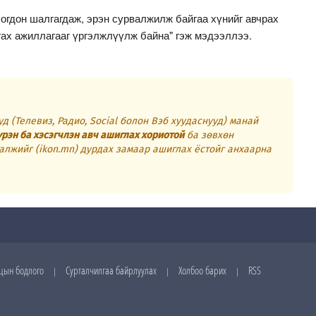
огдон шалгагдаж, эрэн сурвалжилж байгаа хүнийг авчрах
ах ажиллагааг үргэлжлүүлж байна" гэж мэдээллээ.
д (Телевиз, Радио, Social болон Вэб хуудаснууд) манай
үрэн ба хэсэгчлэн авч ашиглах хориотой
ба зөвхөн
алжийг (ikon.mn) дурдах замаар ашиглах ёстойг анхаарна
цын бодлого
Сурталчилгаа байрлуулах
Холбоо барих
RSS
|
|
|