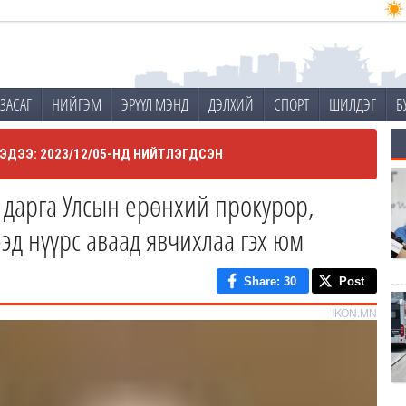
ЗАСАГ
НИЙГЭМ
ЭРҮҮЛ МЭНД
ДЭЛХИЙ
СПОРТ
ШИЛДЭГ
Б
ЭДЭЭ: 2023/12/05-НД НИЙТЛЭГДСЭН
 дарга Улсын ерөнхий прокурор,
эд нүүрс аваад явчихлаа гэх юм
Share
: 30
Post
IKON.MN