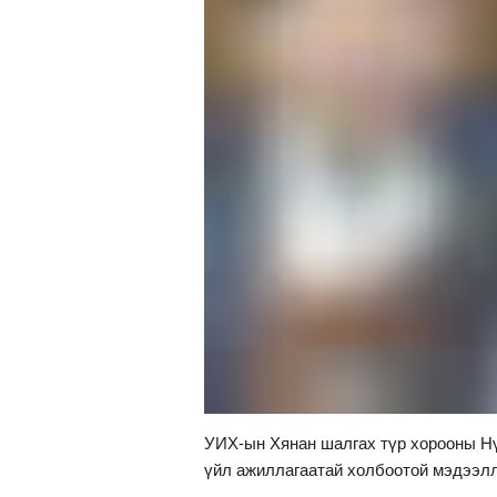
УИХ-ын Хянан шалгах түр хорооны Нүү
үйл ажиллагаатай холбоотой мэдээлл