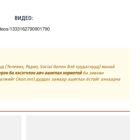
ВИДЕО:
ideos/1333162790901790
д (Телевиз, Радио, Social болон Вэб хуудаснууд) манай
үрэн ба хэсэгчлэн авч ашиглах хориотой
ба зөвхөн
алжийг (ikon.mn) дурдах замаар ашиглах ёстойг анхаарна