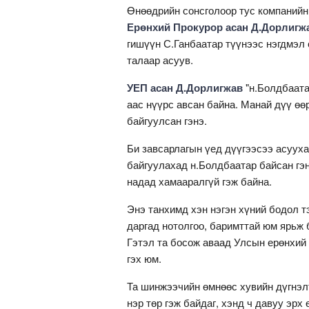
Өнөөдрийн сонсголоор тус компаний
Ерөнхий Прокурор асан Д.Дорлигж
гишүүн С.Ганбаатар түүнээс нэгдмэл
талаар асуув.
УЕП асан Д.Дорлигжав
"н.Болдбаата
аас нүүрс авсан байна. Манай дүү өө
байгуулсан гэнэ.
Би завсарлагын үед дүүгээсээ асуух
байгуулахад н.Болдбаатар байсан гэн
надад хамааралгүй гэж байна.
Энэ танхимд хэн нэгэн хүний бодол т
даргад нотолгоо, баримттай юм ярьж б
Гэтэл та босож аваад Улсын ерөнхий 
гэх юм.
Та шинжээчийн өмнөөс хувийн дүгнэл
нэр төр гэж байдаг, хэнд ч давуу эрх