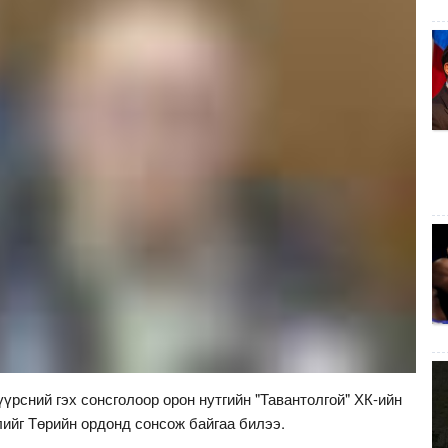
рсний гэх сонсголоор орон нутгийн "Тавантолгой" ХК-ийн
ийг Төрийн ордонд сонсож байгаа билээ.