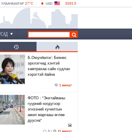
27°C
3593.5
УЛААНБААТАР
USD
|
31°C
ДАРХАН
532.56
CNY
28°C
ЭРДЭНЭТ
4146.36
EUR
УСАД
Б.Оюунбилэг: Бизнес
эрхлэгчид хэнтэй
хамтрахаа сайн судлах
хэрэгтэй байна
1 минут
ФОТО : "Энхтайваны
гүүрний нэгдүгээр
эгнээний хучилтын
ажил маргааш өглөө
дуусна"
1
|
11 минут