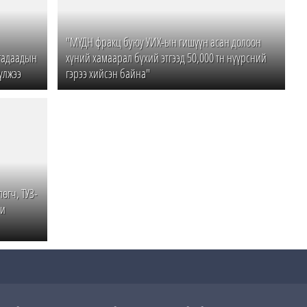
"МҮДН фракц буюу УИХ-ын гишүүн асан долоон
гадаадын
хүний хамаарал бүхий этгээд 50,000 тн нүүрсний
үлжээ
гэрээ хийсэн байна"
өгч, ТУЗ-
ни