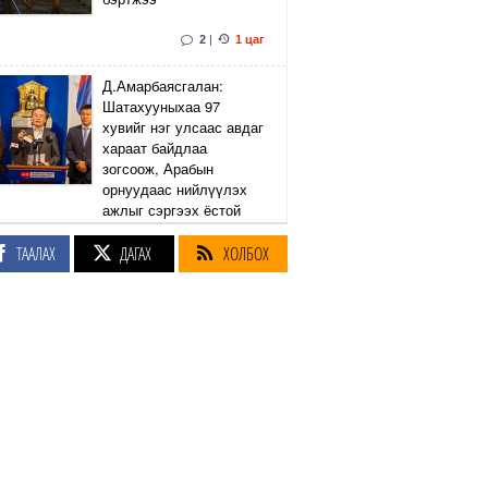
2
|
1 цаг
Д.Амарбаясгалан:
Шатахууныхаа 97
хувийг нэг улсаас авдаг
хараат байдлаа
зогсоож, Арабын
орнуудаас нийлүүлэх
ажлыг сэргээх ёстой
ТААЛАХ
ДАГАХ
ХОЛБОХ
17
|
23
|
1 цаг
КОП-17 бага хурлын
зочид, төлөөлөгчдөд
нийтийн тээврийн 100
автобусаар үйлчилнэ
3
|
1 цаг
Сурагчийн дүрэмт
хувцасны иж бүрдэлд
поло цамц нэмж