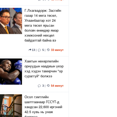
Г.Лхагвадорж: Засгийн
газар 14 мега төсөл,
Улаанбаатар хот 24
мега төсөл ярьсан
боловч өнөөдөр ямар
хэмжээний нөхцөл
байдалтай байна вэ
13
|
5
|
33 минут
Хамтын нөхөрлөлийн
орнуудын наадмын үеэр
хэд хэдэн тамирчин "ор
сураггүй" болжээ
3
|
54 минут
Осол гэмтлийн
шалтгаанаар ГССҮТ-д
хандсан 22,600 иргэний
42.5 хувь нь унаж
бэртжээ