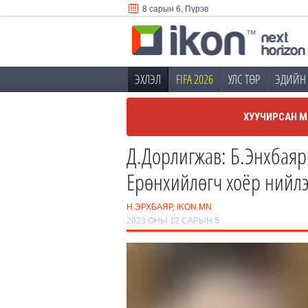
8 сарын 6, Пүрэв
ЭХЛЭЛ
FIFA 2026
УЛС ТӨР
ЭДИЙН 
ХУУЧИРСАН М
Д.Дорлигжав: Б.Энхбаяр
Ерөнхийлөгч хоёр нийлэ
Н.ЭРХБАЯР, IKON.MN
2023 ОНЫ 12 САРЫН 5