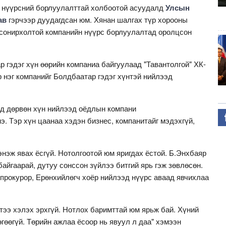
н нүүрсний борлуулалттай холбоотой асуудалд
Улсын
ав
гэрчээр дуудагдсан юм. Хянан шалгах түр хорооны
 сонирхолтой компанийн нүүрс борлуулалтад оролцсон
р гэдэг хүн өөрийн компаниа байгуулаад "Тавантолгой" ХК-
р нэг компанийг Болдбаатар гэдэг хүнтэй нийлээд
ад дөрвөн хүн нийлээд оёдлын компани
э. Тэр хүн цаанаа хэдэн бизнес, компанитайг мэдэхгүй,
энэж явах ёсгүй. Нотолгоотой юм яригдах ёстой. Б.Энхбаяр
айгаарай, дутуу сонссон зүйлээ битгий ярь гэж зөвлөсөн.
прокурор, Ерөнхийлөгч хоёр нийлээд нүүрс аваад явчихлаа
тээ хэлэх эрхгүй. Нотлох баримттай юм ярьж бай. Хүний
 өгөөгүй. Төрийн ажлаа ёсоор нь явуул л даа" хэмээн