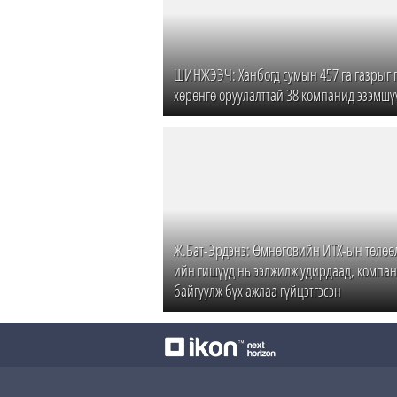
ШИНЖЭЭЧ: Ханбогд сумын 457 га газрыг 
хөрөнгө оруулалттай 38 компанид эзэмшү
Ж.Бат-Эрдэнэ: Өмнөговийн ИТХ-ын төлөөл
ийн гишүүд нь ээлжилж удирдаад, компа
байгуулж бүх ажлаа гүйцэтгэсэн