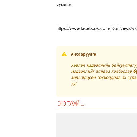
ярилаа.
https://www.facebook.com/iKonNews/v
Анхааруулга
Хэвлэл мэдээллийн байгууллагуу
мэдээллийг аливаа хэлбэрээр
б
зөвшилцсөн тохиолдолд эх сурв
уу!
ЭНЭ ТУХАЙ ...