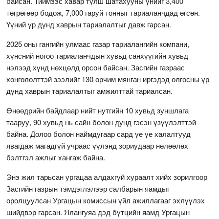
байсан. Тиймээс хавар түлш шатахууны үнийг 3,400
төгрөгөөр бодож, 7,000 гаруй тонныг тариаланчдад өгсөн.
Үүний үр дүнд хаврын тариалалтыг давж гарсан.
2025 оны гангийн улмаас газар тариалангийн компани,
хүнсний ногоо тариаланчдын хувьд санхүүгийн хувьд
нэлээд хүнд нөхцөлд орсон байсан. Засгийн газраас
хөнгөлөлттэй зээлийг 130 орчим мянган иргэдэд олгосны үр
дүнд хаврын тариалалтыг амжилттай тариалсан.
Өнөөдрийн байдлаар нийт нутгийн 10 хувьд зуншлага
тааруу, 90 хувьд нь сайн болон дунд гэсэн үзүүлэлттэй
байна. Долоо болон наймдугаар сард үе үе халалтууд
явагдаж магадгүй учраас үүлэнд зориудаар нөлөөлөх
бэлтгэл ажлыг хангаж байна.
Энэ жил тарьсан ургацаа алдахгүй хураалт хийх зорилгоор
Засгийн газрын тэмдэглэлээр салбарын яамдыг
оролцуулсан Ургацын комиссын үйл ажиллагааг эхлүүлэх
шийдвэр гарсан. Ялангуяа дэд бүтцийн яамд Ургацын