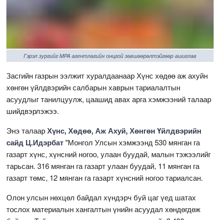
Гэрэл зургийг MPA агентлагийн онцгой зөвшөөрөлтэйгөөр ашиглав
Засгийн газрын ээлжит хуралдаанаар Хүнс хөдөө аж ахуйн
хөнгөн үйлдвэрийн салбарын хаврын тариалалтын
асуудлыг танилцуулж, цаашид авах арга хэмжээний талаар
шийдвэрлэжээ.
Энэ талаар
Хүнс, Хөдөө, Аж Ахуй, Хөнгөн Үйлдвэрийн
сайд Ц.Идэрбат
"Монгол Улсын хэмжээнд 530 мянган га
газарт хүнс, хүнсний ногоо, улаан буудай, малын тэжээлийг
тарьсан. 316 мянган га газарт улаан буудай, 11 мянган га
газарт төмс, 12 мянган га газарт хүнсний ногоо тариалсан.
Олон улсын нөхцөл байдал хүндэрч буй цаг үед шатах
тослох материалын хангалтын үнийн асуудал хөндөгдөж