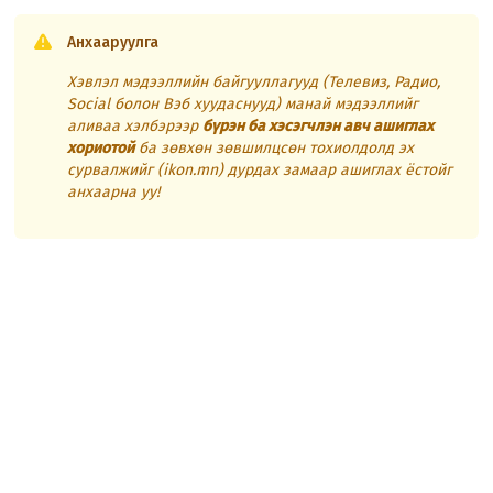
Анхааруулга
Хэвлэл мэдээллийн байгууллагууд (Телевиз, Радио,
Social болон Вэб хуудаснууд) манай мэдээллийг
аливаа хэлбэрээр
бүрэн ба хэсэгчлэн авч ашиглах
хориотой
ба зөвхөн зөвшилцсөн тохиолдолд эх
сурвалжийг (ikon.mn) дурдах замаар ашиглах ёстойг
анхаарна уу!