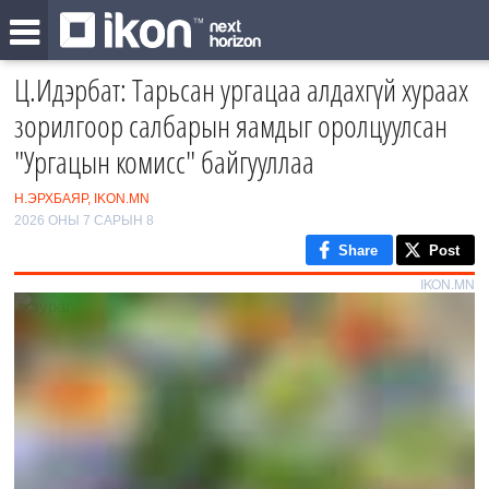
Ц.Идэрбат: Тарьсан ургацаа алдахгүй хураах
зорилгоор салбарын яамдыг оролцуулсан
"Ургацын комисс" байгууллаа
Н.ЭРХБАЯР, IKON.MN
2026 ОНЫ 7 САРЫН 8
Share
Post
IKON.MN