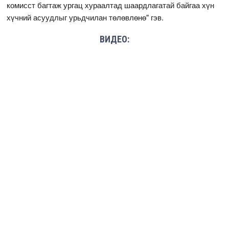
комисст багтаж ургац хураалтад шаардлагатай байгаа хүн
хүчний асуудлыг урьдчилан төлөвлөнө" гэв.
ВИДЕО: